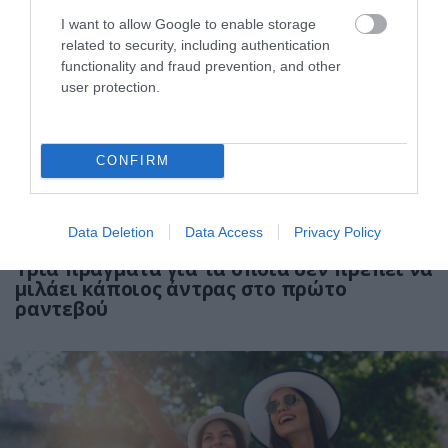
I want to allow Google to enable storage
related to security, including authentication
functionality and fraud prevention, and other
user protection.
CONFIRM
Data Deletion
Data Access
Privacy Policy
04.04.2026
00:01
Τρία πράγματα για τα οποία δεν πρέπει να
μιλάει κάποιος άντρας στο πρώτο
ραντεβού