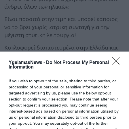
άνδρες όλων των ηλικιών.
Είναι προσιτό στην τιμή και μπορεί κάποιος
να το βρει χωρίς ιατρική συνταγή για την
μέγιστη στυτική λειτουργία!
Κυκλοφορεί διαπιστευμένα στην Ελλάδα και
διατίθεται σε επιλεγμένα φαρμακεία καθώς και
YgeiamasNews -
Do Not Process My Personal
σε ηλεκτρονικά φαρμακεία.
Information
If you wish to opt-out of the sale, sharing to third parties, or
processing of your personal or sensitive information for
targeted advertising by us, please use the below opt-out
section to confirm your selection. Please note that after your
opt-out request is processed you may continue seeing
interest-based ads based on personal information utilized by
us or personal information disclosed to third parties prior to
GOOD LIFE
your opt-out. You may separately opt-out of the further