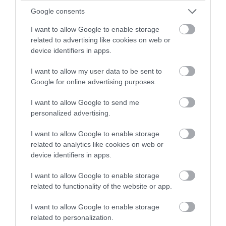
Google consents
I want to allow Google to enable storage
related to advertising like cookies on web or
device identifiers in apps.
I want to allow my user data to be sent to
Google for online advertising purposes.
I want to allow Google to send me
personalized advertising.
I want to allow Google to enable storage
related to analytics like cookies on web or
device identifiers in apps.
04.04.2026
12:01
I want to allow Google to enable storage
Αναζητάτε τόνωση του οργανισμού
related to functionality of the website or app.
και της διάθεσής σας; Αυτά τα
συμπληρώματα θα αλλάξουν την
I want to allow Google to enable storage
καθημερινότητά σας!
related to personalization.
Φυσική υποστήριξη για ενέργεια, υγεία & ευεξία