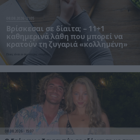
08.08.2026
21:05
Βρίσκεσαι σε δίαιτα; – 11+1
καθημερινά λάθη που μπορεί να
κρατούν τη ζυγαριά «κολλημένη»
Ποιες είναι οι συχνότερες «παγίδες»
08.08.2026
15:07