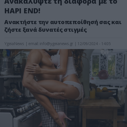
Ανακαλύψτε τη διαφορά με το
HAPI END!
Ανακτήστε την αυτοπεποίθησή σας και
ζήστε ξανά δυνατές στιγμές
YgeiaNews
|
email:
info@ygeianews.gr
| 12/09/2024 - 14:05