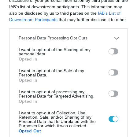
disclosure of your personal information by third parties on the
IAB’s list of downstream participants. This information may
also be disclosed by us to third parties on the
IAB’s List of
Downstream Participants
that may further disclose it to other
third parties.
Please note that this website/app uses one or more Google
Personal Data Processing Opt Outs
services and may gather and store information including but
not limited to your visit or usage behaviour. You may click to
I want to opt-out of the Sharing of my
personal data.
grant or deny consent to Google and its third-party tags to
Opted In
use your data for below specified purposes in below Google
consent section.
I want to opt-out of the Sale of my
Personal Data.
Opted In
I want to opt-out of processing my
08.05.2026
12:01
Personal Data for Targeted Advertising.
Αυτό είναι το γυναικείο άρωμα
Opted In
που χρονολογείται από το 1533 μ.Χ.
I want to opt-out of Collection, Use,
και χρησιμοποιείται μέχρι και
Retention, Sale, and/or Sharing of my
Personal Data that Is Unrelated with the
σήμερα! (φωτο)
Purposes for which it was collected.
Είναι γνωστό και ως «νερό της βασίλισσας»
Opted Out