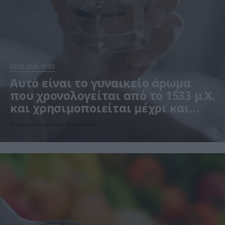
08.05.2026
12:01
Αυτό είναι το γυναικείο άρωμα
που χρονολογείται από το 1533 μ.Χ.
και χρησιμοποιείται μέχρι και
σήμερα! (φωτο)
Είναι γνωστό και ως «νερό της βασίλισσας»