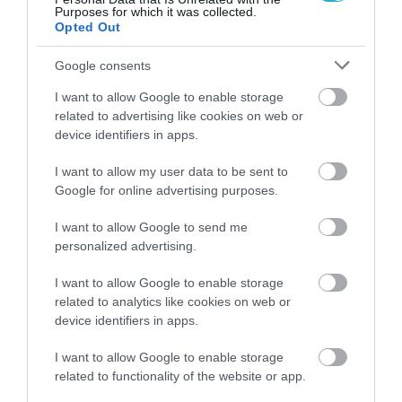
Purposes for which it was collected.
Opted Out
Google consents
12.02.2026
12:00
NEXT DAY 40+: Το συμλήρωμα ευζωίας που
I want to allow Google to enable storage
αλλάζει την επόμενη μέρα σου – Ξανά
related to advertising like cookies on web or
ενέργεια από το πρωί
device identifiers in apps.
I want to allow my user data to be sent to
Google for online advertising purposes.
I want to allow Google to send me
personalized advertising.
I want to allow Google to enable storage
related to analytics like cookies on web or
device identifiers in apps.
11.02.2026
20:40
I want to allow Google to enable storage
VIP WITH CHOCOLATΕ: Η Premium επιλογή
related to functionality of the website or app.
για άντρες που θέλουν φυσική υπεροχή