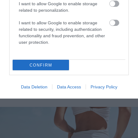
και ανεβασμένη λίμπιντο
I want to allow Google to enable storage
related to personalization.
I want to allow Google to enable storage
related to security, including authentication
functionality and fraud prevention, and other
user protection.
CONFIRM
11.02.2026
17:25
Support Immune Protein: Η φυτική λύση για
ενίσχυση του ανοσοποιητικού και τόνωση
Data Deletion
Data Access
Privacy Policy
του οργανισμού & των μυών