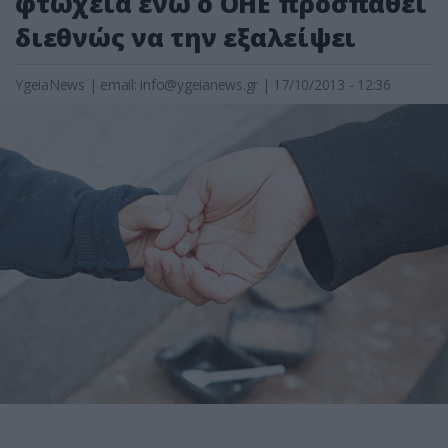
φτώχεια ενώ ο ΟΗΕ προσπαθεί
διεθνώς να την εξαλείψει
YgeiaNews
|
email:
info@ygeianews.gr
| 17/10/2013 - 12:36