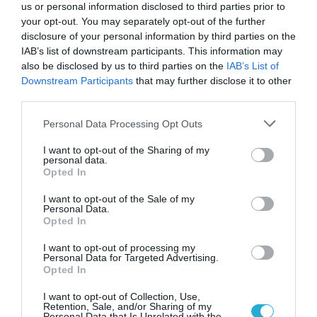
us or personal information disclosed to third parties prior to
your opt-out. You may separately opt-out of the further
disclosure of your personal information by third parties on the
IAB’s list of downstream participants. This information may
also be disclosed by us to third parties on the
IAB’s List of
Downstream Participants
that may further disclose it to other
third parties.
Please note that this website/app uses one or more Google
Personal Data Processing Opt Outs
services and may gather and store information including but
not limited to your visit or usage behaviour. You may click to
I want to opt-out of the Sharing of my
07.03.2026
17:33
personal data.
grant or deny consent to Google and its third-party tags to
Opted In
Anne Hathaway: Η personal trainer της
use your data for below specified purposes in below Google
ηθοποιού αποκαλύπτει το μυστικό πίσω
consent section.
I want to opt-out of the Sale of my
από την καλλίγραμμη σιλουέτα της (vid)
Personal Data.
Opted In
I want to opt-out of processing my
Personal Data for Targeted Advertising.
Opted In
I want to opt-out of Collection, Use,
Retention, Sale, and/or Sharing of my
Personal Data that Is Unrelated with the