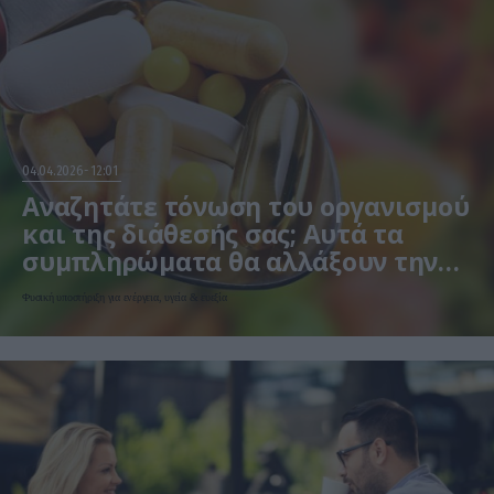
04.04.2026
12:01
Αναζητάτε τόνωση του οργανισμού
και της διάθεσής σας; Αυτά τα
συμπληρώματα θα αλλάξουν την
καθημερινότητά σας!
Φυσική υποστήριξη για ενέργεια, υγεία & ευεξία