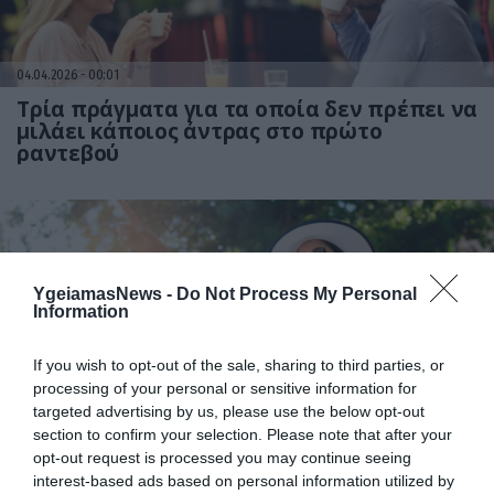
04.04.2026
00:01
Τρία πράγματα για τα οποία δεν πρέπει να
μιλάει κάποιος άντρας στο πρώτο
ραντεβού
YgeiamasNews -
Do Not Process My Personal
Information
If you wish to opt-out of the sale, sharing to third parties, or
processing of your personal or sensitive information for
11.03.2026
18:01
targeted advertising by us, please use the below opt-out
section to confirm your selection. Please note that after your
Οι ειδικοί μίλησαν: Η Θεσσαλονίκη στο
opt-out request is processed you may continue seeing
top-5 των πόλεων με τις περισσότερες
interest-based ads based on personal information utilized by
single γυναίκες – Ποιοι οι λόγοι