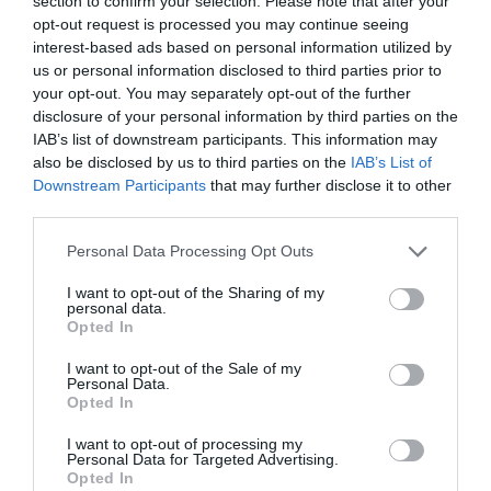
section to confirm your selection. Please note that after your
opt-out request is processed you may continue seeing
interest-based ads based on personal information utilized by
us or personal information disclosed to third parties prior to
your opt-out. You may separately opt-out of the further
disclosure of your personal information by third parties on the
IAB’s list of downstream participants. This information may
also be disclosed by us to third parties on the
IAB’s List of
Downstream Participants
that may further disclose it to other
third parties.
12.02.2026
12:00
Please note that this website/app uses one or more Google
Personal Data Processing Opt Outs
NEXT DAY 40+: Το συμλήρωμα ευζωίας που
services and may gather and store information including but
αλλάζει την επόμενη μέρα σου – Ξανά
not limited to your visit or usage behaviour. You may click to
I want to opt-out of the Sharing of my
ενέργεια από το πρωί
personal data.
grant or deny consent to Google and its third-party tags to
Opted In
use your data for below specified purposes in below Google
consent section.
I want to opt-out of the Sale of my
Personal Data.
Opted In
I want to opt-out of processing my
Personal Data for Targeted Advertising.
Opted In