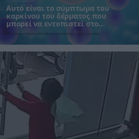
Αυτό είναι το σύμπτωμα του
καρκίνου του δέρματος που
μπορεί να εντοπιστεί στο
κομμωτήριο! – Τι δείχνει νέα
Ο καρκίνος του δέρματος είναι από τους πιο διαδεδομένους τύπους καρκίνου
έρευνα