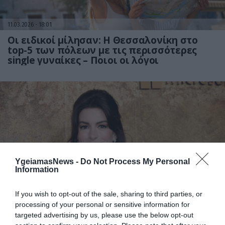
11.03.2026
18:01
Οι ειδικοί μίλησαν: Η Θεσσαλονίκη στο
top-5 των πόλεων με τις περισσότερες
single γυναίκες – Ποιοι οι λόγοι
YgeiamasNews -
Do Not Process My Personal
Information
07.03.2026
17:33
Anne Hathaway: Η personal trainer της
If you wish to opt-out of the sale, sharing to third parties, or
ηθοποιού αποκαλύπτει το μυστικό πίσω
processing of your personal or sensitive information for
από την καλλίγραμμη σιλουέτα της (vid)
targeted advertising by us, please use the below opt-out