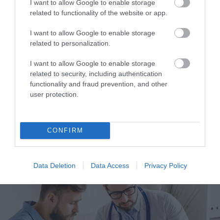
I want to allow Google to enable storage
related to functionality of the website or app.
I want to allow Google to enable storage
related to personalization.
I want to allow Google to enable storage
related to security, including authentication
functionality and fraud prevention, and other
user protection.
24.01.2026
17:45
S-CURVE: Η «μαγική» κρέμα που
μεταμορφώνει τους γλουτούς σας –
CONFIRM
Μεταμορφωθείτε και λάμψτε μέσα στις
γιορτές!
Data Deletion
Data Access
Privacy Policy