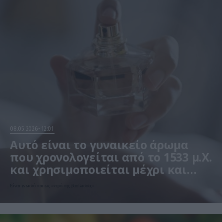
08.05.2026
12:01
Αυτό είναι το γυναικείο άρωμα
που χρονολογείται από το 1533 μ.Χ.
και χρησιμοποιείται μέχρι και
σήμερα! (φωτο)
Είναι γνωστό και ως «νερό της βασίλισσας»