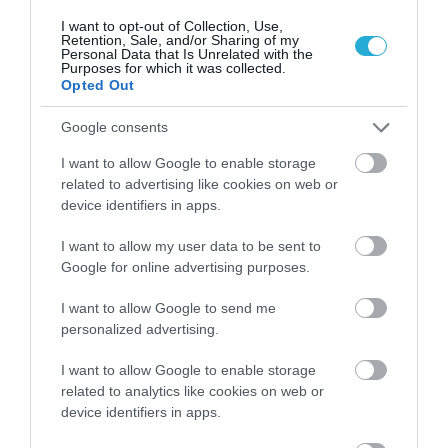
I want to opt-out of Collection, Use,
Retention, Sale, and/or Sharing of my
Personal Data that Is Unrelated with the
11.02.2026
20:40
Purposes for which it was collected.
Opted Out
VIP WITH CHOCOLATΕ: Η Premium επιλογή
για άντρες που θέλουν φυσική υπεροχή
και ανεβασμένη λίμπιντο
Google consents
I want to allow Google to enable storage
related to advertising like cookies on web or
device identifiers in apps.
I want to allow my user data to be sent to
Google for online advertising purposes.
I want to allow Google to send me
personalized advertising.
11.02.2026
17:25
I want to allow Google to enable storage
Support Immune Protein: Η φυτική λύση για
related to analytics like cookies on web or
ενίσχυση του ανοσοποιητικού και τόνωση
device identifiers in apps.
του οργανισμού & των μυών