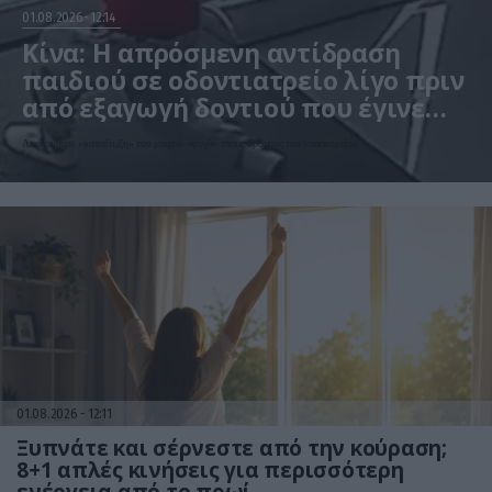
01.08.2026
12:14
Κίνα: Η απρόσμενη αντίδραση
παιδιού σε οδοντιατρείο λίγο πριν
από εξαγωγή δοντιού που έγινε
viral – Δείτε βίντεο
Ακολούθησε «καταδίωξη» του μικρού «φυγά» στους δρόμους του νοσοκομείου
01.08.2026
12:11
Ξυπνάτε και σέρνεστε από την κούραση;
8+1 απλές κινήσεις για περισσότερη