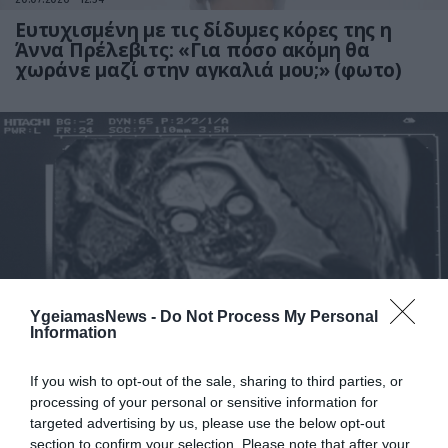
Ευτυχισμένη με τις δίδυμες κόρες της η
Άννα Πρέλεβιτς: «Για πόσο ακόμη θα
χωράνε μαζί στην αγκαλιά μου;» (φωτο)
18.07.2026
18:38
YgeiamasNews -
Do Not Process My Personal
Γιατί στην εγκυμοσύνη γίνεται υπέρηχος
Information
και όχι μαγνητική – Η εξήγηση πίσω από
τις «τρομακτικές» εικόνες των εμβρύων
If you wish to opt-out of the sale, sharing to third parties, or
processing of your personal or sensitive information for
targeted advertising by us, please use the below opt-out
section to confirm your selection. Please note that after your