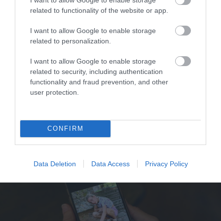
related to functionality of the website or app.
I want to allow Google to enable storage
related to personalization.
I want to allow Google to enable storage
related to security, including authentication
29.06.2026
15:01
functionality and fraud prevention, and other
user protection.
Ούλρικα Τζόνσον: Η γνωστή
παρουσιάστρια ήρθε στην Ελλάδα & έδειξε
τι της έκανε ο ήλιος – «Με κατέστρεψε»
(βίντεο)
CONFIRM
Data Deletion
Data Access
Privacy Policy