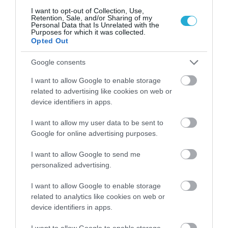
13.07.2026
12:01
I want to opt-out of Collection, Use,
Retention, Sale, and/or Sharing of my
Βίντεο: Όταν μια μητέρα σουτάρει σαν
Personal Data that Is Unrelated with the
σταρ του ποδοσφαίρου και πετυχαίνει με
Purposes for which it was collected.
την πρώτη το οριζόντιο δοκάρι!
Opted Out
Google consents
I want to allow Google to enable storage
related to advertising like cookies on web or
device identifiers in apps.
I want to allow my user data to be sent to
Google for online advertising purposes.
I want to allow Google to send me
04.07.2026
12:01
personalized advertising.
Φωτογραφία: Η αλλαγή στο look της Έμα
Στόουν δεν πέρασε απαρατήρητη –
I want to allow Google to enable storage
«Δείχνει 10 χρόνια νεότερη» γράφουν στα
related to analytics like cookies on web or
ΜΚΔ
device identifiers in apps.
I want to allow Google to enable storage