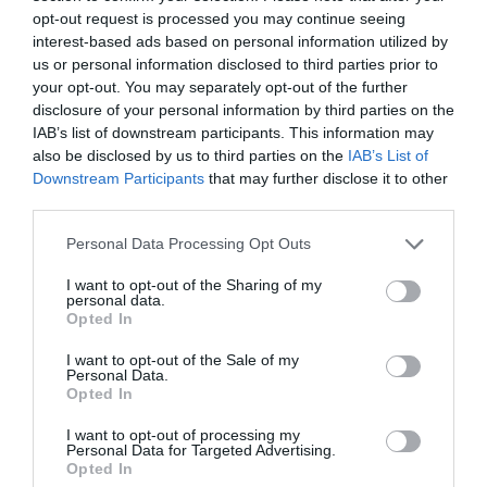
opt-out request is processed you may continue seeing
interest-based ads based on personal information utilized by
us or personal information disclosed to third parties prior to
your opt-out. You may separately opt-out of the further
disclosure of your personal information by third parties on the
IAB’s list of downstream participants. This information may
also be disclosed by us to third parties on the
IAB’s List of
15.07.2026
21:01
Downstream Participants
that may further disclose it to other
Παιδιά του πρώτου lockdown: Νέα έρευνα
third parties.
δείχνει δυσκολίες στη συγκέντρωση και τη
Please note that this website/app uses one or more Google
συναισθηματική διαχείριση
Personal Data Processing Opt Outs
services and may gather and store information including but
not limited to your visit or usage behaviour. You may click to
I want to opt-out of the Sharing of my
personal data.
grant or deny consent to Google and its third-party tags to
Opted In
use your data for below specified purposes in below Google
consent section.
I want to opt-out of the Sale of my
Personal Data.
Opted In
I want to opt-out of processing my
Personal Data for Targeted Advertising.
Opted In