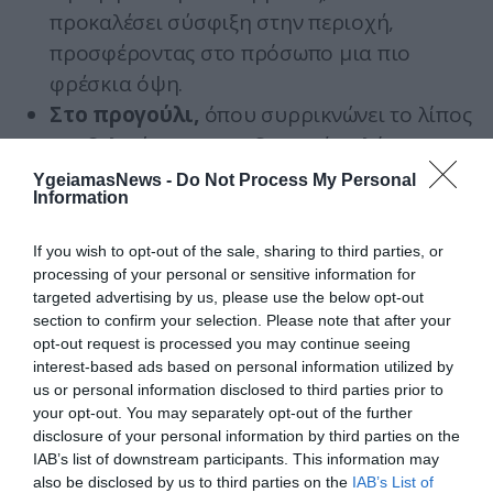
προκαλέσει σύσφιξη στην περιοχή,
προσφέροντας στο πρόσωπο μια πιο
φρέσκια όψη.
Στο προγούλι,
όπου συρρικνώνει το λίπος
και βελτιώνει την επιδερμική χαλάρωση.
Στην περιοχή του λαιμού
, όπου το δέρμα
YgeiamasNews -
Do Not Process My Personal
Information
εκεί είναι αρκετά λεπτό και λόγω του ότι
βρίσκεται συχνά εκτεθειμένο στον ήλιο,
If you wish to opt-out of the sale, sharing to third parties, or
εμφανίζεται ζαρωμένο και χαλαρωμένο.
processing of your personal or sensitive information for
targeted advertising by us, please use the below opt-out
Ραδιοσυχνότητες προσώπου και
section to confirm your selection. Please note that after your
opt-out request is processed you may continue seeing
υαλουρονικό οξύ
interest-based ads based on personal information utilized by
us or personal information disclosed to third parties prior to
Δυναμικός Συνδυασμός Θεραπειών
your opt-out. You may separately opt-out of the further
disclosure of your personal information by third parties on the
Η μεσοθεραπεία μπορεί άνετα να συνδυαστεί
IAB’s list of downstream participants. This information may
με τις ραδιοσυχνότητες.
also be disclosed by us to third parties on the
IAB’s List of