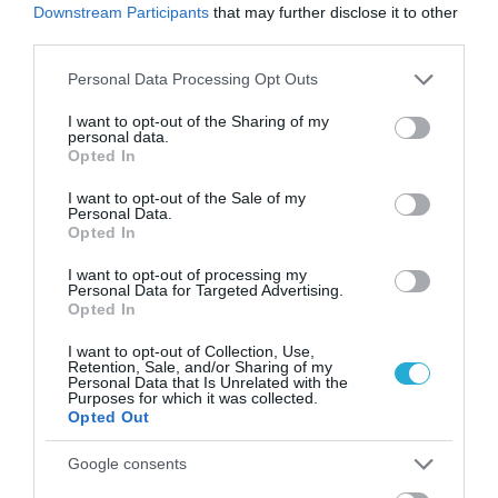
Downstream Participants
that may further disclose it to other
Σύμφωνα με τον πλαστικό χειρουργό
third parties.
Απόστολο Γαϊτάνη: «
Με τον τρόπο αυτό
Please note that this website/app uses one or more Google
Personal Data Processing Opt Outs
διεγείρουμε δυναμικά τους ινοβλάστες και
services and may gather and store information including but
την ελαστίνη, επιτυγχάνοντας ακόμη πιο
not limited to your visit or usage behaviour. You may click to
I want to opt-out of the Sharing of my
personal data.
grant or deny consent to Google and its third-party tags to
θεαματικά αποτελέσματα σύσφιξης και
Opted In
use your data for below specified purposes in below Google
ενυδάτωσης.
consent section.
I want to opt-out of the Sale of my
Personal Data.
Μία σειρά θεραπειών με ραδιοσυχνότητες
Opted In
στο πρόσωπο, πριν από την εφαρμογή
I want to opt-out of processing my
Personal Data for Targeted Advertising.
υαλουρονικού οξέος με μεσοθεραπεία,
Opted In
προσφέρει μία, ακόμη πιο ενισχυμένη
I want to opt-out of Collection, Use,
λύση, ως προς την αναζωογόνηση του
Retention, Sale, and/or Sharing of my
Personal Data that Is Unrelated with the
δέρματο
ς».
Purposes for which it was collected.
Opted Out
Google consents