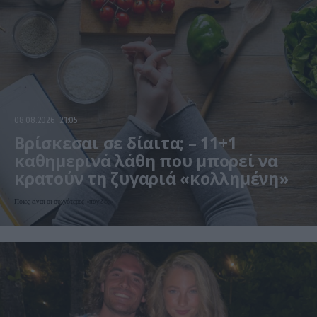
08.08.2026
21:05
Βρίσκεσαι σε δίαιτα; – 11+1
καθημερινά λάθη που μπορεί να
κρατούν τη ζυγαριά «κολλημένη»
Ποιες είναι οι συχνότερες «παγίδες»