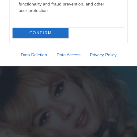
”Beauty Roses”: Το νέο beauty
functionality and fraud prevention, and other
user protection.
brand παρουσιάστηκε στην
Θεσσαλονίκη
Σε ένα ξεχωριστό private dinner για εκλεκτές κυρίες της πόλης
CONFIRM
Data Deletion
Data Access
Privacy Policy