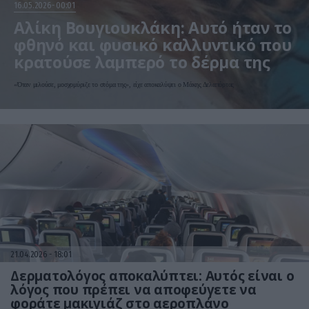
16.05.2026
00:01
Αλίκη Βουγιουκλάκη: Αυτό ήταν το
φθηνό και φυσικό καλλυντικό που
κρατούσε λαμπερό το δέρμα της
«Όταν μιλούσε, μοσχομύριζε το στόμα της», είχε αποκαλύψει ο Μάκης Δελαπόρτας
21.04.2026
18:01
Δερματολόγος αποκαλύπτει: Αυτός είναι ο
λόγος που πρέπει να αποφεύγετε να
φοράτε μακιγιάζ στο αεροπλάνο