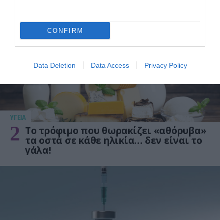
1
προστατεύει από το Αλτχάιμερ
CONFIRM
Data Deletion
Data Access
Privacy Policy
ΥΓΕΙΑ
2
Το τρόφιμο που θωρακίζει «αθόρυβα»
τα οστά σε κάθε ηλικία… δεν είναι το
γάλα!