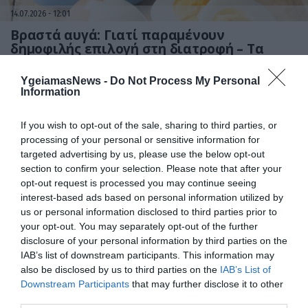
14.07.2026
12:01
Βραστά αυγά: Γιατί παραμένουν
δημοφιλής επιλογή στη διατροφή – Τα
οφέλη τους
YgeiamasNews -
Do Not Process My Personal
Information
If you wish to opt-out of the sale, sharing to third parties, or
processing of your personal or sensitive information for
targeted advertising by us, please use the below opt-out
section to confirm your selection. Please note that after your
opt-out request is processed you may continue seeing
interest-based ads based on personal information utilized by
us or personal information disclosed to third parties prior to
14.07.2026
00:01
your opt-out. You may separately opt-out of the further
Το γιαούρτι ή το τυρί cottage βοηθά
disclosure of your personal information by third parties on the
περισσότερο στην απώλεια βάρους; – Τι
IAB’s list of downstream participants. This information may
προτείνουν οι ειδικοί
also be disclosed by us to third parties on the
IAB’s List of
Downstream Participants
that may further disclose it to other
third parties.