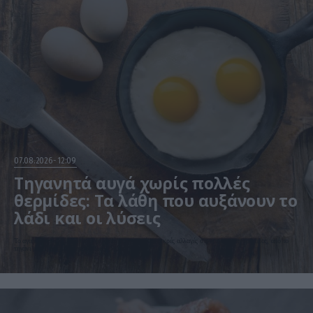
07.08.2026
12:09
Τηγανητά αυγά χωρίς πολλές
θερμίδες: Τα λάθη που αυξάνουν το
λάδι και οι λύσεις
Το αγαπημένο πρωινό μπορεί να γίνει πιο ελαφρύ με μικρές αλλαγές στον τρόπο μαγειρέματος, από το
τηγάνι μέχρι την ποσότητα λαδιού