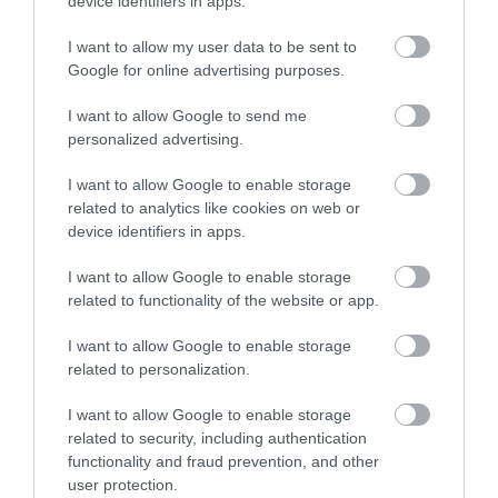
device identifiers in apps.
13.07.2026
18:01
I want to allow my user data to be sent to
Η διατροφή που μειώνει τη φλεγμονή στον
Google for online advertising purposes.
οργανισμό – Οι τροφές που προστατεύουν
την υγεία
I want to allow Google to send me
personalized advertising.
I want to allow Google to enable storage
ΔΗΜΟΦΙΛΗ
related to analytics like cookies on web or
device identifiers in apps.
I want to allow Google to enable storage
related to functionality of the website or app.
I want to allow Google to enable storage
related to personalization.
I want to allow Google to enable storage
related to security, including authentication
functionality and fraud prevention, and other
ΥΓΕΙΑ
user protection.
Αυτό είναι το θαυματουργό έλαιο που