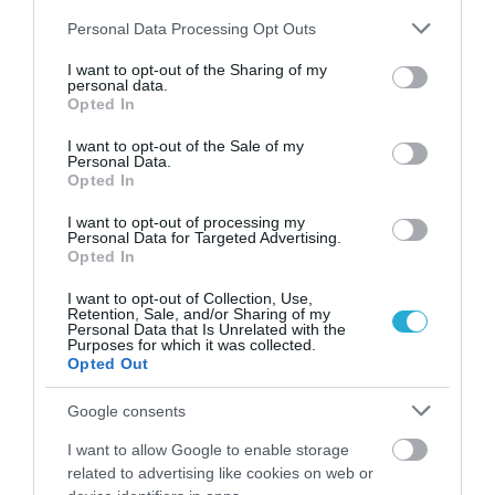
Please note that this website/app uses one or more Google
Personal Data Processing Opt Outs
services and may gather and store information including but
not limited to your visit or usage behaviour. You may click to
I want to opt-out of the Sharing of my
personal data.
grant or deny consent to Google and its third-party tags to
Opted In
use your data for below specified purposes in below Google
consent section.
I want to opt-out of the Sale of my
Personal Data.
Opted In
13.07.2026
21:01
I want to opt-out of processing my
Τριγλυκερίδια: Ποιες τροφές τα αυξάνουν
Personal Data for Targeted Advertising.
και τι να βάλετε στο πιάτο σας για την
Opted In
καλύτερη ρύθμισή τους
I want to opt-out of Collection, Use,
Retention, Sale, and/or Sharing of my
Personal Data that Is Unrelated with the
Purposes for which it was collected.
Opted Out
Google consents
I want to allow Google to enable storage
related to advertising like cookies on web or