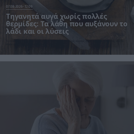
07.08.2026
12:09
Τηγανητά αυγά χωρίς πολλές
θερμίδες: Τα λάθη που αυξάνουν το
λάδι και οι λύσεις
Το αγαπημένο πρωινό μπορεί να γίνει πιο ελαφρύ με μικρές αλλαγές στον τρόπο μαγειρέματος, από το
τηγάνι μέχρι την ποσότητα λαδιού