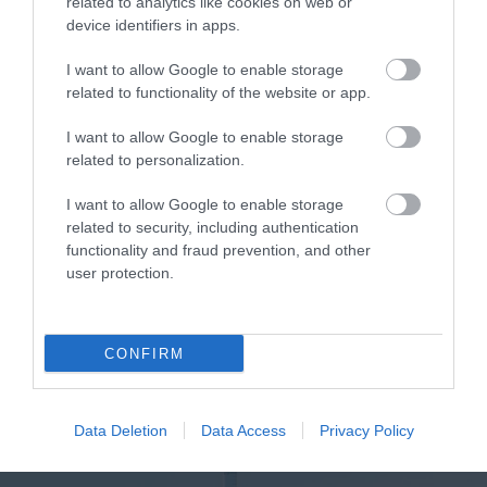
related to analytics like cookies on web or
device identifiers in apps.
ΥΓΕΙΑ
I want to allow Google to enable storage
1
Αυτό είναι το θαυματουργό έλαιο που
related to functionality of the website or app.
προστατεύει από το Αλτχάιμερ
I want to allow Google to enable storage
related to personalization.
I want to allow Google to enable storage
related to security, including authentication
functionality and fraud prevention, and other
user protection.
ΥΓΕΙΑ
CONFIRM
2
Το τρόφιμο που θωρακίζει «αθόρυβα»
τα οστά σε κάθε ηλικία… δεν είναι το
γάλα!
Data Deletion
Data Access
Privacy Policy