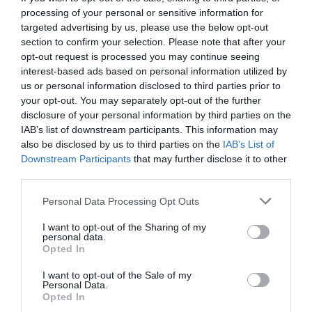
περισσότερο στην απώλεια βάρους; – Τι
processing of your personal or sensitive information for
προτείνουν οι ειδικοί
targeted advertising by us, please use the below opt-out
section to confirm your selection. Please note that after your
opt-out request is processed you may continue seeing
interest-based ads based on personal information utilized by
us or personal information disclosed to third parties prior to
your opt-out. You may separately opt-out of the further
disclosure of your personal information by third parties on the
IAB’s list of downstream participants. This information may
also be disclosed by us to third parties on the
IAB’s List of
Downstream Participants
that may further disclose it to other
third parties.
13.07.2026
21:01
Τριγλυκερίδια: Ποιες τροφές τα αυξάνουν
Please note that this website/app uses one or more Google
Personal Data Processing Opt Outs
και τι να βάλετε στο πιάτο σας για την
services and may gather and store information including but
καλύτερη ρύθμισή τους
not limited to your visit or usage behaviour. You may click to
I want to opt-out of the Sharing of my
personal data.
grant or deny consent to Google and its third-party tags to
Opted In
use your data for below specified purposes in below Google
consent section.
I want to opt-out of the Sale of my
Personal Data.
Opted In