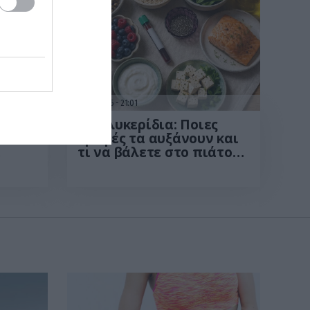
13.07.2026
21:01
ί
Τριγλυκερίδια: Ποιες
τροφές τα αυξάνουν και
τι να βάλετε στο πιάτο
ι
σας για την καλύτερη
οί
ρύθμισή τους