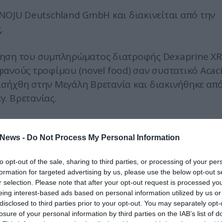
ANOJU Deutschland GmbH και διακινείται από την
.
ηση του συμπληρώματος διατροφής Dexaprine XR
ανούς τροφίμου (novel food) σαν συστατικό Acac
εισήχθη στην Μεγάλη Βρετανία και διακινήθηκε απ
γ. Βρετανίας.
 ΕΟΦ, αποτελούν προληπτικό μέτρο για την
News -
Do Not Process My Personal Information
ιρείες που είναι υπεύθυνες για τη διακίνηση των
οινωνήσουν άμεσα με τους πελάτες τους,
to opt-out of the sale, sharing to third parties, or processing of your per
ορά, ενημερώνοντας σχετικά τον ΕΟΦ.
formation for targeted advertising by us, please use the below opt-out s
r selection. Please note that after your opt-out request is processed y
eing interest-based ads based on personal information utilized by us or
disclosed to third parties prior to your opt-out. You may separately opt-
losure of your personal information by third parties on the IAB’s list of