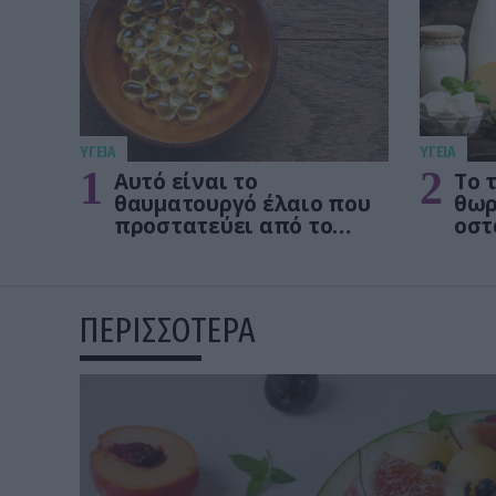
ΥΓΕΙΑ
ΥΓΕΙΑ
1
2
Αυτό είναι το
Το 
θαυματουργό έλαιο που
θωρ
προστατεύει από το
οστ
Αλτχάιμερ
δεν
ΠΕΡΙΣΣΟΤΕΡΑ