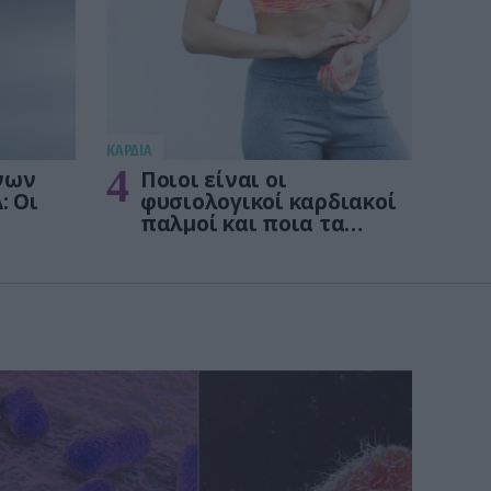
KΑΡΔΙΑ
4
νων
Ποιοι είναι οι
: Οι
φυσιολογικοί καρδιακοί
παλμοί και ποια τα
στις
επικίνδυνα όρια – Πότε
πρέπει να ανησυχήσετε