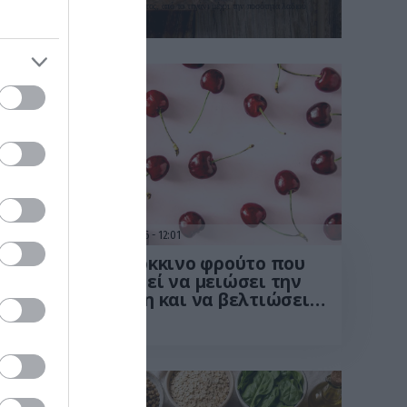
 με μικρές αλλαγές στον τρόπο μαγειρέματος, από το τηγάνι μέχρι την ποσότητα λαδιού
15.07.2026
12:01
ίζει»
Το κόκκινο φρούτο που
νει
μπορεί να μειώσει την
μάτων
πίεση και να βελτιώσει
την ευαισθησία στην
ινσουλίνη