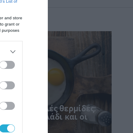
B’s List of
er and store
to grant or
ed purposes
 χωρίς πολλές θερμίδες:
υξάνουν το λάδι και οι