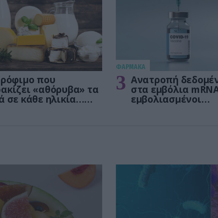
ΦΑΡΜΑΚΑ
3
τρόφιμο που
Ανατροπή δεδομέ
ακίζει «αθόρυβα» τα
στα εμβόλια mRNA
ά σε κάθε ηλικία…
εμβολιασμένοι
 είναι το γάλα!
πεθαίνουν πλέον 
ΗΠΑ από COVID-19