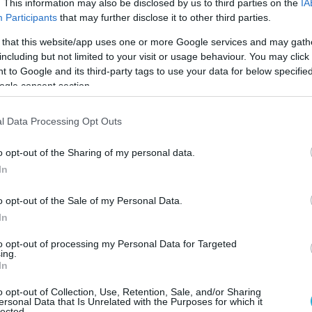
. This information may also be disclosed by us to third parties on the
IA
Participants
that may further disclose it to other third parties.
 that this website/app uses one or more Google services and may gath
including but not limited to your visit or usage behaviour. You may click 
 to Google and its third-party tags to use your data for below specifi
ogle consent section.
l Data Processing Opt Outs
o opt-out of the Sharing of my personal data.
In
o opt-out of the Sale of my Personal Data.
In
07.08.2026
12:09
to opt-out of processing my Personal Data for Targeted
τα λαχανικά
Τηγανητά αυγά
ing.
In
ς επιλογές
Τα λάθη που α
τραπέζι σας
λύσεις
o opt-out of Collection, Use, Retention, Sale, and/or Sharing
ersonal Data that Is Unrelated with the Purposes for which it
lected.