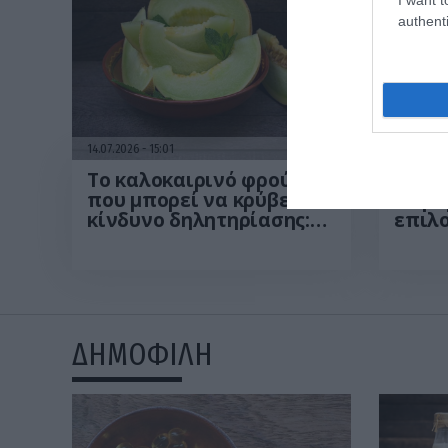
authenti
14.07.2026
15:01
14.07.202
Το καλοκαιρινό φρούτο
Βραστ
που μπορεί να κρύβει
παρα
κίνδυνο δηλητηρίασης:
επιλο
Το λάθος που κάνουν
Τα οφ
όλοι πριν το φάνε
ΔΗΜΟΦΙΛΗ