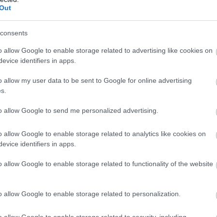
να του καλοκαιριού
Το αγαπημένο πρωινό μπορεί να γίνει πιο ελαφρύ
Out
consents
o allow Google to enable storage related to advertising like cookies on
evice identifiers in apps.
o allow my user data to be sent to Google for online advertising
s.
to allow Google to send me personalized advertising.
6
00:01
15.07.2026
15:01
o allow Google to enable storage related to analytics like cookies on
nal trainer
Το τρόφιμο που «χτ
evice identifiers in apps.
λύπτει: Αυτό είναι
γερά οστά και μειώ
θος με τα
τον κίνδυνο καταγ
o allow Google to enable storage related to functionality of the website
ύτσια που αυξάνει
ίνδυνο
ματισμών
o allow Google to enable storage related to personalization.
o allow Google to enable storage related to security, including