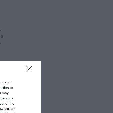
,
ia
ό
sonal or
ection to
ou may
 personal
out of the
 downstream