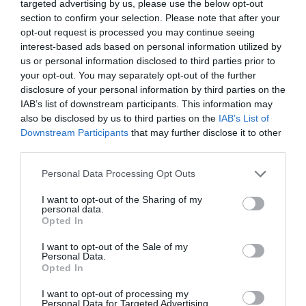
targeted advertising by us, please use the below opt-out
section to confirm your selection. Please note that after your
opt-out request is processed you may continue seeing
interest-based ads based on personal information utilized by
14.07.2026
15:01
us or personal information disclosed to third parties prior to
Το καλοκαιρινό φρούτο που μπορεί να
your opt-out. You may separately opt-out of the further
κρύβει κίνδυνο δηλητηρίασης: Το λάθος
disclosure of your personal information by third parties on the
που κάνουν όλοι πριν το φάνε
IAB’s list of downstream participants. This information may
also be disclosed by us to third parties on the
IAB’s List of
Downstream Participants
that may further disclose it to other
third parties.
Please note that this website/app uses one or more Google
Personal Data Processing Opt Outs
services and may gather and store information including but
not limited to your visit or usage behaviour. You may click to
I want to opt-out of the Sharing of my
personal data.
grant or deny consent to Google and its third-party tags to
Opted In
use your data for below specified purposes in below Google
consent section.
I want to opt-out of the Sale of my
14.07.2026
12:01
Personal Data.
Opted In
Βραστά αυγά: Γιατί παραμένουν
δημοφιλής επιλογή στη διατροφή – Τα
I want to opt-out of processing my
οφέλη τους
Personal Data for Targeted Advertising.