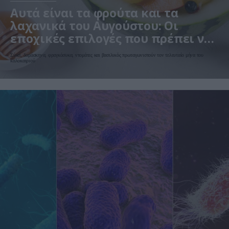
Αυτά είναι τα φρούτα και τα
λαχανικά του Αυγούστου: Οι
εποχικές επιλογές που πρέπει να
βάλετε στο τραπέζι σας
Σύκα, δαμάσκηνα, φραγκόσυκα, ντομάτες και βασιλικός πρωταγωνιστούν τον τελευταίο μήνα του
καλοκαιριού