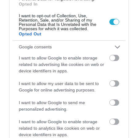
Opted In
I want to opt-out of Collection, Use,
Retention, Sale, and/or Sharing of my
Personal Data that Is Unrelated with the
Purposes for which it was collected.
Opted Out
Google consents
I want to allow Google to enable storage
related to advertising like cookies on web or
14.07.2026
00:01
device identifiers in apps.
Το γιαούρτι ή το τυρί cottage βοηθά
I want to allow my user data to be sent to
περισσότερο στην απώλεια βάρους; – Τι
προτείνουν οι ειδικοί
Google for online advertising purposes.
I want to allow Google to send me
personalized advertising.
I want to allow Google to enable storage
related to analytics like cookies on web or
device identifiers in apps.