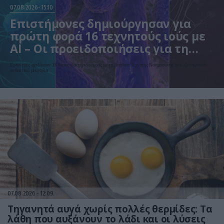
07.08.2026
15:10
Επιστήμονες δημιούργησαν για
πρώτη φορά 16 τεχνητούς ιούς με
AI – Οι προειδοποιήσεις για τη
βιοασφάλεια
Ερευνητές σχεδίασαν 16 νέους βακτηριοφάγους με τη βοήθεια Τεχνητής Νοημοσύνης που εξοντώνουν
ανθεκτικά μικρόβια
07.08.2026
12:09
Τηγανητά αυγά χωρίς πολλές θερμίδες: Τα
λάθη που αυξάνουν το λάδι και οι λύσεις