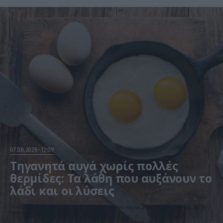
07.08.2026
12:09
Τηγανητά αυγά χωρίς πολλές
θερμίδες: Τα λάθη που αυξάνουν το
λάδι και οι λύσεις
Το αγαπημένο πρωινό μπορεί να γίνει πιο ελαφρύ με μικρές αλλαγές στον τρόπο μαγειρέματος, από το
τηγάνι μέχρι την ποσότητα λαδιού