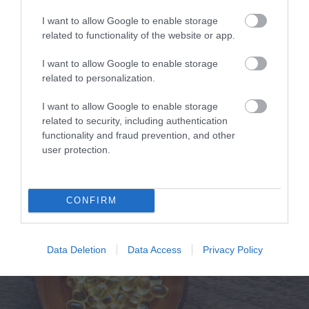
I want to allow Google to enable storage
related to functionality of the website or app.
13.07.2026
21:01
I want to allow Google to enable storage
Τριγλυκερίδια: Ποιες τροφές τα αυξάνουν
related to personalization.
και τι να βάλετε στο πιάτο σας για την
καλύτερη ρύθμισή τους
I want to allow Google to enable storage
related to security, including authentication
functionality and fraud prevention, and other
user protection.
ΔΗΜΟΦΙΛΗ
CONFIRM
Data Deletion
Data Access
Privacy Policy