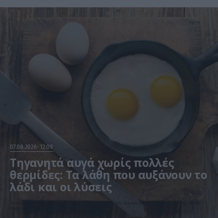
07.08.2026
12:09
Τηγανητά αυγά χωρίς πολλές
θερμίδες: Τα λάθη που αυξάνουν το
λάδι και οι λύσεις
Το αγαπημένο πρωινό μπορεί να γίνει πιο ελαφρύ με μικρές αλλαγές στον τρόπο μαγειρέματος, από το
τηγάνι μέχρι την ποσότητα λαδιού