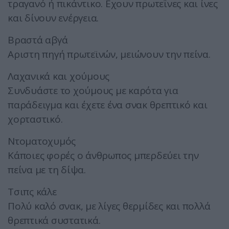
τραγανό ή πικάντικο. Εχουν πρωτεΐνες και ίνες
και δίνουν ενέργεια.
Βραστά αβγά
Αριστη πηγή πρωτεϊνών, μειώνουν την πείνα.
Λαχανικά και χούμους
Συνδυάστε το χούμους με καρότα για
παράδειγμα και έχετε ένα σνακ θρεπτικό και
χορταστικό.
Ντοματοχυμός
Κάποιες φορές ο άνθρωπος μπερδεύει την
πείνα με τη δίψα.
Τσιπς κάλε
Πολύ καλό σνακ, με λίγες θερμίδες και πολλά
θρεπτικά συστατικά.