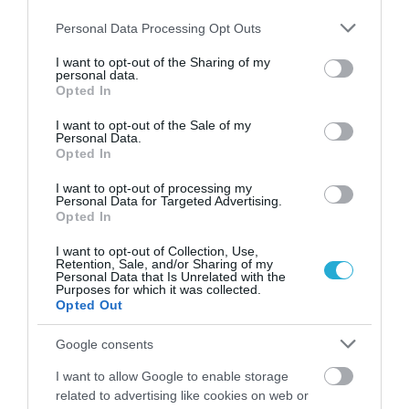
Please note that this website/app uses one or more Google
Personal Data Processing Opt Outs
services and may gather and store information including but
not limited to your visit or usage behaviour. You may click to
I want to opt-out of the Sharing of my
14.07.2026
15:01
personal data.
grant or deny consent to Google and its third-party tags to
Το καλοκαιρινό φρούτο που μπορεί να
Opted In
use your data for below specified purposes in below Google
κρύβει κίνδυνο δηλητηρίασης: Το λάθος
consent section.
που κάνουν όλοι πριν το φάνε
I want to opt-out of the Sale of my
Personal Data.
Opted In
I want to opt-out of processing my
Personal Data for Targeted Advertising.
Opted In
I want to opt-out of Collection, Use,
Retention, Sale, and/or Sharing of my
Personal Data that Is Unrelated with the
Purposes for which it was collected.
Opted Out
14.07.2026
12:01
Google consents
Βραστά αυγά: Γιατί παραμένουν
I want to allow Google to enable storage
δημοφιλής επιλογή στη διατροφή – Τα
related to advertising like cookies on web or
οφέλη τους