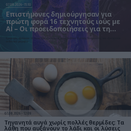
07.08.2026
15:10
Επιστήμονες δημιούργησαν για
πρώτη φορά 16 τεχνητούς ιούς με
AI – Οι προειδοποιήσεις για τη
βιοασφάλεια
Ερευνητές σχεδίασαν 16 νέους βακτηριοφάγους με τη βοήθεια Τεχνητής Νοημοσύνης που εξοντώνουν
ανθεκτικά μικρόβια
07.08.2026
12:09
Τηγανητά αυγά χωρίς πολλές θερμίδες: Τα
λάθη που αυξάνουν το λάδι και οι λύσεις