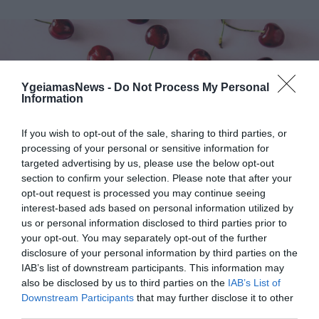
YgeiamasNews -
Do Not Process My Personal
Information
If you wish to opt-out of the sale, sharing to third parties, or
processing of your personal or sensitive information for
15.07.2026
12:01
targeted advertising by us, please use the below opt-out
Το κόκκινο φρούτο που μπορεί να μειώσει
section to confirm your selection. Please note that after your
την πίεση και να βελτιώσει την
opt-out request is processed you may continue seeing
ευαισθησία στην ινσουλίνη
interest-based ads based on personal information utilized by
us or personal information disclosed to third parties prior to
your opt-out. You may separately opt-out of the further
disclosure of your personal information by third parties on the
IAB’s list of downstream participants. This information may
also be disclosed by us to third parties on the
IAB’s List of
Downstream Participants
that may further disclose it to other
third parties.