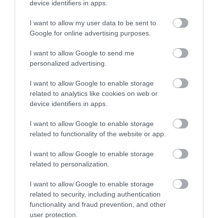
device identifiers in apps.
I want to allow my user data to be sent to
Google for online advertising purposes.
I want to allow Google to send me
personalized advertising.
I want to allow Google to enable storage
related to analytics like cookies on web or
device identifiers in apps.
14.07.2026
00:01
Το γιαούρτι ή το τυρί cottage βοηθά
I want to allow Google to enable storage
περισσότερο στην απώλεια βάρους; – Τι
related to functionality of the website or app.
προτείνουν οι ειδικοί
I want to allow Google to enable storage
related to personalization.
I want to allow Google to enable storage
related to security, including authentication
functionality and fraud prevention, and other
user protection.