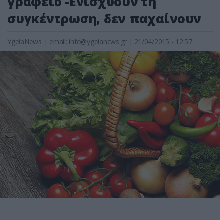
γραφείο -Ενισχύουν τη
συγκέντρωση, δεν παχαίνουν
YgeiaNews
|
email:
info@ygeianews.gr
| 21/04/2015 - 12:57