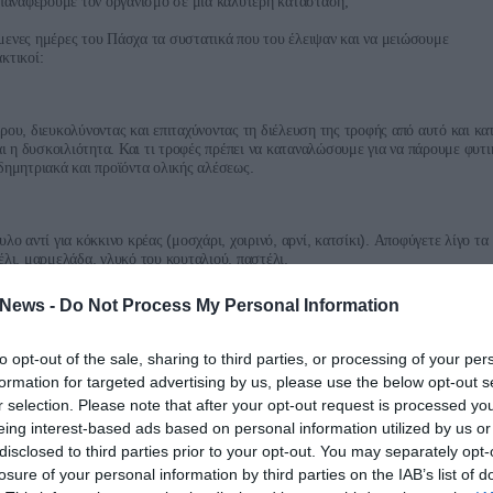
παναφέρουμε
τον
οργανισμό
σε
μια
καλύτερη
κατάσταση;
μενες
ημέρες
του
Πάσχα
τα
συστατικά
που
του
έλειψαν
και
να
μειώσουμε
:
κτικοί
,
έρου
διευκολύνοντας
και
επιταχύνοντας
τη
διέλευση
της
τροφής
από
αυτό
και
κα
.
ι
η
δυσκοιλιότητα
Και
τι
τροφές
πρέπει
να
καταναλώσουμε
για
να
πάρουμε
φυτι
.
δημητριακά
και
προϊόντα
ολικής
αλέσεως
(
,
,
,
).
υλο
αντί
για
κόκκινο
κρέας
μοσχάρι
χοιρινό
αρνί
κατσίκι
Αποφύγετε
λίγο
τα
,
,
,
.
έλι
μαρμελάδα
γλυκό
του
κουταλιού
παστέλι
News -
Do Not Process My Personal Information
to opt-out of the sale, sharing to third parties, or processing of your per
formation for targeted advertising by us, please use the below opt-out s
r selection. Please note that after your opt-out request is processed y
eing interest-based ads based on personal information utilized by us or
disclosed to third parties prior to your opt-out. You may separately opt-
losure of your personal information by third parties on the IAB’s list of