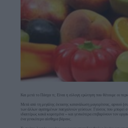
Και
μετά
το
Πάσχα
τι;
Είναι
η
εύλογη
ερώτηση
που
θέτουμε
οι
περι
,
(
Μετά
από
τη
μεγάλης
έκτασης
κατανάλωση
μαγειρίτσας
αρνιού
σ
.
των
άλλων
αγαπημένων
πασχαλινών
γεύσεων
Γεύσεις
που
μπορεί
σ
–
ιδιαιτέρως
κακά
κορεσμένα
και
γενικότερα
επιβαρύνουν
τον
οργα
.
ένα
γενικότερο
αίσθημα
βάρους