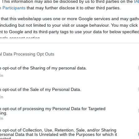
. This information may also be disclosed by us to third parties on the
IA
Participants
that may further disclose it to other third parties.
 that this website/app uses one or more Google services and may gath
including but not limited to your visit or usage behaviour. You may click 
 to Google and its third-party tags to use your data for below specifi
ogle consent section.
l Data Processing Opt Outs
o opt-out of the Sharing of my personal data.
In
o opt-out of the Sale of my Personal Data.
07.08.2026
12:09
In
τα λαχανικά
Τηγανητά αυγά
ς επιλογές
Τα λάθη που α
to opt-out of processing my Personal Data for Targeted
ing.
τραπέζι σας
λύσεις
In
να του καλοκαιριού
Το αγαπημένο πρωινό μπορεί να γίνει πιο ελαφρύ
o opt-out of Collection, Use, Retention, Sale, and/or Sharing
ersonal Data that Is Unrelated with the Purposes for which it
lected.