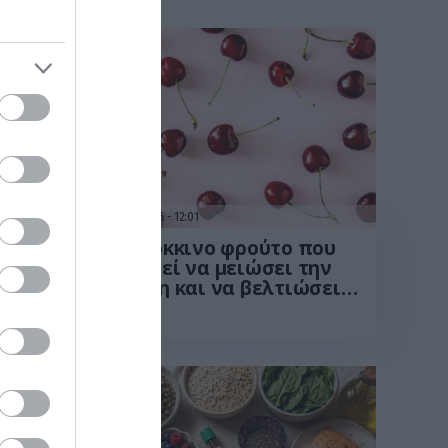
15.07.2026
12:01
ίζει»
Το κόκκινο φρούτο που
νει
μπορεί να μειώσει την
μάτων
πίεση και να βελτιώσει
την ευαισθησία στην
ινσουλίνη