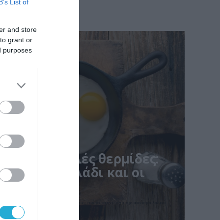
B’s List of
er and store
to grant or
ed purposes
 χωρίς πολλές θερμίδες:
υξάνουν το λάδι και οι
 με μικρές αλλαγές στον τρόπο μαγειρέματος, από το τηγάνι μέχρι την ποσότητα λαδιού