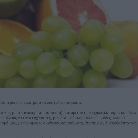
.
σσότεροι
από
εμάς
μετά
το
πασχαλινό
φαγοπότι
),
,
υνήθως
με
την
αγαπημένη
μας
πέτσα
κοκορετσιού
πασχαλινών
αυγών
και
όλων
,
,
–
ε
πολλούς
να
είναι
ευχάριστες
μας
δίνουν
όμως
πολλές
θερμίδες
λιπαρά
,
,
,
νισμό
μας
με
πιο
άμεσες
συνέπειες
φουσκώματα
δυσπεψίες
δυσκοιλιότητα
και