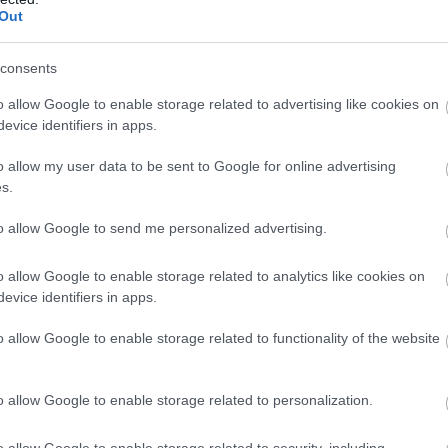
Out
consents
o allow Google to enable storage related to advertising like cookies on
evice identifiers in apps.
o allow my user data to be sent to Google for online advertising
s.
6
00:01
15.07.2026
15:01
to allow Google to send me personalized advertising.
nal trainer
Το τρόφιμο που «χτ
λύπτει: Αυτό είναι
γερά οστά και μειώ
o allow Google to enable storage related to analytics like cookies on
θος με τα
τον κίνδυνο καταγ
evice identifiers in apps.
ύτσια που αυξάνει
ίνδυνο
o allow Google to enable storage related to functionality of the website
ματισμών
o allow Google to enable storage related to personalization.
o allow Google to enable storage related to security, including