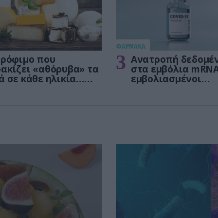
ΦΑΡΜΑΚΑ
3
τρόφιμο που
Ανατροπή δεδομέ
ακίζει «αθόρυβα» τα
στα εμβόλια mRNA
ά σε κάθε ηλικία…
εμβολιασμένοι
 είναι το γάλα!
πεθαίνουν πλέον 
ΗΠΑ από COVID-19