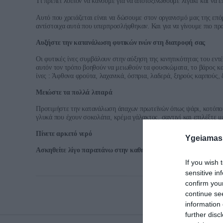
Τι
πρέπει
λοιπόν
να
κάνουμε
για
να
αποτοξινωθούμε
λιγάκι
και
να
ε
Αυτό
που
χρειάζεται
είναι
να
δώσουμε
στον
οργανισμό
μας
της
επό
.
αντίστοιχα
αυτά
που
υπερπροσλήφθηκαν
Και
για
να
γίνουμε
πιο
πρα
Αυξήστε
την
κατανάλωση
φυτικών
ινών
στη
διατροφή
σας
Οι
φυτικές
ίνες
συμβάλουν
στην
αύξηση
της
κινητικότητας
του
εντ
,
αυτόν
τον
τρόπο
βοηθούν
να
μειωθούν
τα
φουσκώματα
το
βάρος
κα
:
,
,
,
,
,
ίνες
Άφθονα
φρούτα
λαχανικά
όσπρια
λαδερά
ξηρούς
καρπούς
Μειώστε
τα
πολλά
λιπαρά
,
Προτιμήστε
την
κατανάλωση
άπαχων
πρωτεϊνών
όπως
ψάρι
κοτόπο
,
,
γλυκά
που
έχουν
σοκολάτα
κρέμα
γάλακτος
σαντιγί
και
επιλέξτε
μ
Πίνετε
αρκετό
νερό
Ygeiamas
Ασκηθείτε
λίγο
παραπάνω
στην
καθημερινότητά
σας
If you wish 
sensitive in
confirm you
continue se
information 
further disc