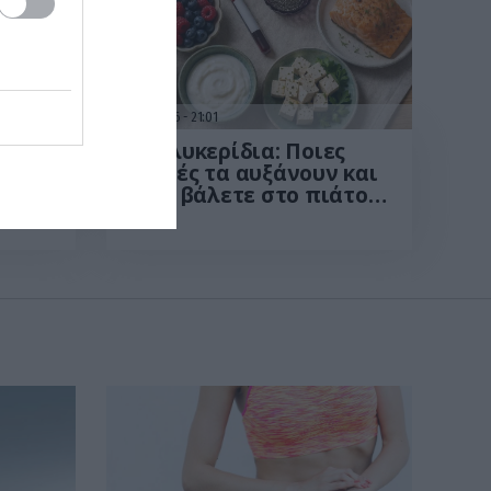
13.07.2026
21:01
ί
Τριγλυκερίδια: Ποιες
τροφές τα αυξάνουν και
τι να βάλετε στο πιάτο
ι
σας για την καλύτερη
οί
ρύθμισή τους