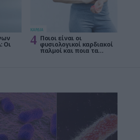
KΑΡΔΙΑ
4
νων
Ποιοι είναι οι
: Οι
φυσιολογικοί καρδιακοί
παλμοί και ποια τα
στις
επικίνδυνα όρια – Πότε
πρέπει να ανησυχήσετε