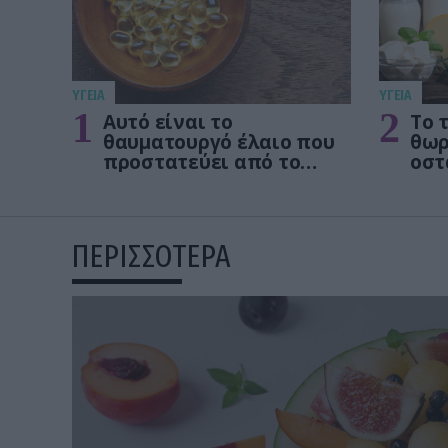
ΥΓΕΙΑ
ΥΓΕΙΑ
1
2
Αυτό είναι το
Το 
θαυματουργό έλαιο που
θωρ
προστατεύει από το
οστ
Αλτχάιμερ
δεν
ΠΕΡΙΣΣΟΤΕΡΑ