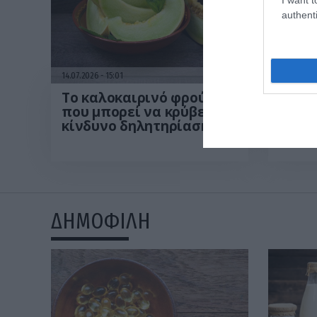
authenti
14.07.2026
15:01
14.07.202
Το καλοκαιρινό φρούτο
Βραστ
που μπορεί να κρύβει
παρα
κίνδυνο δηλητηρίασης:
επιλο
Το λάθος που κάνουν
Τα οφ
όλοι πριν το φάνε
ΔΗΜΟΦΙΛΗ