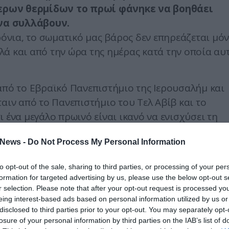
ερων θερμίδων το πρωί φάνηκε να βοηθάει
να συλλάβουν.
ρόνια, το σωματικό μας βάρος δεν επηρεάζεται μό
ά και από την ώρα της ημέρας κατά την οποία αυ
από το Εβραϊκό Πανεπιστήμιο της Ιερουσαλήμ και
αιν από το Πανεπιστήμιο του Τελ Αβίβ και το
 ένα μεγάλο πρωινό είναι ικανό να ενισχύσει τη
 εμμηνορροϊκού κύκλου, εξαιτίας του Συνδρόμου
News -
Do Not Process My Personal Information
to opt-out of the sale, sharing to third parties, or processing of your per
ιπωρεί περίπου το 6%-10% των γυναικών που
formation for targeted advertising by us, please use the below opt-out s
οκαλώντας δυσκολίες σύλληψης. Το συγκεκριμένο
r selection. Please note that after your opt-out request is processed y
eing interest-based ads based on personal information utilized by us or
γεγονός που οδηγεί στην αύξηση των ανδρογόνων
disclosed to third parties prior to your opt-out. You may separately opt-
λου, προβλήματα γονιμότητας και κίνδυνο
losure of your personal information by third parties on the IAB’s list of