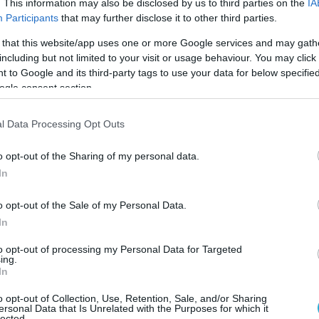
. This information may also be disclosed by us to third parties on the
IA
Participants
that may further disclose it to other third parties.
 that this website/app uses one or more Google services and may gath
including but not limited to your visit or usage behaviour. You may click 
 to Google and its third-party tags to use your data for below specifi
 εβδομάδων που πραγματοποιήθηκε στο Ιατρικό
ogle consent section.
60 αδύνατες γυναίκες με ΣΠΩ, ηλικίας 25-39 ετών
3.
l Data Processing Opt Outs
o opt-out of the Sharing of my personal data.
ς. Και οι δύο ομάδες καλούνταν να καταναλώνουν
In
ασική διαφορά στην ώρα κατανάλωσης του μεγάλου
νάλωνε το μεγάλο γεύμα της ημέρας – 980 θερμίδε
o opt-out of the Sale of my Personal Data.
ο βράδυ. Οι γυναίκες καλούνταν να καταγράφουν τ
In
ορά.
to opt-out of processing my Personal Data for Targeted
ing.
In
ιστημονικό έντυπο «Clinical Science», οι γυναίκε
o opt-out of Collection, Use, Retention, Sale, and/or Sharing
ν μείωση ως προς τα επίπεδα γλυκόζης του αίματ
ersonal Data that Is Unrelated with the Purposes for which it
lected.