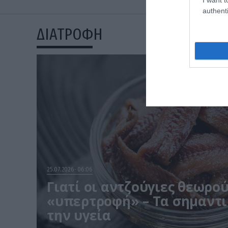
authenti
ΔΙΑΤΡΟΦΗ
25.07.2026
06:06
Γιατί οι αντζούγιες θεωρο
«υπερτροφή» – Τα σημαντι
την υγεία