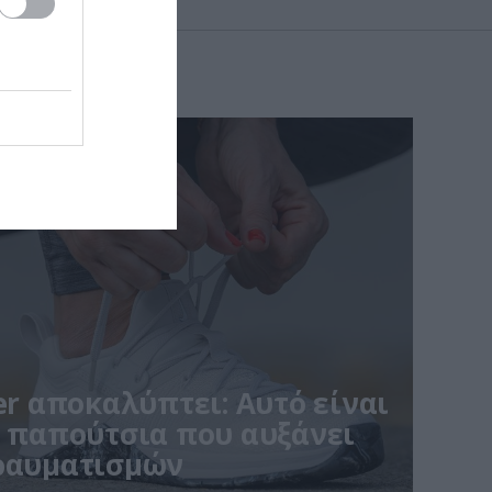
ner αποκαλύπτει: Αυτό είναι
α παπούτσια που αυξάνει
τραυματισμών