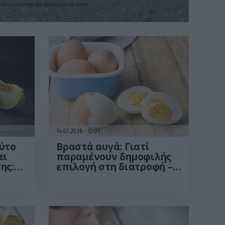
 είδος προπόνησης δεν αφορά μόνο την άνεση
14.07.2026
12:01
ύτο
Βραστά αυγά: Γιατί
ει
παραμένουν δημοφιλής
ης:
επιλογή στη διατροφή –
ν
Τα οφέλη τους