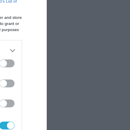
B’s List of
er and store
to grant or
ed purposes
ς
ις
ς
ος