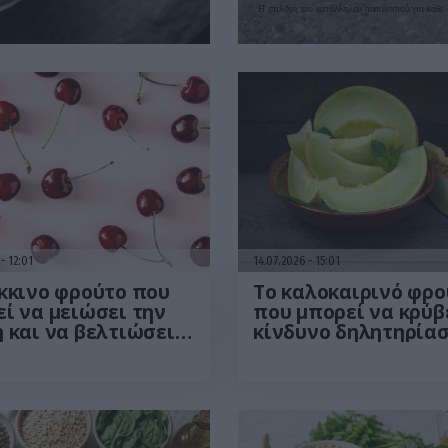
Η επιλογή του κατάλληλου παπουτσιού για κάθε
6
12:01
14.07.2026
15:01
κκινο φρούτο που
Το καλοκαιρινό φρο
ί να μειώσει την
που μπορεί να κρύβ
 και να βελτιώσει
κίνδυνο δηλητηρίασ
υαισθησία στην
Το λάθος που κάνου
υλίνη
όλοι πριν το φάνε