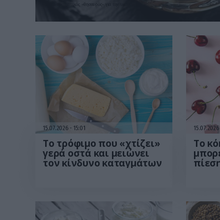
Είναι πραγματικός «θησαυρός» για την υγεία
15.07.2026
15:01
15.07.202
Το τρόφιμο που «χτίζει»
Το κό
γερά οστά και μειώνει
μπορε
τον κίνδυνο καταγμάτων
πίεση
την ε
ινσο