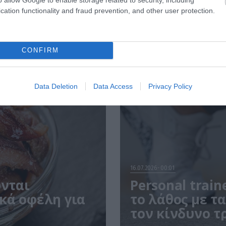
cation functionality and fraud prevention, and other user protection.
CONFIRM
Data Deletion
Data Access
Privacy Policy
16.07.2026
00:01
ύνται
Personal trai
κά οφέλη για
το λάθος με τ
τον κίνδυνο 