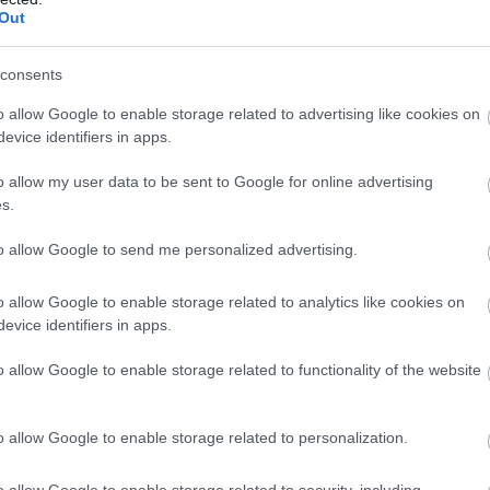
ης τάξεως του 8%. Αντίθετα, οι γυναίκες με το
Out
οτε αλλαγή.
consents
νού, τα επίπεδα τεστοστερόνης έκαναν «βουτιά»
o allow Google to enable storage related to advertising like cookies on
ολύ υψηλότερος, συγκριτικά με εκείνον της ομάδα
evice identifiers in apps.
ιαδήποτε μεταβολή ως προς τα επίπεδα
o allow my user data to be sent to Google for online advertising
s.
ο αριθμός των θερμίδων που καταναλώνουμε
to allow Google to send me personalized advertising.
λλά η ώρα της κατανάλωσής τους είναι ακόμη
o allow Google to enable storage related to analytics like cookies on
λής της μελέτης δρ Φρόι.
evice identifiers in apps.
o allow Google to enable storage related to functionality of the website
o allow Google to enable storage related to personalization.
o allow Google to enable storage related to security, including