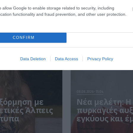
o allow Google to enable storage related to security, including
cation functionality and fraud prevention, and other user protection.
CONFIRM
Data Deletion
Data Access
Privacy Policy
08.08.2026
15:04
εξόρμηση με
Νέα μελέτη: Η
ετικές Άλπεις
πυρκαγιές αυξ
ότυπα
εγκύους και έ
 Άλπεων
Τι δείχνουν τα στοιχεία