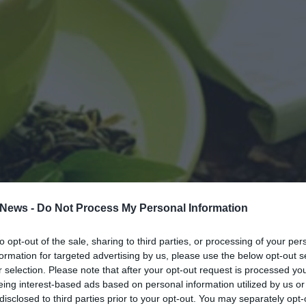
News -
Do Not Process My Personal Information
to opt-out of the sale, sharing to third parties, or processing of your per
formation for targeted advertising by us, please use the below opt-out s
ο φλιτζάνια την ημέρα τσάι μειώνουν τον
r selection. Please note that after your opt-out request is processed y
τάτη πάνω από ένα τρίτο, αναφέρει νέα
eing interest-based ads based on personal information utilized by us or
disclosed to third parties prior to your opt-out. You may separately opt-