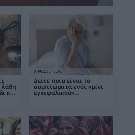
07.08.2026
06:06
ίς
Δείτε ποια είναι τα
α λάθη
συμπτώματα ενός «μίνι
δι και
εγκεφαλικού»
επεισοδίου