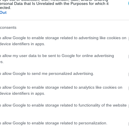
ersonal Data that Is Unrelated with the Purposes for which it
lected.
Out
consents
o allow Google to enable storage related to advertising like cookies on
evice identifiers in apps.
o allow my user data to be sent to Google for online advertising
s.
to allow Google to send me personalized advertising.
o allow Google to enable storage related to analytics like cookies on
evice identifiers in apps.
ΦΑΡΜΑΚΑ
3
τρόφιμο που
Ανατροπή δεδομέ
o allow Google to enable storage related to functionality of the website
ακίζει «αθόρυβα» τα
στα εμβόλια mRNA
ά σε κάθε ηλικία…
εμβολιασμένοι
 είναι το γάλα!
πεθαίνουν πλέον 
o allow Google to enable storage related to personalization.
ΗΠΑ από COVID-19