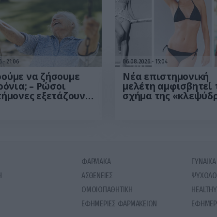
26
21:06
06.08.2026
15:04
ούμε να ζήσουμε
Νέα επιστημονική
ρόνια; – Ρώσοι
μελέτη αμφισβητεί 
τήμονες εξετάζουν
σχήμα της «κλεψύδρ
ωρητικά όρια της
Αυτό είναι το «ιδαν
ώπινης ζωής
γυναικείο σώμα
ΦΑΡΜΑΚΑ
ΓΥΝΑΙΚΑ
Η
ΑΣΘΕΝΕΙΕΣ
ΨΥΧΟΛΟ
ΟΜΟΙΟΠΑΘΗΤΙΚΗ
HEALTHY
ΕΦΗΜΕΡΙΕΣ ΦΑΡΜΑΚΕΙΩΝ
ΕΦΗΜΕΡ