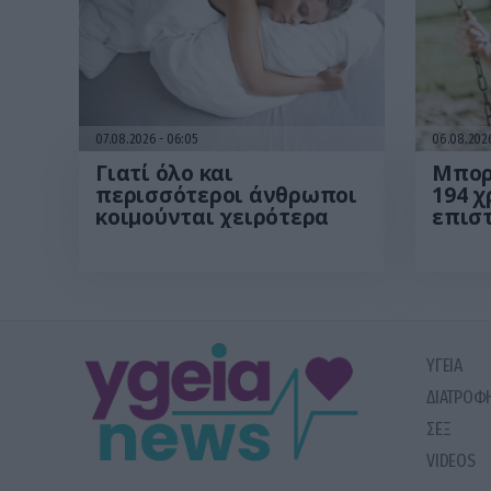
07.08.2026
06:05
06.08.20
Γιατί όλο και
Μπορ
περισσότεροι άνθρωποι
194 χ
κοιμούνται χειρότερα
επισ
τα θε
ανθρ
ΥΓΕΙΑ
ΔΙΑΤΡΟΦ
ΣΕΞ
VIDEOS