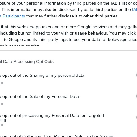
losure of your personal information by third parties on the IAB’s list of
ότερες πιθανότητες να αναπτύξουν όγκο,
. This information may also be disclosed by us to third parties on the
IA
Participants
that may further disclose it to other third parties.
από μία φορά την εβδομάδα.
 that this website/app uses one or more Google services and may gath
ο πανεπιστήμιο του Μάαστριχτ που διεξήγαγαν τη
including but not limited to your visit or usage behaviour. You may click 
η από την κατανάλωση καφέ.
 to Google and its third-party tags to use your data for below specifi
ogle consent section.
ν ηλικία, με τους άντρες άνω των 50 να έχουν
ξουν όγκο.
l Data Processing Opt Outs
κίνου, η διατροφή είναι παράγοντας κλειδί για τη
o opt-out of the Sharing of my personal data.
In
ίχαν διαγνωστεί με καρκίνο του προστάτη και άλλο
o opt-out of the Sale of my Personal Data.
In
αν στο έντυπο Cancer Causes Control.
to opt-out of processing my Personal Data for Targeted
ing.
In
o opt-out of Collection, Use, Retention, Sale, and/or Sharing