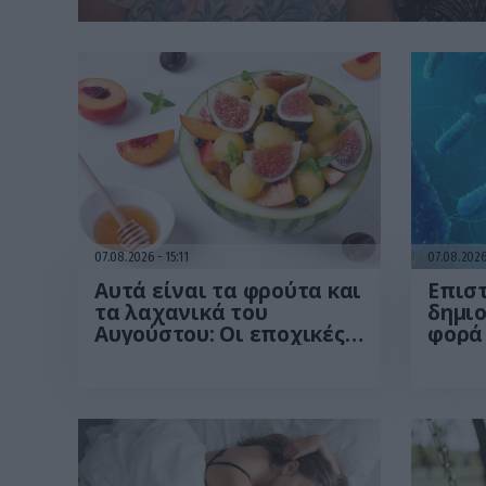
07.08.2026
15:11
07.08.202
Αυτά είναι τα φρούτα και
Επισ
τα λαχανικά του
δημι
Αυγούστου: Οι εποχικές
φορά 
επιλογές που πρέπει να
με AI 
βάλετε στο τραπέζι σας
προει
βιοα