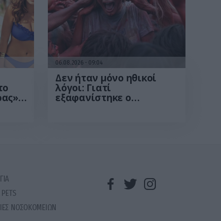
06.08.2026
09:04
Δεν ήταν μόνο ηθικοί
το
λόγοι: Γιατί
ας»:
εξαφανίστηκε ο
ικό»
κανιβαλισμός από τις
ανθρώπινες κοινωνίες –
Τι δείχνει νέα έρευνα
ΓΙΑ
 PETS
ΙΕΣ ΝΟΣΟΚΟΜΕΙΩΝ