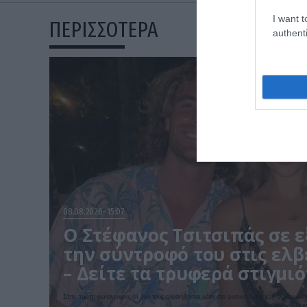
I want t
ΠΕΡΙΣΣΟΤΕΡΑ
authenti
08.08.2026
15:07
Ο Στέφανος Τσιτσιπάς σε 
την σύντροφό του στις ελβ
– Δείτε τα τρυφερά στιγμι
Στην πρώτη φωτογραφία, οι δυο τους εμφανίζονται μέσα στο φυσικό τοπίο των ελβετικών