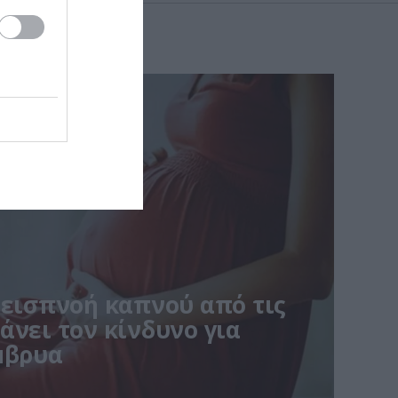
 εισπνοή καπνού από τις
άνει τον κίνδυνο για
μβρυα