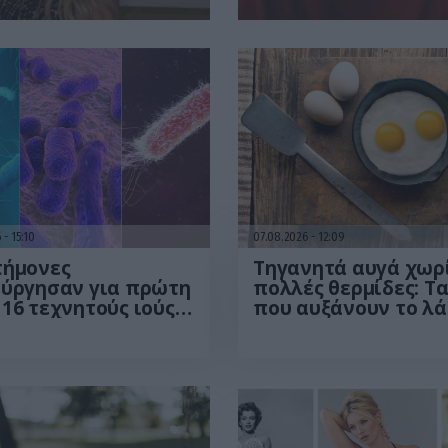
6
15:10
07.08.2026
12:09
τήμονες
Τηγανητά αυγά χωρ
ούργησαν για πρώτη
πολλές θερμίδες: Τ
16 τεχνητούς ιούς
που αυξάνουν το λά
– Οι
οι λύσεις
δοποιήσεις για τη
σφάλεια