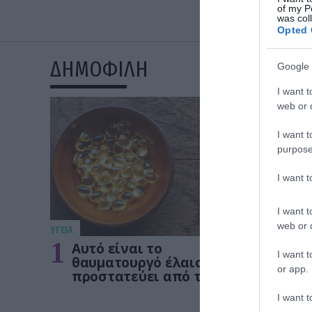
of my P
was col
Opted 
ΔΗΜΟΦΙΛΗ
Google 
I want t
web or d
I want t
purpose
I want 
I want t
web or d
ΥΓΕΙΑ
ΥΓΕΙΑ
1
2
Αυτό είναι το
Το 
I want t
θαυματουργό έλαιο που
θωρ
or app.
προστατεύει από το
οστ
Αλτχάιμερ
δεν
I want t