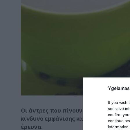
Ygeiamas
If you wish 
sensitive in
Οι άντρες που πίνουν τουλάχιστον δύ
confirm you
κίνδυνο εμφάνισης καρκίνου του προσ
continue se
έρευνα.
information 