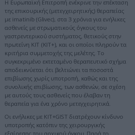
Η Ευρωπαϊκή Επιτροπή ενέκρινε την επέκταση
της επικουρικής (μετεγχειρητικής) θεραπείας
με imatinib (Glivec), στα 3 χρόνια για ενήλικες
ασθενείς με στρωματικούς όγκους του
γαστρεντερικού συστήματος, θετικούς στην
πρωτεΐνη ΚΙΤ (KIT+), και οι οποίοι πληρούν τα
κριτήρια συμμετοχής της μελέτης.
Το
συγκεκριμένο εκτεταμένο θεραπευτικό σχήμα
αποδεικνύεται ότι βελτιώνει τα ποσοστά
επιβίωσης χωρίς υποτροπή, καθώς και της
συνολικής επιβίωσης, των ασθενών, σε σχέση
με αυτούς τους ασθενείς που έλαβαν τη
θεραπεία για ένα χρόνο μετεγχειρητικά.
Οι ενήλικες με ΚΙΤ+GIST διατρέχουν κίνδυνο
υποτροπής κατόπιν της χειρουργικής
εξαίρεσης του αρχικού όγκου. Παρά το