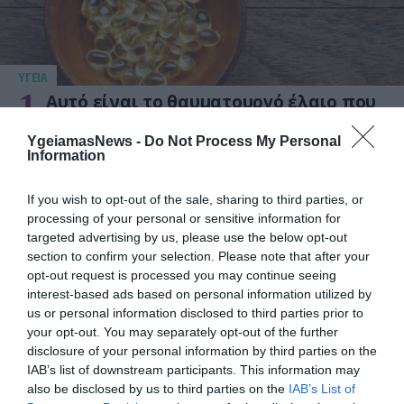
ΥΓΕΙΑ
1
Αυτό είναι το θαυματουργό έλαιο που
προστατεύει από το Αλτχάιμερ
YgeiamasNews -
Do Not Process My Personal
Information
If you wish to opt-out of the sale, sharing to third parties, or
processing of your personal or sensitive information for
targeted advertising by us, please use the below opt-out
section to confirm your selection. Please note that after your
opt-out request is processed you may continue seeing
interest-based ads based on personal information utilized by
us or personal information disclosed to third parties prior to
ΥΓΕΙΑ
your opt-out. You may separately opt-out of the further
2
Το τρόφιμο που θωρακίζει «αθόρυβα»
disclosure of your personal information by third parties on the
τα οστά σε κάθε ηλικία… δεν είναι το
IAB’s list of downstream participants. This information may
γάλα!
also be disclosed by us to third parties on the
IAB’s List of