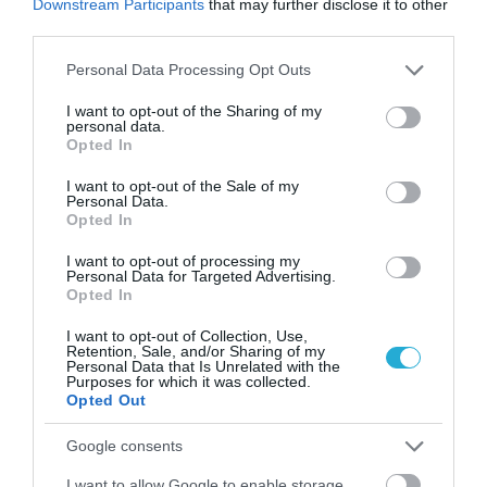
Downstream Participants
that may further disclose it to other
third parties.
Please note that this website/app uses one or more Google
Personal Data Processing Opt Outs
services and may gather and store information including but
not limited to your visit or usage behaviour. You may click to
I want to opt-out of the Sharing of my
personal data.
grant or deny consent to Google and its third-party tags to
Opted In
use your data for below specified purposes in below Google
consent section.
I want to opt-out of the Sale of my
Personal Data.
ΦΑΡΜΑΚΑ
Opted In
3
Ανατροπή δεδομένων στα εμβόλια
I want to opt-out of processing my
mRNA: Οι εμβολιασμένοι πεθαίνουν
Personal Data for Targeted Advertising.
πλέον στις ΗΠΑ από COVID-19
Opted In
I want to opt-out of Collection, Use,
Retention, Sale, and/or Sharing of my
Personal Data that Is Unrelated with the
Purposes for which it was collected.
Opted Out
Google consents
I want to allow Google to enable storage