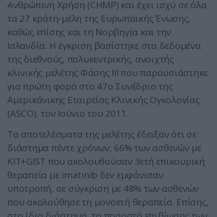
Ανθρώπινη Χρήση (CHMP) και έχει ισχύ σε όλα
τα 27 κράτη-μέλη της Ευρωπαϊκής Ένωσης,
καθώς επίσης και τη Νορβηγία και την
Ισλανδία. Η έγκριση βασίστηκε στα δεδομένα
της διεθνούς, πολυκεντρικής, ανοιχτής
κλινικής μελέτης Φάσης ΙΙΙ που παρουσιάστηκε
για πρώτη φορά στο 47ο Συνέδριο της
Αμερικάνικης Εταιρείας Κλινικής Ογκολογίας
(ASCO), τον Ιούνιο του 2011.
Τα αποτελέσματα της μελέτης έδειξαν ότι σε
διάστημα πέντε χρόνων, 66% των ασθενών με
KIT+GIST που ακολουθούσαν 3ετή επικουρική
θεραπεία με imatinib δεν εμφάνισαν
υποτροπή, σε σύγκριση με 48% των ασθενών
που ακολούθησε τη μονοετή θεραπεία. Επίσης,
στο ίδιο διάστημα, το ποσοστό επιβίωσης των