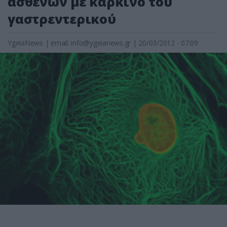
ασθενών με καρκίνο του
γαστρεντερικού
YgeiaNews
|
email:
info@ygeianews.gr
| 20/03/2012 - 07:09