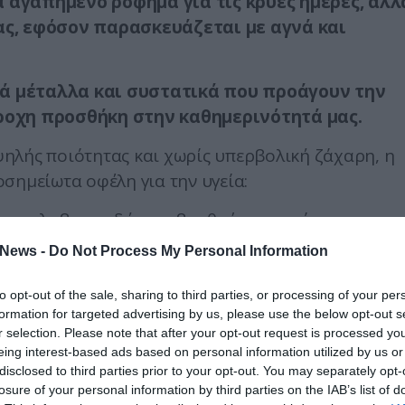
 αγαπημένο ρόφημα για τις κρύες ημέρες, αλλ
ας, εφόσον παρασκευάζεται με αγνά και
ά μέταλλα και συστατικά που προάγουν την
έροχη προσθήκη στην καθημερινότητά μας.
ηλής ποιότητας και χωρίς υπερβολική ζάχαρη, η
σημείωτα οφέλη για την υγεία:
έχει φλαβονοειδή που βοηθούν στη μείωση της
πό το οξειδωτικό στρες.
News -
Do Not Process My Personal Information
ς
: Η κατανάλωση κακάο προάγει την καλύτερη
νισχύοντας τη μνήμη και τη συγκέντρωση.
to opt-out of the sale, sharing to third parties, or processing of your per
formation for targeted advertising by us, please use the below opt-out s
εις του κακάο διεγείρουν την παραγωγή σεροτονίν
r selection. Please note that after your opt-out request is processed y
η ευεξίας και χαλάρωσης.
eing interest-based ads based on personal information utilized by us or
άλωση φλαβονοειδών του κακάο έχει συσχετιστεί μ
disclosed to third parties prior to your opt-out. You may separately opt-
losure of your personal information by third parties on the IAB’s list of
μείωση του κινδύνου καρδιαγγειακών παθήσεων.