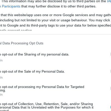
. This information may also be disclosed by us to third parties on the
IA
κακάο περιέχει σημαντικά μέταλλα, όπως μαγνήσιο,
Participants
that may further disclose it to other third parties.
ητα για τη συνολική λειτουργία του οργανισμού.
 that this website/app uses one or more Google services and may gath
including but not limited to your visit or usage behaviour. You may click 
εί να αντικαταστήσει τον καφέ στην
 to Google and its third-party tags to use your data for below specifi
 χαρακτηριστικά και των δύο ροφημάτων:
ogle consent section.
τα
Καφές
l Data Processing Opt Outs
ρωμίνη)
Υψηλή (πιο έντονη διέγερση)
ιδή
Πλούσιος σε πολυφαινόλες
o opt-out of the Sharing of my personal data.
In
Αυξάνει την εγρήγορση, αλλά μπορεί ν
εντείνει το άγχος
o opt-out of the Sale of my Personal Data.
α για το
Πιο όξινη, μπορεί να προκαλέσει
In
γαστρικά προβλήματα
to opt-out of processing my Personal Data for Targeted
ing.
γειας
, ο καφές είναι η καλύτερη επιλογή.
In
ε ευεργετικές ιδιότητες για την καρδιά και τη
o opt-out of Collection, Use, Retention, Sale, and/or Sharing
ersonal Data that Is Unrelated with the Purposes for which it
lected.