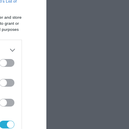
B’s List of
er and store
to grant or
ed purposes
α