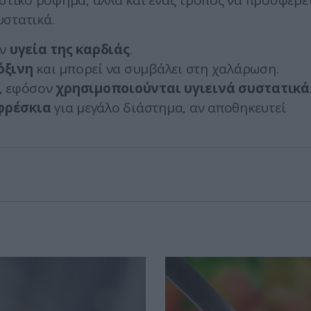
υστικό ρόφημα, αλλά και ένας τρόπος να προσφέρε
υστατικά.
ην
υγεία της καρδιάς
.
όξινη
και μπορεί να συμβάλει στη χαλάρωση.
η, εφόσον
χρησιμοποιούνται υγιεινά συστατικά
φρέσκια
για μεγάλο διάστημα, αν αποθηκευτεί