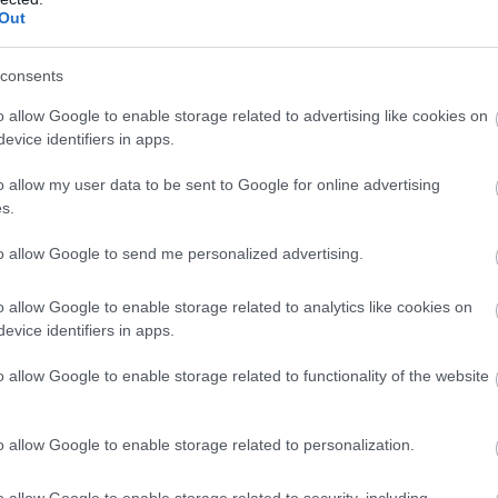
χωρίς περιττά σάκχαρα και θερμίδες.
Out
ατανάλωση:
consents
οσθήκη ζάχαρης
για μέγιστο όφελος.
o allow Google to enable storage related to advertising like cookies on
 βρώμης) ή γάλα χαμηλών λιπαρών αντί για πλήρε
evice identifiers in apps.
υκαντικά όπως
μέλι, στέβια ή σιρόπι σφενδάμου
.
o allow my user data to be sent to Google for online advertising
επιπλέον γεύση και αντιοξειδωτικά.
s.
to allow Google to send me personalized advertising.
είναι γεμάτα ζάχαρη και τεχνητά πρόσθετα.
 αυξάνουν τις θερμίδες και τα λιπαρά.
o allow Google to enable storage related to analytics like cookies on
evice identifiers in apps.
ς με τον πιο υγιεινό τρόπο, ακολουθήστε αυτή τη
o allow Google to enable storage related to functionality of the website
στή σοκολάτα:
o allow Google to enable storage related to personalization.
χι αλκαλικό κακάο, που έχει χάσει πολλά θρεπτικά
o allow Google to enable storage related to security, including