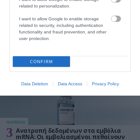
related to personalization.
I want to allow Google to enable storage
related to security, including authentication
ΥΓΕΙΑ
functionality and fraud prevention, and other
2
user protection.
Το τρόφιμο που θωρακίζει «αθόρυβα»
τα οστά σε κάθε ηλικία… δεν είναι το
γάλα!
CONFIRM
Data Deletion
Data Access
Privacy Policy
ΦΑΡΜΑΚΑ
3
Ανατροπή δεδομένων στα εμβόλια
mRNA: Οι εμβολιασμένοι πεθαίνουν