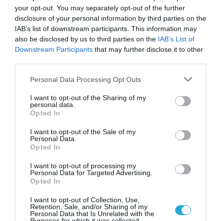
Τα βακτήρια που συσσωρεύονται στη γλώσσα,
your opt-out. You may separately opt-out of the further
τα δόντια και τα ούλα σας προκαλούν
disclosure of your personal information by third parties on the
IAB’s list of downstream participants. This information may
κακοσμία. Τα βακτήρια αυτά μπορεί στη
also be disclosed by us to third parties on the
IAB’s List of
συνέχεια να εισέλθουν στην κυκλοφορία του
Downstream Participants
that may further disclose it to other
αίματος μέσω αιμορραγίας ή άρρωστων
third parties.
ούλων, τα οποία σχετίζονται με φραγμένες
Please note that this website/app uses one or more Google
Personal Data Processing Opt Outs
αρτηρίες και εγκεφαλικό επεισόδιο.
services and may gather and store information including but
not limited to your visit or usage behaviour. You may click to
I want to opt-out of the Sharing of my
personal data.
Τα βακτήρια που εισέρχονται στην
grant or deny consent to Google and its third-party tags to
Opted In
use your data for below specified purposes in below Google
κυκλοφορία του αίματος μπορούν επίσης να
consent section.
I want to opt-out of the Sale of my
προκαλέσουν φλεγμονή στα αιμοφόρα αγγεία,
Personal Data.
Opted In
αυξάνοντας τον κίνδυνο καρδιακής νόσου.
I want to opt-out of processing my
Personal Data for Targeted Advertising.
Opted In
I want to opt-out of Collection, Use,
Retention, Sale, and/or Sharing of my
Personal Data that Is Unrelated with the
Purposes for which it was collected.