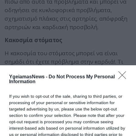
πίσω από αυτά τα προβλήματα και μπορεί να
οδηγήσει σε κυκλοφορικά προβλήματα,
σχηματισμό πλάκας στις αρτηρίες, απόφραξη
αρτηριών και καρδιακή προσβολή.
Κακοσμία στόματος
Η κακοσμία του στόματος μπορεί να είναι
σημάδι ότι έχετε πρόβλημα στην καρδιά!. Τι
κοινό έχουν η κακή αναπνοή και οι καρδιακές
YgeiamasNews -
Do Not Process My Personal
παθήσεις; Την ασθένεια των ούλων.
Information
Τα άτομα με ουλίτιδα μπορεί να έχουν
If you wish to opt-out of the sale, sharing to third parties, or
διπλάσιες πιθανότητες να αναπτύξουν
processing of your personal or sensitive information for
καρδιακά προβλήματα, όπως σκλήρυνση
targeted advertising by us, please use the below opt-out
section to confirm your selection. Please note that after your
των αρτηριών, θρόμβους αίματος,
opt-out request is processed you may continue seeing
καρδιακή προσβολή και εγκεφαλικό.
interest-based ads based on personal information utilized by
us or personal information disclosed to third parties prior to