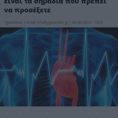
είναι τα σημάδια που πρέπει
να προσέξετε
YgeiaNews
|
email:
info@ygeianews.gr
| 06/06/2022 - 13:09