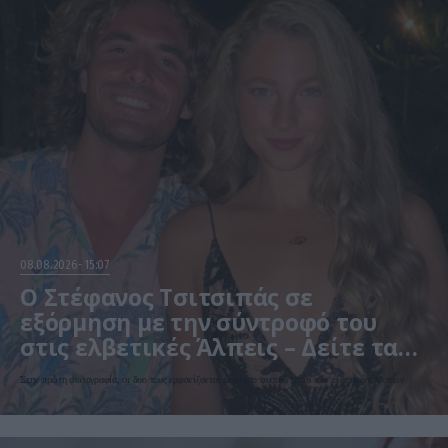
08.08.2026
15:07
Ο Στέφανος Τσιτσιπάς σε
εξόρμηση με την σύντροφό του
στις ελβετικές Άλπεις – Δείτε τα
τρυφερά στιγμιότυπα
Στην πρώτη φωτογραφία, οι δυο τους εμφανίζονται μέσα στο φυσικό τοπίο των ελβετικών Άλπεων