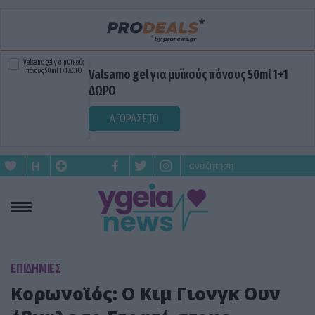
Valsamo gel για μυϊκούς πόνους 50ml 1+1
ΔΩΡΟ
ΑΓΟΡΑΣΕ ΤΟ
ΕΠΙΔΗΜΙΕΣ
Κορωνοϊός: Ο Κιμ Γιονγκ Ουν