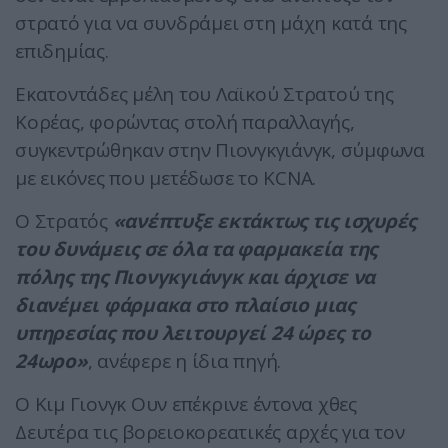
στρατό για να συνδράμει στη μάχη κατά της
επιδημίας.
Εκατοντάδες μέλη του Λαϊκού Στρατού της
Κορέας, φορώντας στολή παραλλαγής,
συγκεντρώθηκαν στην Πιονγκγιάνγκ, σύμφωνα
με εικόνες που μετέδωσε το KCNA.
Ο Στρατός
«ανέπτυξε εκτάκτως τις ισχυρές
του δυνάμεις σε όλα τα φαρμακεία της
πόλης της Πιονγκγιάνγκ και άρχισε να
διανέμει φάρμακα στο πλαίσιο μιας
υπηρεσίας που λειτουργεί 24 ώρες το
24ωρο»
, ανέφερε η ίδια πηγή.
Ο Κιμ Γιονγκ Ουν επέκρινε έντονα χθες
Δευτέρα τις βορειοκορεατικές αρχές για τον