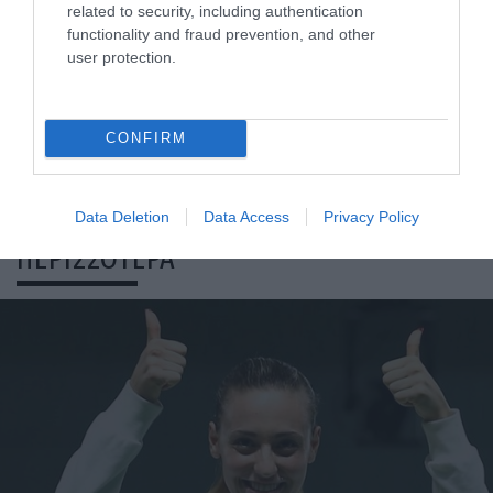
related to security, including authentication
functionality and fraud prevention, and other
user protection.
KΑΡΔΙΑ
4
Ποιοι είναι οι φυσιολογικοί καρδιακοί
CONFIRM
παλμοί και ποια τα επικίνδυνα όρια –
Πότε πρέπει να ανησυχήσετε
Data Deletion
Data Access
Privacy Policy
ΠΕΡΙΣΣΟΤΕΡΑ