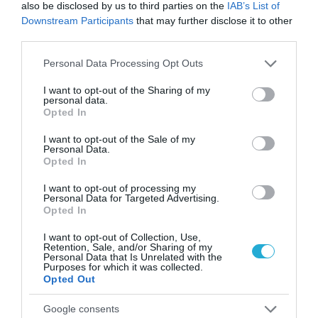
also be disclosed by us to third parties on the
IAB’s List of
Downstream Participants
that may further disclose it to other
third parties.
Please note that this website/app uses one or more Google
Personal Data Processing Opt Outs
services and may gather and store information including but
not limited to your visit or usage behaviour. You may click to
I want to opt-out of the Sharing of my
ΥΓΕΙΑ
personal data.
grant or deny consent to Google and its third-party tags to
1
Opted In
Αυτό είναι το θαυματουργό έλαιο που
use your data for below specified purposes in below Google
προστατεύει από το Αλτχάιμερ
consent section.
I want to opt-out of the Sale of my
Personal Data.
Opted In
I want to opt-out of processing my
Personal Data for Targeted Advertising.
Opted In
I want to opt-out of Collection, Use,
Retention, Sale, and/or Sharing of my
Personal Data that Is Unrelated with the
Purposes for which it was collected.
Opted Out
ΥΓΕΙΑ
2
Το τρόφιμο που θωρακίζει «αθόρυβα»
Google consents