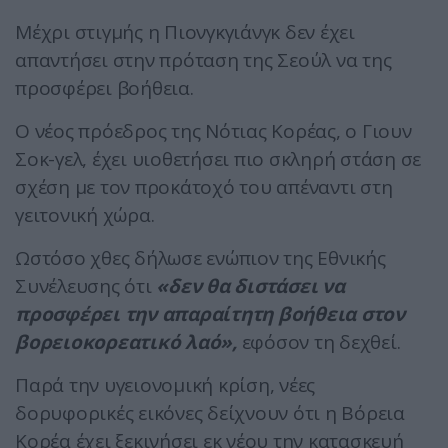
Μέχρι στιγμής η Πιονγκγιάνγκ δεν έχει
απαντήσει στην πρόταση της Σεούλ να της
προσφέρει βοήθεια.
Ο νέος πρόεδρος της Νότιας Κορέας, ο Γιουν
Σοκ-γελ, έχει υιοθετήσει πιο σκληρή στάση σε
σχέση με τον προκάτοχό του απέναντι στη
γειτονική χώρα.
Ωστόσο χθες δήλωσε ενώπιον της Εθνικής
Συνέλευσης ότι
«δεν θα διστάσει να
προσφέρει την απαραίτητη βοήθεια στον
βορειοκορεατικό λαό»,
εφόσον τη δεχθεί.
Παρά την υγειονομική κρίση, νέες
δορυφορικές εικόνες δείχνουν ότι η Βόρεια
Κορέα έχει ξεκινήσει εκ νέου την κατασκευή