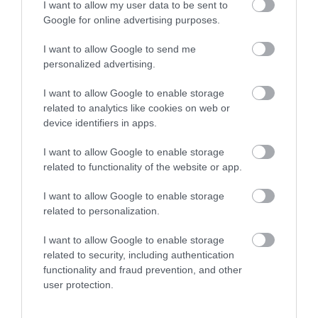
Ολυμπιονίκη – Αποκάλυψε το
I want to allow my user data to be sent to
σπουδαιότερο «μετάλλιό» της
Google for online advertising purposes.
Η Άννα Κορακάκη δημοσίευσε στον προσωπικό της λογαριασμό στο Instagram δύο φωτογραφίες
I want to allow Google to send me
personalized advertising.
I want to allow Google to enable storage
related to analytics like cookies on web or
device identifiers in apps.
I want to allow Google to enable storage
related to functionality of the website or app.
I want to allow Google to enable storage
related to personalization.
I want to allow Google to enable storage
related to security, including authentication
functionality and fraud prevention, and other
08.08.2026
21:06
user protection.
Γιατί το μέλι δεν χαλάει σχεδόν