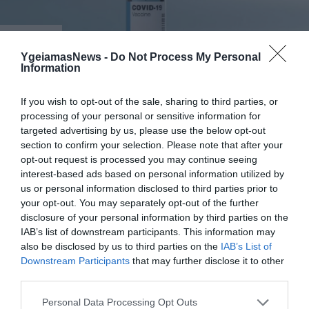
ΦΑΡΜΑΚΑ
3
Ανατροπή δεδομένων στα εμβόλια
YgeiamasNews -
Do Not Process My Personal
mRNA: Οι εμβολιασμένοι πεθαίνουν
Information
πλέον στις ΗΠΑ από COVID-19
If you wish to opt-out of the sale, sharing to third parties, or
processing of your personal or sensitive information for
targeted advertising by us, please use the below opt-out
section to confirm your selection. Please note that after your
opt-out request is processed you may continue seeing
interest-based ads based on personal information utilized by
us or personal information disclosed to third parties prior to
your opt-out. You may separately opt-out of the further
disclosure of your personal information by third parties on the
IAB’s list of downstream participants. This information may
KΑΡΔΙΑ
also be disclosed by us to third parties on the
IAB’s List of
4
Ποιοι είναι οι φυσιολογικοί καρδιακοί
Downstream Participants
that may further disclose it to other
παλμοί και ποια τα επικίνδυνα όρια –
third parties.
Πότε πρέπει να ανησυχήσετε
Please note that this website/app uses one or more Google
Personal Data Processing Opt Outs