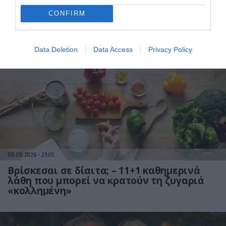
ποτέ; – Η επιστήμη δίνει την
απάντηση
CONFIRM
Πώς πρέπει να αποθηκεύεται
Data Deletion
Data Access
Privacy Policy
08.08.2026
21:05
Βρίσκεσαι σε δίαιτα; – 11+1 καθημερινά
λάθη που μπορεί να κρατούν τη ζυγαριά
«κολλημένη»