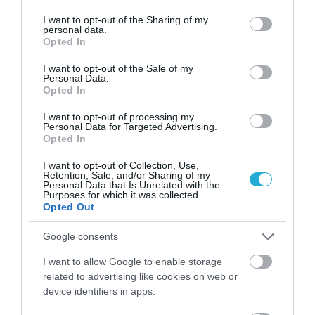
services and may gather and store information including but
not limited to your visit or usage behaviour. You may click to
I want to opt-out of the Sharing of my
ΠΕΡΙΣΣΟΤΕΡΑ
personal data.
grant or deny consent to Google and its third-party tags to
Opted In
use your data for below specified purposes in below Google
consent section.
I want to opt-out of the Sale of my
Personal Data.
Opted In
I want to opt-out of processing my
Personal Data for Targeted Advertising.
Opted In
I want to opt-out of Collection, Use,
Retention, Sale, and/or Sharing of my
Personal Data that Is Unrelated with the
Purposes for which it was collected.
Opted Out
Google consents
I want to allow Google to enable storage
09.08.2026
18:34
related to advertising like cookies on web or
Άννα Κορακάκη: Η συγκινητική
device identifiers in apps.
ανάρτηση από την Ελληνίδα