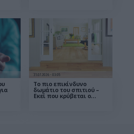
Μ.Χατζηγιάννης: Tα
συμπτώματα που
οδηγούν στην επέμβαση
31.07.2026
03:05
ου
Το πιο επικίνδυνο
για
δωμάτιο του σπιτιού –
Εκεί που κρύβεται ο
μεγαλύτερος κίνδυνος