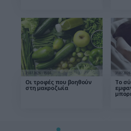
περισσότερη ενέργεια
επηρ
από το πρωί
απόλ
κατα
31.07.2026
15:06
31.07.202
Οι τροφές που βοηθούν
Το σ
στη μακροζωία
εμφαν
μπορε
για 