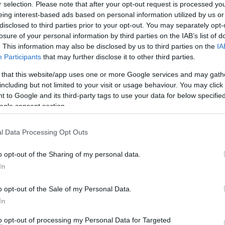
r selection. Please note that after your opt-out request is processed y
δια ώρα άλλοι ασθενείς αναμένουν στους διαδρόμο
eing interest-based ads based on personal information utilized by us or
 συνοδοί και συγγενείς ασθενών εκτελούν χρέη
disclosed to third parties prior to your opt-out. You may separately opt-
 στην οποία έχει περιέλθει ο “Ευαγγελισμός”, το
losure of your personal information by third parties on the IAB’s list of
. This information may also be disclosed by us to third parties on the
IA
, με τους 500.000 εξωτερικούς ασθενείς και 52.0
Participants
that may further disclose it to other third parties.
εξοδικά χθες σε συνέντευξη Τύπου ο πρόεδρος το
 that this website/app uses one or more Google services and may gath
ς Ηλίας Σιώρας, ο οποίος ανέφερε μεταξύ άλλων
including but not limited to your visit or usage behaviour. You may click 
ές οργανικές θέσεις προσωπικού όλων των
 to Google and its third-party tags to use your data for below specifi
 του νοσοκομείου στελεχώνονται με αριθμό γιατρώ
ogle consent section.
κάτω από τα όρια ασφαλείας τα οποία έχει ορίσει 
l Data Processing Opt Outs
παρασάγγας κάτω από τα διεθνή όρια ασφαλείας!
 τόνισαν πως οι ασθενείς οι οποίοι προσέρχονται
o opt-out of the Sharing of my personal data.
In
ρέπειας και της εξόντωσης καθώς τόσο το ΕΣΥ όσο
ιών Υγείας τελούν υπό “κατάρρευση”, τη στιγμή
o opt-out of the Sale of my Personal Data.
ασφάλιστοι συνάνθρωποί μας συνιστούν πλέον μία
In
αδυνατούν να προσέλθουν στο δημόσιο σύστημα
to opt-out of processing my Personal Data for Targeted