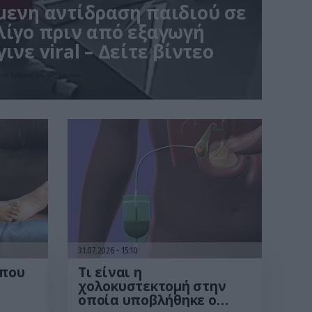
μενη αντίδραση παιδιού σε
λίγο πριν από εξαγωγή
ινε viral – Δείτε βίντεο
ους δρόμους του νοσοκομείου
31.07.2026
15:10
 που
Τι είναι η
χολοκυστεκτομή στην
οποία υποβλήθηκε ο