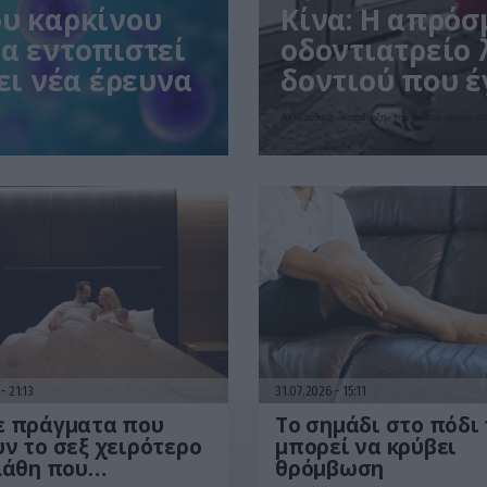
ου καρκίνου
Κίνα: Η απρόσ
α εντοπιστεί
οδοντιατρείο 
ει νέα έρευνα
δοντιού που έγ
Ακολούθησε «καταδίωξη» του μικρού «φυγά» στ
6
21:13
31.07.2026
15:11
ε πράγματα που
Το σημάδι στο πόδι
ν το σεξ χειρότερο
μπορεί να κρύβει
λάθη που
θρόμβωση