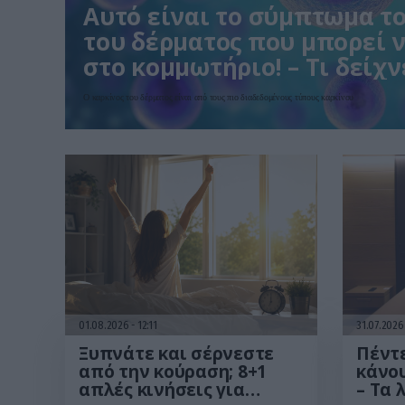
Αυτό είναι το σύμπτωμα τ
του δέρματος που μπορεί ν
στο κομμωτήριο! – Τι δείχν
Ο καρκίνος του δέρματος είναι από τους πιο διαδεδομένους τύπους καρκίνου
01.08.2026
12:11
31.07.202
Ξυπνάτε και σέρνεστε
Πέντ
από την κούραση; 8+1
κάνου
απλές κινήσεις για
– Τα 