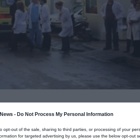
ή εφημερία του νοσοκομείου της Αθήνας
 περιστατικών κυριολεκτικά να κατακλύζεται από
News -
Do Not Process My Personal Information
to opt-out of the sale, sharing to third parties, or processing of your per
ίοι χρειάζονται τις υγειονομικές υπηρεσίες
formation for targeted advertising by us, please use the below opt-out s