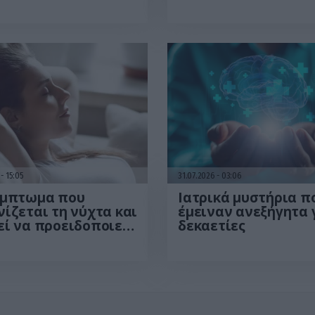
εάζουν την
αυση χωρίς να το
λαβαίνουμε
6
15:05
31.07.2026
03:06
ύμπτωμα που
Ιατρικά μυστήρια π
ίζεται τη νύχτα και
έμειναν ανεξήγητα 
ί να προειδοποιεί
δεκαετίες
καρδιοπάθεια