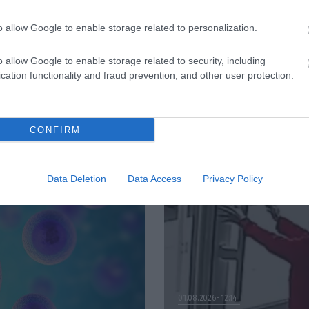
ΦΑΡΜΑΚΑ
3
τρόφιμο που
Ανατροπή δεδομέ
o allow Google to enable storage related to personalization.
ακίζει «αθόρυβα» τα
στα εμβόλια mRNA
ά σε κάθε ηλικία…
εμβολιασμένοι
 είναι το γάλα!
πεθαίνουν πλέον 
o allow Google to enable storage related to security, including
ΗΠΑ από COVID-19
cation functionality and fraud prevention, and other user protection.
CONFIRM
Data Deletion
Data Access
Privacy Policy
01.08.2026
12:14