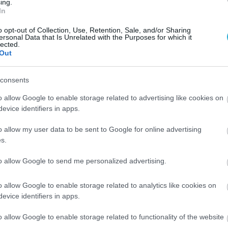
ληθυσμού της χώρας βαίνει δραματικά μειούμενη, 
ing.
In
σει την ανάπτυξη επιδημιών τις οποίες θα είναι
o opt-out of Collection, Use, Retention, Sale, and/or Sharing
ersonal Data that Is Unrelated with the Purposes for which it
lected.
Out
consents
o allow Google to enable storage related to advertising like cookies on
evice identifiers in apps.
o allow my user data to be sent to Google for online advertising
s.
to allow Google to send me personalized advertising.
o allow Google to enable storage related to analytics like cookies on
evice identifiers in apps.
o allow Google to enable storage related to functionality of the website