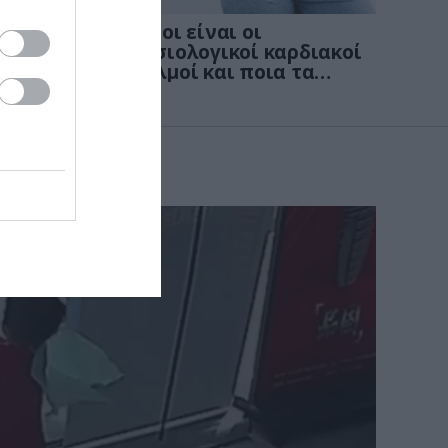
KΑΡΔΙΑ
4
νων
Ποιοι είναι οι
: Οι
φυσιολογικοί καρδιακοί
παλμοί και ποια τα
στις
επικίνδυνα όρια – Πότε
πρέπει να ανησυχήσετε