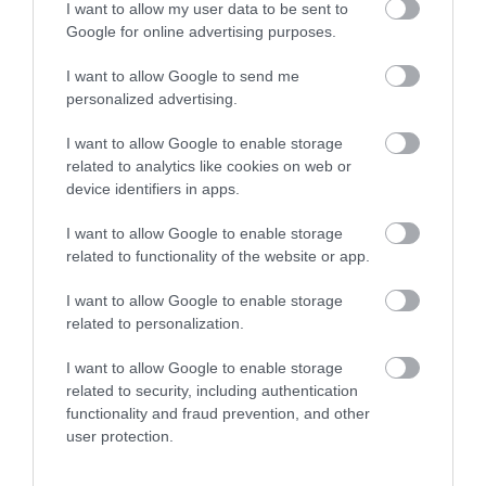
τηγάνι μέχρι την ποσότητα λαδιού
I want to allow my user data to be sent to
Google for online advertising purposes.
I want to allow Google to send me
personalized advertising.
I want to allow Google to enable storage
related to analytics like cookies on web or
device identifiers in apps.
I want to allow Google to enable storage
related to functionality of the website or app.
I want to allow Google to enable storage
related to personalization.
I want to allow Google to enable storage
07.08.2026
06:06
related to security, including authentication
functionality and fraud prevention, and other
Δείτε ποια είναι τα συμπτώματα
user protection.
ενός «μίνι εγκεφαλικού»
επεισοδίου