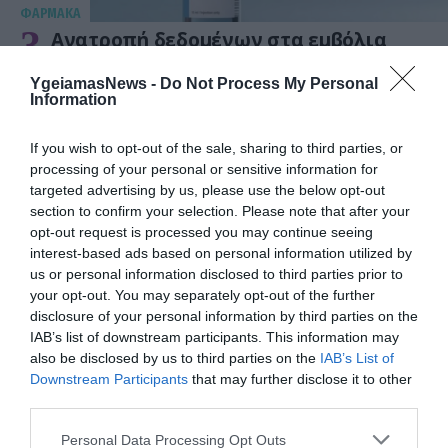
ΦΑΡΜΑΚΑ
3
Ανατροπή δεδομένων στα εμβόλια
mRNA: Οι εμβολιασμένοι πεθαίνουν
πλέον στις ΗΠΑ από COVID-19
YgeiamasNews -
Do Not Process My Personal
Information
If you wish to opt-out of the sale, sharing to third parties, or
processing of your personal or sensitive information for
targeted advertising by us, please use the below opt-out
section to confirm your selection. Please note that after your
opt-out request is processed you may continue seeing
interest-based ads based on personal information utilized by
us or personal information disclosed to third parties prior to
your opt-out. You may separately opt-out of the further
KΑΡΔΙΑ
disclosure of your personal information by third parties on the
4
Ποιοι είναι οι φυσιολογικοί καρδιακοί
IAB’s list of downstream participants. This information may
παλμοί και ποια τα επικίνδυνα όρια –
also be disclosed by us to third parties on the
IAB’s List of
Πότε πρέπει να ανησυχήσετε
Downstream Participants
that may further disclose it to other
third parties.
Please note that this website/app uses one or more Google
ΠΕΡΙΣΣΟΤΕΡΑ
Personal Data Processing Opt Outs