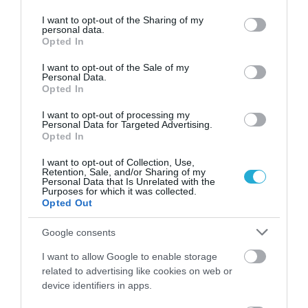
services and may gather and store information including but
not limited to your visit or usage behaviour. You may click to
I want to opt-out of the Sharing of my
personal data.
grant or deny consent to Google and its third-party tags to
Opted In
use your data for below specified purposes in below Google
consent section.
I want to opt-out of the Sale of my
Personal Data.
Opted In
I want to opt-out of processing my
Personal Data for Targeted Advertising.
Opted In
I want to opt-out of Collection, Use,
Retention, Sale, and/or Sharing of my
Personal Data that Is Unrelated with the
Purposes for which it was collected.
Opted Out
07.08.2026
12:09
Google consents
Τηγανητά αυγά χωρίς πολλές
I want to allow Google to enable storage
θερμίδες: Τα λάθη που αυξάνουν το
related to advertising like cookies on web or
λάδι και οι λύσεις
device identifiers in apps.
Το αγαπημένο πρωινό μπορεί να γίνει πιο ελαφρύ με μικρές αλλαγές στον τρόπο μαγειρέματος, από το