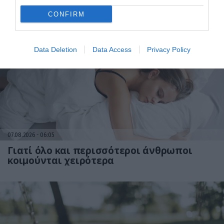
Τι πρέπει να κάνετε αμέσως
CONFIRM
Data Deletion
Data Access
Privacy Policy
07.08.2026
06:05
Γιατί όλο και περισσότεροι άνθρωποι
κοιμούνται χειρότερα