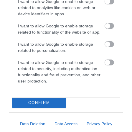
I want to allow Google to enable storage
(11,9%) και των λιπασμάτων (10,7%).
related to analytics like cookies on web or
device identifiers in apps.
Η εξαιρετικά μεγάλη αύξηση της δαπάνης για
I want to allow Google to enable storage
ενέργεια, που αντιπροσωπεύει το 25% και
related to functionality of the website or app.
πλέον του συνολικού κόστους των εισροών
I want to allow Google to enable storage
στον αγροτικό τομέα, συνδέεται και με τη
related to personalization.
σημαντική αύξηση του αγροτικού τιμολογίου
I want to allow Google to enable storage
της ΔΕΗ κατά 6% το 2011, ενώ και νέα αύξηση,
related to security, including authentication
κατά 9%, επιβλήθηκε το 2012.
functionality and fraud prevention, and other
user protection.
Από την άλλη πλευρά, σημαντική κάμψη
καταγράφεται στο πρώτο 10μηνο του 2011
CONFIRM
στις τιμές παραγωγού, ιδιαίτερα έντονη στα
κηπευτικά – με μεγάλη μείωση του δείκτη
εκροών τον Οκτώβριο του 2011 στη νωπή
Data Deletion
Data Access
Privacy Policy
τομάτα (-33,9%) και σε ορισμένα άλλα είδη, με