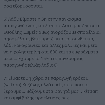
όσα εξορύσσονται.
6) Λάδι: Είμαστε η 3η στην παγκόσμια
παραγωγή ελιάς και λαδιού. Αυτο μας έδωσε ο
Θεούλης…..εμείς όμως αγοράζουμε σπορέλαια,
σησαμέλαια, βούτυρα-ζωικά και συνθετικά,
λάδι κοκοφοίνικα και άλλες μαλ…ίες και μετα
να η χοληστερίνη στα 800 και τα εμφράγματα
σερί…. Έχουμε το 15% της παγκόσμιας
παραγωγής (ελιάς-λαδιού).
7) Είμαστε 3η χώρα σε παραγωγή κρόκου.
(saffron) Κοζάνης αλλά εμείς ούτε που το
ξέρουμε…. Βάζουμε στα φαγητά μας… κέτσαπ
και αμφίβολης προέλευσης σως….