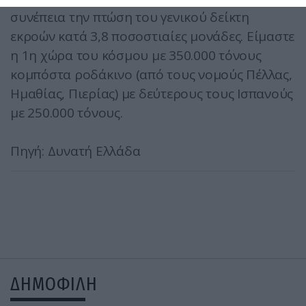
συνέπεια την πτώση του γενικού δείκτη
εκροών κατά 3,8 ποσοστιαίες μονάδες. Είμαστε
η 1η χώρα του κόσμου με 350.000 τόνους
κομπόστα ροδάκινο (από τους νομούς Πέλλας,
Ημαθίας, Πιερίας) με δεύτερους τους Ισπανούς
με 250.000 τόνους.
Πηγή: Δυνατή Ελλάδα
ΔΗΜΟΦΙΛΗ