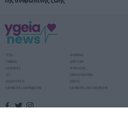
της ανθρώπινης ζωής
ΥΓΕΙΑ
ΦΑΡΜΑΚΑ
ΓΥΝΑΙΚΑ
ΔΙΑΤΡΟΦΗ
ΑΣΘΕΝΕΙΕΣ
ΨΥΧΟΛΟΓΙΑ
ΣΕΞ
ΟΜΟΙΟΠΑΘΗΤΙΚΗ
HEALTHY PETS
VIDEOS
ΕΦΗΜΕΡΙΕΣ ΦΑΡΜΑΚΕΙΩΝ
ΕΦΗΜΕΡΙΕΣ ΝΟΣΟΚΟΜΕΙΩΝ
COPYRIGHT 2020 | YGEIAMASNEWS.GR
ΟΡΟΙ ΧΡΗΣΗΣ