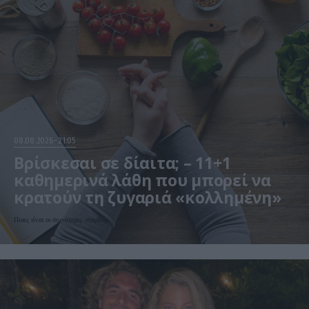
08.08.2026
21:05
Βρίσκεσαι σε δίαιτα; – 11+1
καθημερινά λάθη που μπορεί να
κρατούν τη ζυγαριά «κολλημένη»
Ποιες είναι οι συχνότερες «παγίδες»