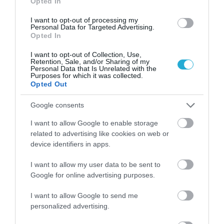
Opted In
εξαετίας 2006-2011 το αγροτικό εισόδημα
I want to opt-out of processing my
στην Ελλάδα, όπως εκτιμάται από τη Eurostat,
Personal Data for Targeted Advertising.
Opted In
μειώθηκε κατά 22,6 ποσοστιαίες μονάδες, ενώ
στο ίδιο διάστημα, συγκριτικά, το αγροτικό
I want to opt-out of Collection, Use,
Retention, Sale, and/or Sharing of my
εισόδημα στην ΕΕ-27 αυξήθηκε κατά 19% και
Personal Data that Is Unrelated with the
Purposes for which it was collected.
στις χώρες της ευρωζώνης κατά 5% περίπου.
Opted Out
Google consents
Κρίσιμη παράμετρος της πτώσης του
αγροτικού εισοδήματος παραμένει η
I want to allow Google to enable storage
related to advertising like cookies on web or
σημαντική αύξηση του κόστους παραγωγής, με
device identifiers in apps.
το μέσο γενικό δείκτη εισροών, σύμφωνα με τα
στοιχεία της στατιστικής υπηρεσίας, να
I want to allow my user data to be sent to
Google for online advertising purposes.
καταγράφει νέα σημαντική αύξηση, της τάξεως
των 7,5 ποσοστιαίων μονάδων, προερχόμενη
I want to allow Google to send me
personalized advertising.
κυρίως από τη σημαντική αύξηση στους
δείκτες της ενέργειας (17,1%), των ζωοτροφών