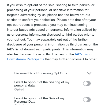
γεωργικές επιχειρήσεις, με βάση τη μεταβολή
If you wish to opt-out of the sale, sharing to third parties, or
processing of your personal or sensitive information for
του υπολοίπου των δανείων (2009: 3,962 δισ.,
targeted advertising by us, please use the below opt-out
Οκτώβριος 2011: 2,018 δισ. Euro) καταγράφει
section to confirm your selection. Please note that after your
πτώση της τάξεως του 49% και πλέον. Στην
opt-out request is processed you may continue seeing
interest-based ads based on personal information utilized by
τρέχουσα χρονική περίοδο, σύμφωνα με
us or personal information disclosed to third parties prior to
μελέτη της ΠΑΣΕΓΕΣ, η δυνατότητα τραπεζικής
your opt-out. You may separately opt-out of the further
χρηματοδότησης των αγροτών και των
disclosure of your personal information by third parties on the
IAB’s list of downstream participants. This information may
επιχειρήσεών τους είναι μηδενική.
also be disclosed by us to third parties on the
IAB’s List of
Downstream Participants
that may further disclose it to other
Εξέλιξη αγροτικού εισοδήματος
third parties.
Please note that this website/app uses one or more Google
Personal Data Processing Opt Outs
Σε φθίνουσα πορεία βρίσκεται το αγροτικό
services and may gather and store information including but
not limited to your visit or usage behaviour. You may click to
I want to opt-out of the Sharing of my
εισόδημα στη χώρα μας από το 2008 και με
personal data.
grant or deny consent to Google and its third-party tags to
Opted In
μια εξαίρεση το 2009, οπότε και καταγράφηκε
use your data for below specified purposes in below Google
μικρή άνοδος 2,1%, το 2010 διολίσθησε κατά
consent section.
I want to opt-out of the Sale of my
Personal Data.
9,3% και το 2011 κατά 5,3%. Στο διάστημα της