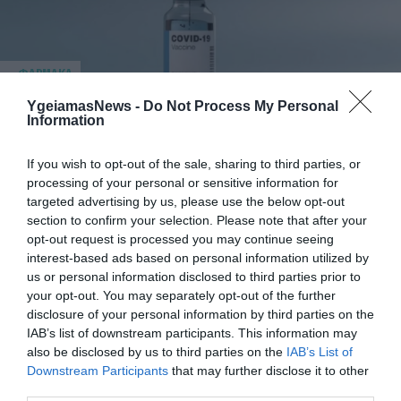
ΦΑΡΜΑΚΑ
3
Ανατροπή δεδομένων στα εμβόλια
YgeiamasNews -
Do Not Process My Personal
mRNA: Οι εμβολιασμένοι πεθαίνουν
Information
πλέον στις ΗΠΑ από COVID-19
If you wish to opt-out of the sale, sharing to third parties, or
processing of your personal or sensitive information for
targeted advertising by us, please use the below opt-out
section to confirm your selection. Please note that after your
opt-out request is processed you may continue seeing
interest-based ads based on personal information utilized by
us or personal information disclosed to third parties prior to
your opt-out. You may separately opt-out of the further
disclosure of your personal information by third parties on the
KΑΡΔΙΑ
IAB’s list of downstream participants. This information may
4
also be disclosed by us to third parties on the
IAB’s List of
Ποιοι είναι οι φυσιολογικοί καρδιακοί
Downstream Participants
that may further disclose it to other
παλμοί και ποια τα επικίνδυνα όρια –
Πότε πρέπει να ανησυχήσετε
third parties.