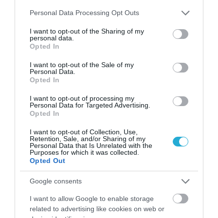
Please note that this website/app uses one or more Google
Personal Data Processing Opt Outs
services and may gather and store information including but
ΠΕΡΙΣΣΟΤΕΡΑ
not limited to your visit or usage behaviour. You may click to
I want to opt-out of the Sharing of my
personal data.
grant or deny consent to Google and its third-party tags to
Opted In
use your data for below specified purposes in below Google
consent section.
I want to opt-out of the Sale of my
Personal Data.
Opted In
I want to opt-out of processing my
Personal Data for Targeted Advertising.
Opted In
I want to opt-out of Collection, Use,
Retention, Sale, and/or Sharing of my
Personal Data that Is Unrelated with the
Purposes for which it was collected.
Opted Out
Google consents
07.08.2026
06:06
I want to allow Google to enable storage
Δείτε ποια είναι τα συμπτώματα
related to advertising like cookies on web or