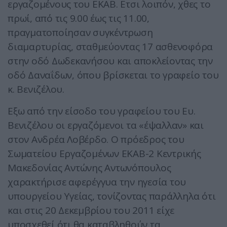
εργαζομένους του ΕΚΑΒ. Ετσι λοιπόν, χθες το
πρωί, από τις 9.00 έως τις 11.00,
πραγματοποίησαν συγκέντρωση
διαμαρτυρίας, σταθμεύοντας 17 ασθενοφόρα
στην οδό Δωδεκανήσου και αποκλείοντας την
οδό Δαναΐδων, όπου βρίσκεται το γραφείο του
κ. Βενιζέλου.
Εξω από την είσοδο του γραφείου του Ευ.
Βενιζέλου οι εργαζόμενοι τα «έψαλλαν» και
στον Ανδρέα Λοβέρδο. Ο πρόεδρος του
Σωματείου Εργαζομένων ΕΚΑΒ-2 Κεντρικής
Μακεδονίας Αντώνης Αντωνόπουλος
χαρακτήρισε αφερέγγυα την ηγεσία του
υπουργείου Υγείας, τονίζοντας παράλληλα ότι
και στις 20 Δεκεμβρίου του 2011 είχε
υποσχεθεί ότι θα καταβληθούν τα