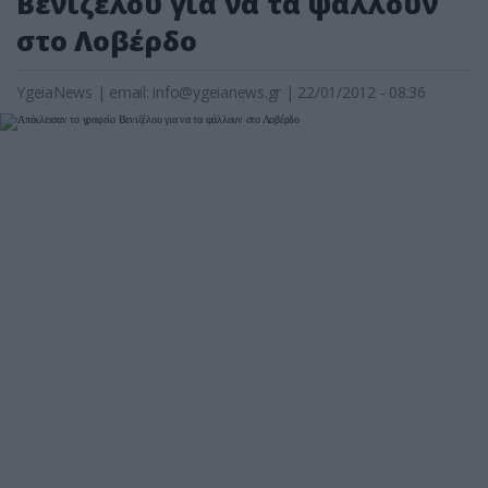
Βενιζέλου για να τα ψάλλουν
στο Λοβέρδο
YgeiaNews
|
email:
info@ygeianews.gr
| 22/01/2012 - 08:36