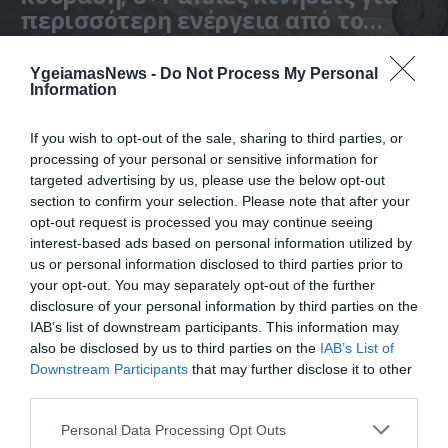
περισσότερη ενέργεια από το
πρωί
Αν το ξυπνητήρι μοιάζει με τον μεγαλύτερο εχθρό σας, ίσως φταίνε μικρές καθημερινές συνήθειες που
μπορείτε εύκολα να αλλάξετε
YgeiamasNews -
Do Not Process My Personal
Information
If you wish to opt-out of the sale, sharing to third parties, or
processing of your personal or sensitive information for
targeted advertising by us, please use the below opt-out
section to confirm your selection. Please note that after your
opt-out request is processed you may continue seeing
interest-based ads based on personal information utilized by
us or personal information disclosed to third parties prior to
your opt-out. You may separately opt-out of the further
disclosure of your personal information by third parties on the
31.07.2026
15:11
IAB’s list of downstream participants. This information may
Το σημάδι στο πόδι που μπορεί να κρύβει
also be disclosed by us to third parties on the
IAB’s List of
θρόμβωση
Downstream Participants
that may further disclose it to other
third parties.
Please note that this website/app uses one or more Google
Personal Data Processing Opt Outs
services and may gather and store information including but