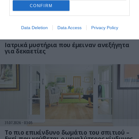
CONFIRM
Data Deletion
Data Access
Privacy Policy
31.07.2026
03:06
Ιατρικά μυστήρια που έμειναν ανεξήγητα
για δεκαετίες
31.07.2026
03:05
Το πιο επικίνδυνο δωμάτιο του σπιτιού –
Εκεί που κρύβεται ο μεγαλύτερος κίνδυνος