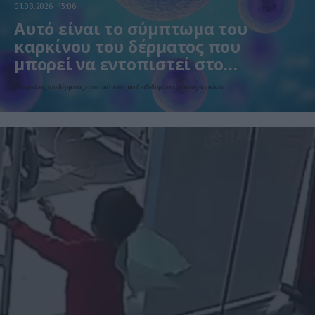
01.08.2026
15:06
Αυτό είναι το σύμπτωμα του
καρκίνου του δέρματος που
μπορεί να εντοπιστεί στο
κομμωτήριο! – Τι δείχνει νέα
Ο καρκίνος του δέρματος είναι από τους πιο διαδεδομένους τύπους καρκίνου
έρευνα