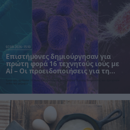
07.08.2026
15:10
Επιστήμονες δημιούργησαν για
πρώτη φορά 16 τεχνητούς ιούς με
AI – Οι προειδοποιήσεις για τη
βιοασφάλεια
Ερευνητές σχεδίασαν 16 νέους βακτηριοφάγους με τη βοήθεια Τεχνητής Νοημοσύνης που εξοντώνουν
ανθεκτικά μικρόβια