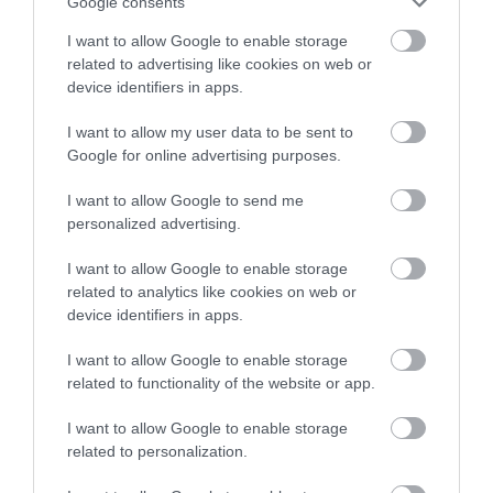
Αυτό είναι το σύμπτωμα του καρκίνου του
Google consents
δέρματος που μπορεί να εντοπιστεί στο
I want to allow Google to enable storage
κομμωτήριο! – Τι δείχνει νέα έρευνα
related to advertising like cookies on web or
device identifiers in apps.
I want to allow my user data to be sent to
Google for online advertising purposes.
I want to allow Google to send me
personalized advertising.
I want to allow Google to enable storage
related to analytics like cookies on web or
01.08.2026
12:11
device identifiers in apps.
Ξυπνάτε και σέρνεστε από την κούραση;
8+1 απλές κινήσεις για περισσότερη
I want to allow Google to enable storage
ενέργεια από το πρωί
related to functionality of the website or app.
I want to allow Google to enable storage
related to personalization.