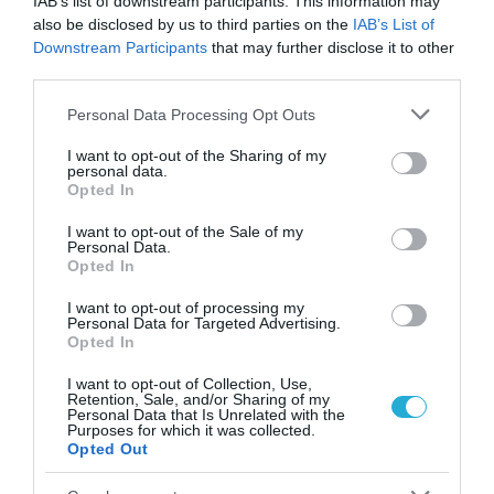
IAB’s list of downstream participants. This information may
also be disclosed by us to third parties on the
IAB’s List of
Downstream Participants
that may further disclose it to other
third parties.
Please note that this website/app uses one or more Google
Personal Data Processing Opt Outs
services and may gather and store information including but
06.08.2026
09:04
not limited to your visit or usage behaviour. You may click to
I want to opt-out of the Sharing of my
Δεν ήταν μόνο ηθικοί λόγοι: Γιατί
personal data.
grant or deny consent to Google and its third-party tags to
εξαφανίστηκε ο κανιβαλισμός από τις
Opted In
use your data for below specified purposes in below Google
ανθρώπινες κοινωνίες – Τι δείχνει νέα
consent section.
έρευνα
I want to opt-out of the Sale of my
Personal Data.
Opted In
I want to opt-out of processing my
Personal Data for Targeted Advertising.
Opted In
I want to opt-out of Collection, Use,
Retention, Sale, and/or Sharing of my
Personal Data that Is Unrelated with the
Purposes for which it was collected.
Opted Out
01.08.2026
15:06