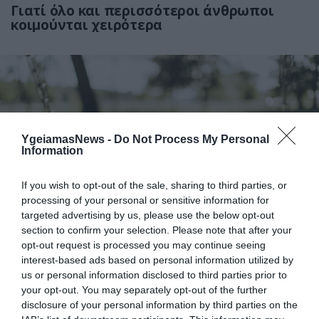
Γιατί όλο και περισσότεροι άνθρωποι
κοιμούνται χειρότερα
YgeiamasNews -
Do Not Process My Personal
Information
If you wish to opt-out of the sale, sharing to third parties, or
06.08.2026
21:06
processing of your personal or sensitive information for
Μπορούμε να ζήσουμε 194 χρόνια; – Ρώσοι
targeted advertising by us, please use the below opt-out
επιστήμονες εξετάζουν τα θεωρητικά όρια
section to confirm your selection. Please note that after your
της ανθρώπινης ζωής
opt-out request is processed you may continue seeing
interest-based ads based on personal information utilized by
us or personal information disclosed to third parties prior to
your opt-out. You may separately opt-out of the further
disclosure of your personal information by third parties on the