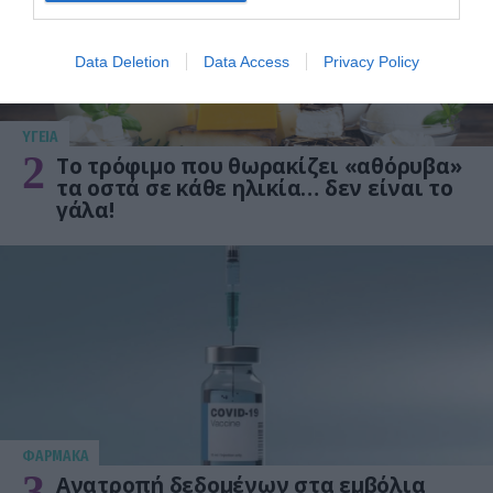
Data Deletion
Data Access
Privacy Policy
ΥΓΕΙΑ
2
Το τρόφιμο που θωρακίζει «αθόρυβα»
τα οστά σε κάθε ηλικία… δεν είναι το
γάλα!
ΦΑΡΜΑΚΑ
3
Ανατροπή δεδομένων στα εμβόλια