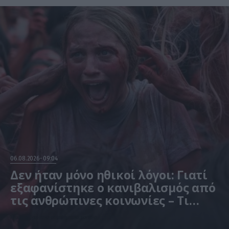
06.08.2026
09:04
Δεν ήταν μόνο ηθικοί λόγοι: Γιατί
εξαφανίστηκε ο κανιβαλισμός από
τις ανθρώπινες κοινωνίες – Τι
δείχνει νέα έρευνα
Η μελέτη βασίστηκε σε μαθηματικά μοντέλα