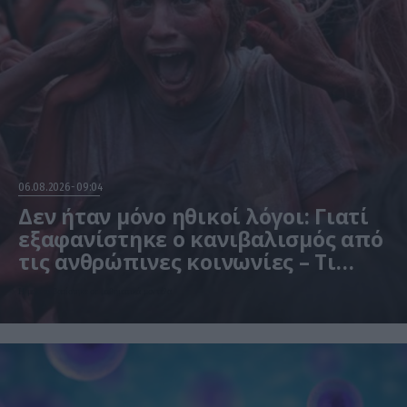
06.08.2026
09:04
Δεν ήταν μόνο ηθικοί λόγοι: Γιατί
εξαφανίστηκε ο κανιβαλισμός από
τις ανθρώπινες κοινωνίες – Τι
δείχνει νέα έρευνα
Η μελέτη βασίστηκε σε μαθηματικά μοντέλα