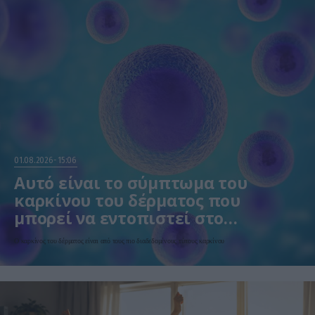
01.08.2026
15:06
Αυτό είναι το σύμπτωμα του
καρκίνου του δέρματος που
μπορεί να εντοπιστεί στο
κομμωτήριο! – Τι δείχνει νέα
Ο καρκίνος του δέρματος είναι από τους πιο διαδεδομένους τύπους καρκίνου
έρευνα