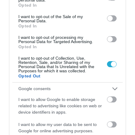
grant or deny consent to Google and its third-party tags to
Opted In
use your data for below specified purposes in below Google
consent section.
I want to opt-out of the Sale of my
Personal Data.
31.07.2026
03:05
Opted In
Το πιο επικίνδυνο δωμάτιο του σπιτιού –
I want to opt-out of processing my
Εκεί που κρύβεται ο μεγαλύτερος κίνδυνος
Personal Data for Targeted Advertising.
Opted In
I want to opt-out of Collection, Use,
Retention, Sale, and/or Sharing of my
Personal Data that Is Unrelated with the
Purposes for which it was collected.
Opted Out
Google consents
I want to allow Google to enable storage
related to advertising like cookies on web or
30.07.2026
15:11
device identifiers in apps.
Νιώθετε συνεχώς κουρασμένοι; – Η
εξάντληση που μπορεί να κρύβει ένα
I want to allow my user data to be sent to
αυτοάνοσο νόσημα
Google for online advertising purposes.