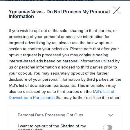
καρδιοπάθεια
YgeiamasNews -
Do Not Process My Personal
Information
If you wish to opt-out of the sale, sharing to third parties, or
processing of your personal or sensitive information for
targeted advertising by us, please use the below opt-out
section to confirm your selection. Please note that after your
opt-out request is processed you may continue seeing
interest-based ads based on personal information utilized by
us or personal information disclosed to third parties prior to
31.07.2026
03:06
your opt-out. You may separately opt-out of the further
disclosure of your personal information by third parties on the
Ιατρικά μυστήρια που έμειναν ανεξήγητα
για δεκαετίες
IAB’s list of downstream participants. This information may
also be disclosed by us to third parties on the
IAB’s List of
Downstream Participants
that may further disclose it to other
third parties.
Please note that this website/app uses one or more Google
Personal Data Processing Opt Outs
services and may gather and store information including but
not limited to your visit or usage behaviour. You may click to
I want to opt-out of the Sharing of my
personal data.