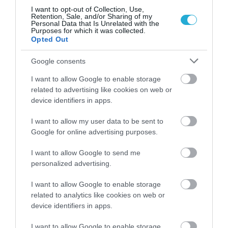
I want to opt-out of Collection, Use,
Retention, Sale, and/or Sharing of my
Personal Data that Is Unrelated with the
Purposes for which it was collected.
Opted Out
Google consents
I want to allow Google to enable storage
related to advertising like cookies on web or
31.07.2026
15:11
device identifiers in apps.
Το σημάδι στο πόδι που μπορεί να κρύβει
θρόμβωση
I want to allow my user data to be sent to
Google for online advertising purposes.
I want to allow Google to send me
personalized advertising.
I want to allow Google to enable storage
related to analytics like cookies on web or
device identifiers in apps.
I want to allow Google to enable storage