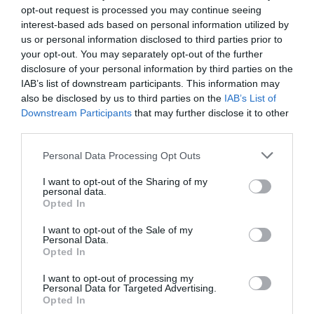
opt-out request is processed you may continue seeing
01.08.2026
15:06
interest-based ads based on personal information utilized by
Αυτό είναι το σύμπτωμα του καρκίνου του
us or personal information disclosed to third parties prior to
δέρματος που μπορεί να εντοπιστεί στο
your opt-out. You may separately opt-out of the further
κομμωτήριο! – Τι δείχνει νέα έρευνα
disclosure of your personal information by third parties on the
IAB’s list of downstream participants. This information may
also be disclosed by us to third parties on the
IAB’s List of
Downstream Participants
that may further disclose it to other
third parties.
Please note that this website/app uses one or more Google
Personal Data Processing Opt Outs
services and may gather and store information including but
not limited to your visit or usage behaviour. You may click to
I want to opt-out of the Sharing of my
personal data.
grant or deny consent to Google and its third-party tags to
Opted In
use your data for below specified purposes in below Google
consent section.
01.08.2026
12:11
I want to opt-out of the Sale of my
Personal Data.
Ξυπνάτε και σέρνεστε από την κούραση;
Opted In
8+1 απλές κινήσεις για περισσότερη
ενέργεια από το πρωί
I want to opt-out of processing my
Personal Data for Targeted Advertising.
Opted In