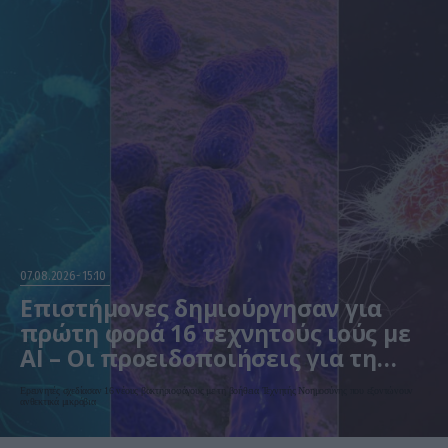
07.08.2026
15:10
Επιστήμονες δημιούργησαν για
πρώτη φορά 16 τεχνητούς ιούς με
AI – Οι προειδοποιήσεις για τη
βιοασφάλεια
Ερευνητές σχεδίασαν 16 νέους βακτηριοφάγους με τη βοήθεια Τεχνητής Νοημοσύνης που εξοντώνουν
ανθεκτικά μικρόβια