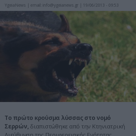
YgeiaNews
|
email:
info@ygeianews.gr
| 19/06/2013 - 09:53
Το πρώτο κρούσμα λύσσας στο νομό
Σερρών,
διαπιστώθηκε από την Κτηνιατρική
Διεύθυνση της Περιφερειακής Ενότητας