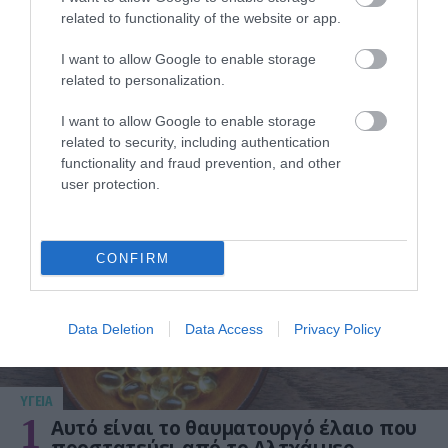
31.07.2026
15:10
related to functionality of the website or app.
Τι είναι η χολοκυστεκτομή στην οποία
I want to allow Google to enable storage
υποβλήθηκε ο Μ.Χατζηγιάννης: Tα
related to personalization.
συμπτώματα που οδηγούν στην επέμβαση
I want to allow Google to enable storage
related to security, including authentication
functionality and fraud prevention, and other
ΔΗΜΟΦΙΛΗ
user protection.
CONFIRM
Data Deletion
Data Access
Privacy Policy
ΥΓΕΙΑ
1
Αυτό είναι το θαυματουργό έλαιο που