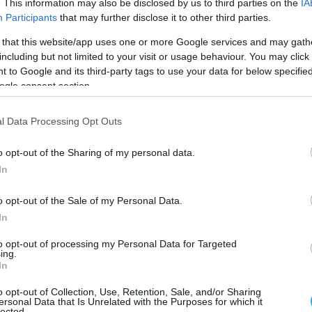
. This information may also be disclosed by us to third parties on the
IA
, ιδιαίτερα στη, μείωση του κινδύνου ορισμένων
Participants
that may further disclose it to other third parties.
τού και του παχέος εντέρου.
 that this website/app uses one or more Google services and may gath
 καλή πηγή βιταμίνης C και αντιοξειδωτικών, όπω
including but not limited to your visit or usage behaviour. You may click 
 to Google and its third-party tags to use your data for below specifi
ρίζουν την υγεία των ματιών και μπορεί να μειώσο
ogle consent section.
 ωχράς κηλίδας, που σχετίζεται με την ηλικία.
αφυλιών σε φυτικές ίνες συμβάλλει στην προώθησ
l Data Processing Opt Outs
ων του εντέρου, μειώνοντας τον κίνδυνο
o opt-out of the Sharing of my personal data.
λημάτων.
In
στα σταφύλια μπορούν να προστατεύσουν το δέρμ
o opt-out of the Sale of my Personal Data.
εριώδεις ακτίνες (UV) και την ατμοσφαιρική
In
 γήρανσης και προάγοντας μια υγιή επιδερμίδα.
to opt-out of processing my Personal Data for Targeted
ing.
In
 και γεμάτα με απαραίτητα θρεπτικά συστατικά, π
o opt-out of Collection, Use, Retention, Sale, and/or Sharing
ersonal Data that Is Unrelated with the Purposes for which it
lected.