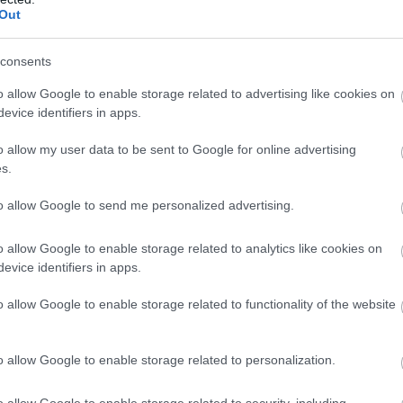
 μια λεπτομερής ματιά στο διατροφικό τους προφίλ
Out
υ 150 γραμμάρια) περιέχει περίπου 104 θερμίδες.
, που μπορεί να συμπεριληφθεί εύκολα στις
consents
o allow Google to enable storage related to advertising like cookies on
evice identifiers in apps.
αρέχει περίπου 27 γραμμάρια υδατανθράκων,
η και φρουκτόζη.
o allow my user data to be sent to Google for online advertising
s.
ρίπου 1,4 γραμμάρια διαιτητικών ινών ανά
to allow Google to send me personalized advertising.
ι στη διατήρηση ενός υγιούς εντέρου.
o allow Google to enable storage related to analytics like cookies on
ι πλούσια σε βιταμίνες C και K, παρέχοντας το 2
evice identifiers in apps.
ρόσληψης ανά φλιτζάνι, αντίστοιχα. Περιέχουν
, καλίου και μαγγανίου.
o allow Google to enable storage related to functionality of the website
ή περιεκτικότητα σε αντιοξειδωτικά, όπως
o allow Google to enable storage related to personalization.
ρόλη, τα οποία είναι ευεργετικά για την
ικό στρες και τις φλεγμονές.
o allow Google to enable storage related to security, including