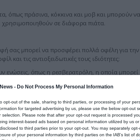
α, όπως πράσινα, κόκκινα και μοβ και μπορούν ν
 χρησιμοποιηθούν σε διάφορα πιάτα.
ή σας μπορεί να προσφέρει πολλά οφέλη για την
ίλ και τις αντιοξειδωτικές τους ιδιότητες:
ν ενώσεις, όπως η ρεσβερατρόλη, η οποία μπορεί
νοντας τη φλεγμονή και την αρτηριακή πίεση. Οι
News -
Do Not Process My Personal Information
ποστηρίζουν, επίσης, την καρδιαγγειακή λειτουργία
ειδωτικά στα σταφύλια, συμπεριλαμβανομένων τ
to opt-out of the sale, sharing to third parties, or processing of your per
formation for targeted advertising by us, please use the below opt-out s
 βοηθούν στην καταπολέμηση της φλεγμονής, η
r selection. Please note that after your opt-out request is processed y
ως η αρθρίτιδα και οι καρδιακές παθήσεις.
eing interest-based ads based on personal information utilized by us or
disclosed to third parties prior to your opt-out. You may separately opt-
ες υποδεικνύουν ότι οι πολυφαινόλες στα σταφύλ
losure of your personal information by third parties on the IAB’s list of