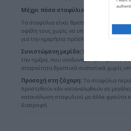
authenti
Μέχρι πόσα σταφύλια να τρώτε την η
Τα σταφύλια είναι θρεπτικά, αλλά η κατανά
οφέλη τους χωρίς να υπερκαταναλώσετε θ
για την ημερήσια πρόσληψη σταφυλιών:
Συνιστώμενη μερίδα:
Ένα λογικό μέγεθο
την ημέρα, που ισοδυναμεί με περίπου 30
απαραίτητα θρεπτικά συστατικά χωρίς υ
Προσοχή στη ζάχαρη:
Τα σταφύλια περι
προστεθούν εάν καταναλωθούν σε μεγάλες
κατανάλωση σταφυλιού με άλλα φρούτα και
διατροφή.