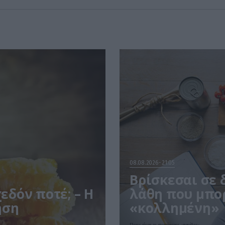
08.08.2026
21:05
Βρίσκεσαι σε 
χεδόν ποτέ; – Η
λάθη που μπορ
ηση
«κολλημένη»
Ποιες είναι οι συχνότερες «παγίδες»