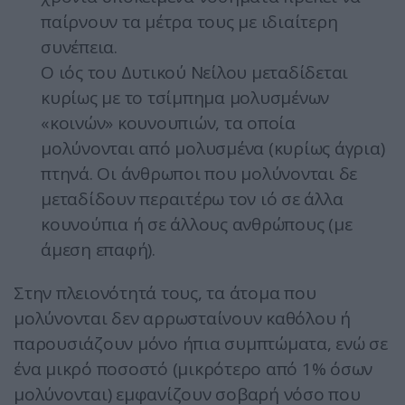
παίρνουν τα μέτρα τους με ιδιαίτερη
συνέπεια.
Ο ιός του Δυτικού Νείλου μεταδίδεται
κυρίως με το τσίμπημα μολυσμένων
«κοινών» κουνουπιών, τα οποία
μολύνονται από μολυσμένα (κυρίως άγρια)
πτηνά. Οι άνθρωποι που μολύνονται δε
μεταδίδουν περαιτέρω τον ιό σε άλλα
κουνούπια ή σε άλλους ανθρώπους (με
άμεση επαφή).
Στην πλειονότητά τους, τα άτομα που
μολύνονται δεν αρρωσταίνουν καθόλου ή
παρουσιάζουν μόνο ήπια συμπτώματα, ενώ σε
ένα μικρό ποσοστό (μικρότερο από 1% όσων
μολύνονται) εμφανίζουν σοβαρή νόσο που