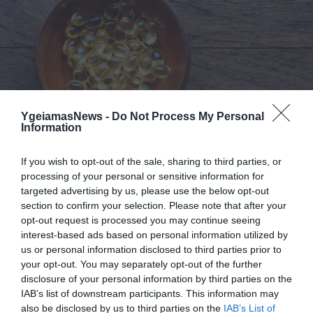
ΥΓΕΙΑ
1
YgeiamasNews -
Do Not Process My Personal
Αυτό είναι το θαυματουργό έλαιο που
Information
προστατεύει από το Αλτχάιμερ
If you wish to opt-out of the sale, sharing to third parties, or
processing of your personal or sensitive information for
targeted advertising by us, please use the below opt-out
section to confirm your selection. Please note that after your
opt-out request is processed you may continue seeing
interest-based ads based on personal information utilized by
us or personal information disclosed to third parties prior to
your opt-out. You may separately opt-out of the further
disclosure of your personal information by third parties on the
ΥΓΕΙΑ
IAB’s list of downstream participants. This information may
Το τρόφιμο που θωρακίζει «αθόρυβα»
also be disclosed by us to third parties on the
IAB’s List of