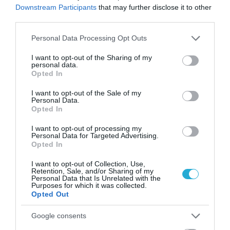
2
τα οστά σε κάθε ηλικία… δεν είναι το
Downstream Participants
that may further disclose it to other
γάλα!
third parties.
Please note that this website/app uses one or more Google
Personal Data Processing Opt Outs
services and may gather and store information including but
not limited to your visit or usage behaviour. You may click to
I want to opt-out of the Sharing of my
personal data.
grant or deny consent to Google and its third-party tags to
Opted In
use your data for below specified purposes in below Google
consent section.
I want to opt-out of the Sale of my
Personal Data.
Opted In
I want to opt-out of processing my
ΦΑΡΜΑΚΑ
Personal Data for Targeted Advertising.
3
Ανατροπή δεδομένων στα εμβόλια
Opted In
mRNA: Οι εμβολιασμένοι πεθαίνουν
I want to opt-out of Collection, Use,
πλέον στις ΗΠΑ από COVID-19
Retention, Sale, and/or Sharing of my
Personal Data that Is Unrelated with the
Purposes for which it was collected.
Opted Out
Google consents