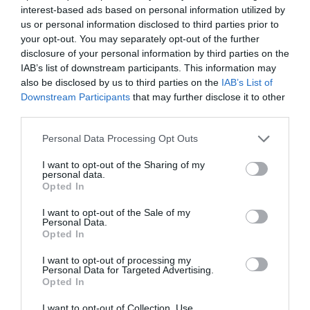
interest-based ads based on personal information utilized by
us or personal information disclosed to third parties prior to
your opt-out. You may separately opt-out of the further
disclosure of your personal information by third parties on the
IAB’s list of downstream participants. This information may
also be disclosed by us to third parties on the
IAB’s List of
Downstream Participants
that may further disclose it to other
third parties.
Please note that this website/app uses one or more Google
Personal Data Processing Opt Outs
services and may gather and store information including but
07.08.2026
06:06
not limited to your visit or usage behaviour. You may click to
I want to opt-out of the Sharing of my
Δείτε ποια είναι τα συμπτώματα ενός
personal data.
grant or deny consent to Google and its third-party tags to
«μίνι εγκεφαλικού» επεισοδίου
Opted In
use your data for below specified purposes in below Google
consent section.
I want to opt-out of the Sale of my
Personal Data.
Opted In
I want to opt-out of processing my
Personal Data for Targeted Advertising.
Opted In
I want to opt-out of Collection, Use,