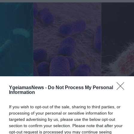
YgeiamasNews -
Do Not Process My Personal
07.08.2026
15:10
Information
Επιστήμονες δημιούργησαν για
πρώτη φορά 16 τεχνητούς ιούς με
If you wish to opt-out of the sale, sharing to third parties, or
AI – Οι προειδοποιήσεις για τη
processing of your personal or sensitive information for
βιοασφάλεια
targeted advertising by us, please use the below opt-out
Ερευνητές σχεδίασαν 16 νέους βακτηριοφάγους με τη βοήθεια Τεχνητής Νοημοσύνης που εξοντώνουν
section to confirm your selection. Please note that after your
ανθεκτικά μικρόβια
opt-out request is processed you may continue seeing