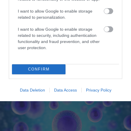
I want to allow Google to enable storage
related to personalization.
I want to allow Google to enable storage
related to security, including authentication
functionality and fraud prevention, and other
user protection.
06.08.2026
09:04
Δεν ήταν μόνο ηθικοί λόγοι: Γιατί
εξαφανίστηκε ο κανιβαλισμός από τις
CONFIRM
ανθρώπινες κοινωνίες – Τι δείχνει νέα
έρευνα
Data Deletion
Data Access
Privacy Policy