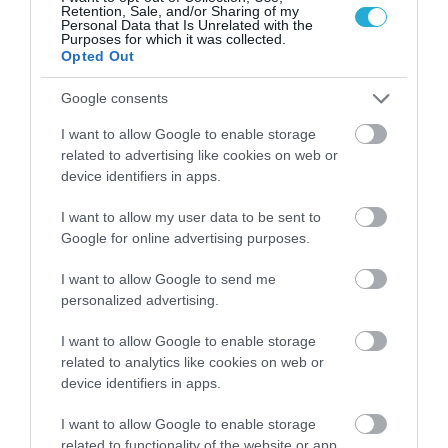
Retention, Sale, and/or Sharing of my
Personal Data that Is Unrelated with the
Purposes for which it was collected.
07.08.2026
06:05
Opted Out
Γιατί όλο και περισσότεροι άνθρωποι
Google consents
κοιμούνται χειρότερα
I want to allow Google to enable storage
related to advertising like cookies on web or
device identifiers in apps.
I want to allow my user data to be sent to
Google for online advertising purposes.
I want to allow Google to send me
personalized advertising.
06.08.2026
21:06
I want to allow Google to enable storage
Μπορούμε να ζήσουμε 194 χρόνια; – Ρώσοι
related to analytics like cookies on web or
επιστήμονες εξετάζουν τα θεωρητικά όρια
device identifiers in apps.
της ανθρώπινης ζωής
I want to allow Google to enable storage
related to functionality of the website or app.