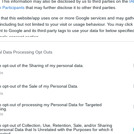
δυνεύουν να εμφανίσουν κατάθλιψη εξαιτίας της
. This information may also be disclosed by us to third parties on the
IA
Participants
that may further disclose it to other third parties.
 that this website/app uses one or more Google services and may gath
νται με αυξημένους δείκτες χρόνιας φλεγμονής στο
including but not limited to your visit or usage behaviour. You may click 
ου στρες.
 to Google and its third-party tags to use your data for below specifi
ogle consent section.
 μικρά παιδιά, τα οποία, όταν ενηλικιωθούν,
αρδιακά προβλήματα και αυξημένα επίπεδα
l Data Processing Opt Outs
o opt-out of the Sharing of my personal data.
In
o opt-out of the Sale of my Personal Data.
In
to opt-out of processing my Personal Data for Targeted
ing.
In
o opt-out of Collection, Use, Retention, Sale, and/or Sharing
ersonal Data that Is Unrelated with the Purposes for which it
lected.