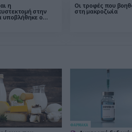
ναι η
Οι τροφές που βοηθ
κυστεκτομή στην
στη μακροζωία
α υποβλήθηκε ο
ζηγιάννης: Tα
τώματα που
ούν στην επέμβαση
ΦΑΡΜΑΚΑ