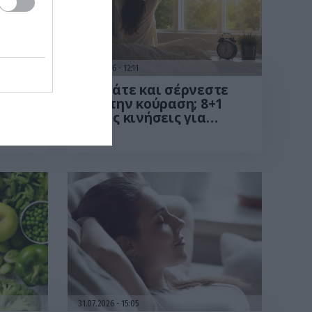
01.08.2026
12:11
τωμα
Ξυπνάτε και σέρνεστε
από την κούραση; 8+1
ί να
απλές κινήσεις για
περισσότερη ενέργεια
ίχνει
από το πρωί
31.07.2026
15:05