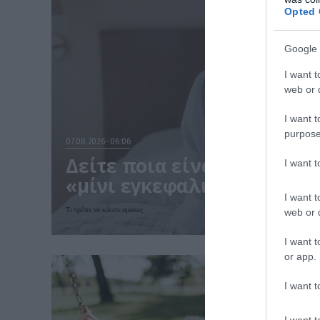
Opted 
Google 
I want t
web or d
I want t
purpose
07.08.2026
06:06
Δείτε ποια είναι τα συμπτ
I want 
«μίνι εγκεφαλικού» επεισ
I want t
Τι πρέπει να κάνετε αμέσως
web or d
I want t
or app.
I want t
I want t