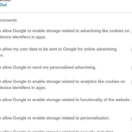
Out
consents
o allow Google to enable storage related to advertising like cookies on
evice identifiers in apps.
o allow my user data to be sent to Google for online advertising
s.
07.08.2026
06:05
ώματα ενός
Γιατί όλο και
to allow Google to send me personalized advertising.
οδίου
κοιμούνται χε
o allow Google to enable storage related to analytics like cookies on
Από την υπερβολική χρήση οθονών μέχρι το άγχο
evice identifiers in apps.
o allow Google to enable storage related to functionality of the website
o allow Google to enable storage related to personalization.
o allow Google to enable storage related to security, including