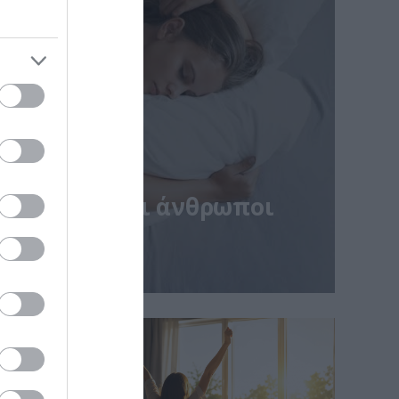
 περισσότεροι άνθρωποι
ιρότερα
ς της καθημερινότητας