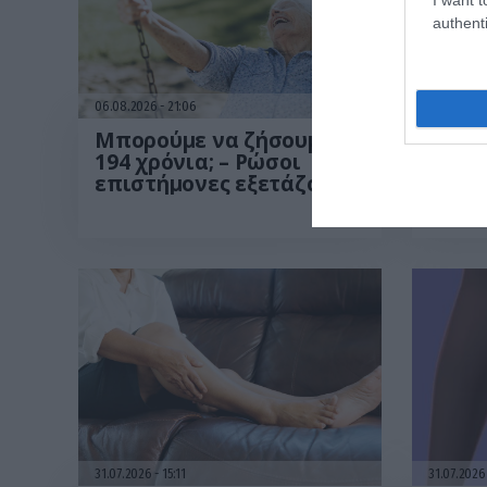
authenti
06.08.2026
21:06
06.08.20
Μπορούμε να ζήσουμε
Δεν ή
194 χρόνια; – Ρώσοι
λόγοι
επιστήμονες εξετάζουν
εξαφ
τα θεωρητικά όρια της
κανιβ
ανθρώπινης ζωής
ανθρώ
Τι δε
31.07.2026
15:11
31.07.202