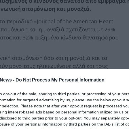
αυξημένος ο κίνδυνος θανάτου από έμφραγμα 
ινωνική απομόνωση και μοναξιά.
ο περιοδικό «Journal of the American Heart
 απομόνωση και η μοναξιά σχετίζονται με 29%
ατος και 32% αυξημένο κίνδυνο θανατηφόρου
ωνική απομόνωση όσο και η μοναξιά και τα
ν μόνο τους ηλικιωμένους αλλά και τους
τη λεγόμενη Γενιά Ζ, την οποία αποτελούν όσοι
News -
Do Not Process My Personal Information
ιά στην Ιστορία, κάτι που, μεταξύ άλλων,
to opt-out of the sale, sharing to third parties, or processing of your per
formation for targeted advertising by us, please use the below opt-out s
σων κοινωνικής δικτύωσης που έχει οδηγήσει σε
r selection. Please note that after your opt-out request is processed y
φές.
eing interest-based ads based on personal information utilized by us or
disclosed to third parties prior to your opt-out. You may separately opt-
ρδιά και στον εγκέφαλο, οι νέοι της Γενιάς Ζ, όπ
losure of your personal information by third parties on the IAB’s list of