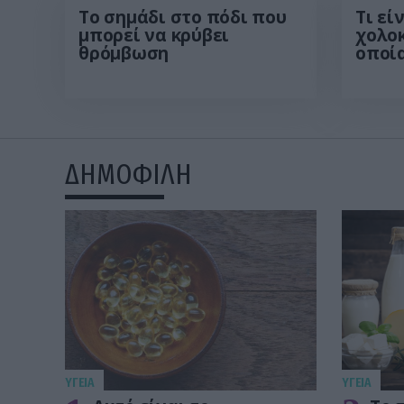
Το σημάδι στο πόδι που
Τι εί
μπορεί να κρύβει
χολο
θρόμβωση
οποί
Μ.Χατ
συμπ
οδηγ
ΔΗΜΟΦΙΛΗ
ΥΓΕΙΑ
ΥΓΕΙΑ