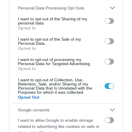
ενέργεια από το πρωί
Please note that this website/app uses one or more Google
Personal Data Processing Opt Outs
services and may gather and store information including but
not limited to your visit or usage behaviour. You may click to
I want to opt-out of the Sharing of my
personal data.
grant or deny consent to Google and its third-party tags to
Opted In
use your data for below specified purposes in below Google
consent section.
I want to opt-out of the Sale of my
Personal Data.
Opted In
I want to opt-out of processing my
Personal Data for Targeted Advertising.
Opted In
31.07.2026
15:11
Το σημάδι στο πόδι που μπορεί να κρύβει
I want to opt-out of Collection, Use,
θρόμβωση
Retention, Sale, and/or Sharing of my
Personal Data that Is Unrelated with the
Purposes for which it was collected.
Opted Out
Google consents
I want to allow Google to enable storage
related to advertising like cookies on web or