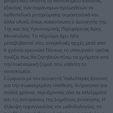
βλάβη που υπέστη το Νοσοκομείο Έδεσσας
εξαιτίας των παράνομων προμηθειών σε
ορθοπεδικά μοσχεύματα, αιμοστατικά και
άλλα υλικά, όπως ανακοίνωσε ο Διοικητής της
1ης και 3ης Υγειονομικής Περιφέρειας Άρης
Μουσιώνης. Το πόρισμα έχει ήδη
μεταβιβαστεί στις ειαγγελικές αρχές μετά απο
6 χρόνια ερευνών! Πάντως το υπουργείο υγείας
τονίζει πως θα ζητηθούν πίσω τα χρήματα από
την οικονομική ζημιά που υπέστη το
νοσοκομείο.
Σύμφωνα με τον Διοικητή “παλιότερες έρευνες
για την συγκεκριμένη υπόθεση, διήρκησαν για
πολλά χρόνια, περιέχοντας όλα τα ελλείμματα
και τις αντιφάσεις της Δημόσιας Διοίκησης. Η
έλλειψη τεχνογνωσίας και μεθοδολογίας, το