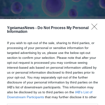
01.08.2026
15:06
Αυτό είναι το σύμπτωμα του καρκίνου του
YgeiamasNews -
Do Not Process My Personal
δέρματος που μπορεί να εντοπιστεί στο
Information
κομμωτήριο! – Τι δείχνει νέα έρευνα
If you wish to opt-out of the sale, sharing to third parties, or
processing of your personal or sensitive information for
targeted advertising by us, please use the below opt-out
section to confirm your selection. Please note that after your
opt-out request is processed you may continue seeing
interest-based ads based on personal information utilized by
us or personal information disclosed to third parties prior to
your opt-out. You may separately opt-out of the further
disclosure of your personal information by third parties on the
IAB’s list of downstream participants. This information may
01.08.2026
12:11
also be disclosed by us to third parties on the
IAB’s List of
Ξυπνάτε και σέρνεστε από την κούραση;
Downstream Participants
that may further disclose it to other
8+1 απλές κινήσεις για περισσότερη
third parties.