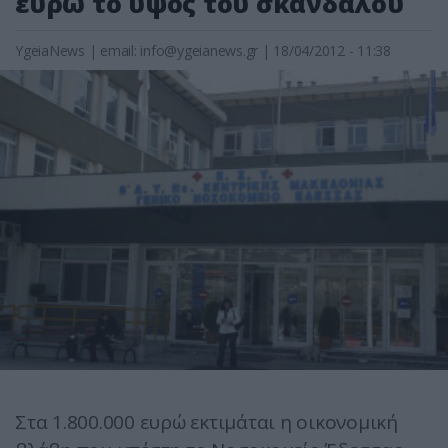
ευρώ το ύψος του σκανδάλου
YgeiaNews
|
email:
info@ygeianews.gr
| 18/04/2012 - 11:38
Στα 1.800.000 ευρώ εκτιμάται η οικονομική