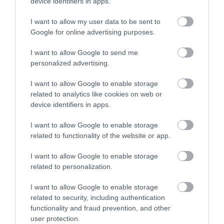
device identifiers in apps.
I want to allow my user data to be sent to
Google for online advertising purposes.
31.07.2026
15:10
Τι είναι η χολοκυστεκτομή στην οποία
I want to allow Google to send me
υποβλήθηκε ο Μ.Χατζηγιάννης: Tα
personalized advertising.
συμπτώματα που οδηγούν στην επέμβαση
I want to allow Google to enable storage
related to analytics like cookies on web or
device identifiers in apps.
ΔΗΜΟΦΙΛΗ
I want to allow Google to enable storage
related to functionality of the website or app.
I want to allow Google to enable storage
related to personalization.
I want to allow Google to enable storage
related to security, including authentication
functionality and fraud prevention, and other
user protection.