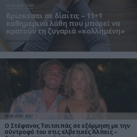
08.08.2026
21:05
Βρίσκεσαι σε δίαιτα; – 11+1
καθημερινά λάθη που μπορεί να
κρατούν τη ζυγαριά «κολλημένη»
Ποιες είναι οι συχνότερες «παγίδες»
08.08.2026
15:07
Ο Στέφανος Τσιτσιπάς σε εξόρμηση με την
σύντροφό του στις ελβετικές Άλπεις –