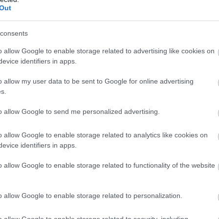
Out
consents
o allow Google to enable storage related to advertising like cookies on
evice identifiers in apps.
o allow my user data to be sent to Google for online advertising
s.
to allow Google to send me personalized advertising.
ν για πρώτη
07.08.2026
06:06
AI – Οι
Δείτε ποια εί
o allow Google to enable storage related to analytics like cookies on
ιοασφάλεια
«μίνι εγκεφαλ
evice identifiers in apps.
ξοντώνουν ανθεκτικά μικρόβια
Τι πρέπει να κάνετε αμέσως
o allow Google to enable storage related to functionality of the website
o allow Google to enable storage related to personalization.
o allow Google to enable storage related to security, including