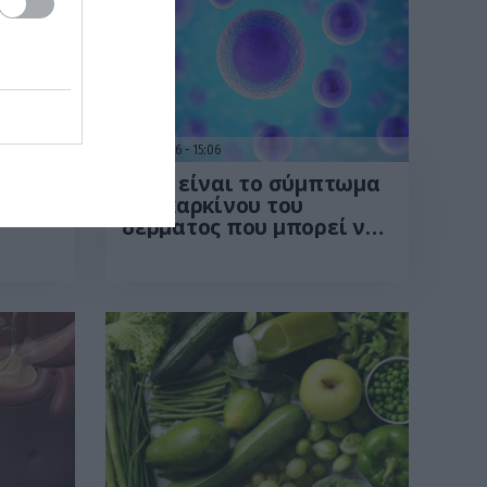
01.08.2026
15:06
ί
Αυτό είναι το σύμπτωμα
του καρκίνου του
δέρματος που μπορεί να
ις
εντοπιστεί στο
ες –
κομμωτήριο! – Τι δείχνει
να
νέα έρευνα