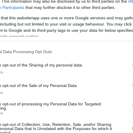
νδυνεύει. Είναι παρόν για να διαφυλάξει τη δημόσ
. This information may also be disclosed by us to third parties on the
IA
Participants
that may further disclose it to other third parties.
ικός του ρόλος”.
 that this website/app uses one or more Google services and may gath
Ομοσπονδίας Νοσοκομειακών Γιατρών:
including but not limited to your visit or usage behaviour. You may click 
 to Google and its third-party tags to use your data for below specifi
αδήμου για τη δολοφονική εκτόξευση χιλιάδων
ogle consent section.
ιαδηλωτών που διαμαρτύρονται απόψε στο
μίσεις του νέου Μνημονίου.
l Data Processing Opt Outs
νεται από το Σύνταγμα. Εντέλει η μόνη που οφείλε
o opt-out of the Sharing of my personal data.
ι η ολέθρια κυβέρνηση.”
In
o opt-out of the Sale of my Personal Data.
In
to opt-out of processing my Personal Data for Targeted
ing.
In
o opt-out of Collection, Use, Retention, Sale, and/or Sharing
ersonal Data that Is Unrelated with the Purposes for which it
lected.