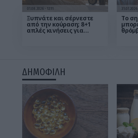
01.08.2026
12:11
31.07.202
Ξυπνάτε και σέρνεστε
Το ση
από την κούραση; 8+1
μπορε
απλές κινήσεις για
θρόμ
περισσότερη ενέργεια
από το πρωί
ΔΗΜΟΦΙΛΗ