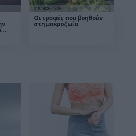
31.07.2026
15:06
Οι τροφές που βοηθούν
ην
στη μακροζωία
ο
βαση