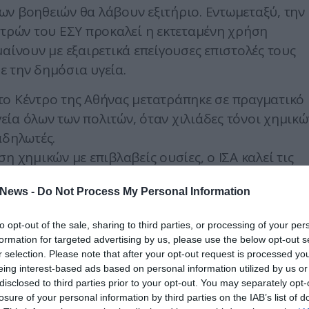
ν βοηθειών θα λάβουν εξιτήριο. Εντωμεταξύ, την
ατρών του ΕΣΥ
προκαλεί η εκτεταμένη χρήση
αίνουν με εξαιρετικά επείγουσες επιστολές τους
 την δημόσια υγεία.
το Κέντρο της Αθήνας μετατράπηκε σε πραγματικό
γεία όλων των πολιτών, όταν χιλιάδες τόνοι χημικώ
αδηλωτές.
η χημικών με επιβλαβείς ουσίες, ο ΙΣΑ καλεί τις
ανήμποροι συμπολίτες που έλαβαν μέρος σε μια
News -
Do Not Process My Personal Information
α επιβάρυνση από την εισπνοή των επιβλαβών
ο καλοκαίρι του 2011 για τα δακρυγόνα και τα
to opt-out of the sale, sharing to third parties, or processing of your per
ζουμε να μην ξαναχρησιμοποιήθηκαν απειλητικές γ
formation for targeted advertising by us, please use the below opt-out s
ουσίες όπως η CS.
r selection. Please note that after your opt-out request is processed y
eing interest-based ads based on personal information utilized by us or
α αναλάβει τις ευθύνες του και να προασπίσει τη
disclosed to third parties prior to your opt-out. You may separately opt-
 ανεξέλεγκτο τρόπο.
losure of your personal information by third parties on the IAB’s list of