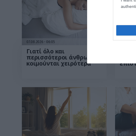
authenti
07.08.2026
06:05
06.08.20
Γιατί όλο και
Μπορ
περισσότεροι άνθρωποι
194 χ
κοιμούνται χειρότερα
επισ
τα θε
ανθρ