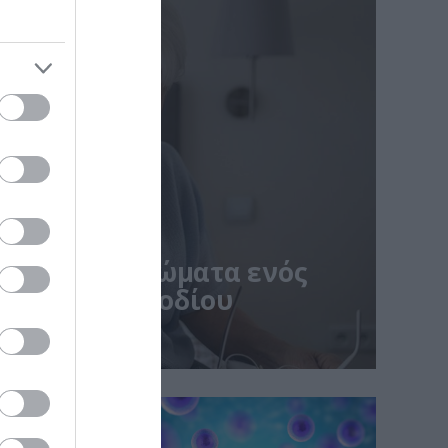
ναι τα συμπτώματα ενός
ικού» επεισοδίου