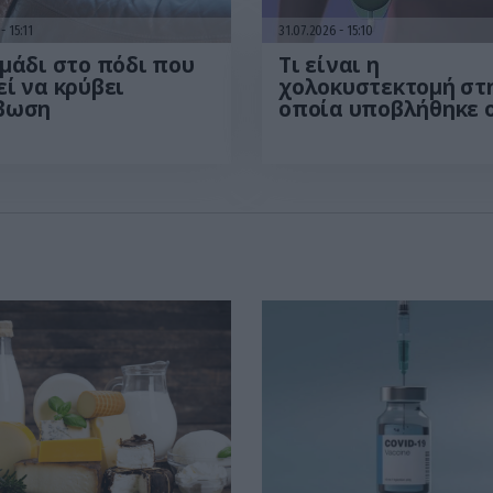
6
15:11
31.07.2026
15:10
μάδι στο πόδι που
Τι είναι η
ί να κρύβει
χολοκυστεκτομή στ
βωση
οποία υποβλήθηκε 
Μ.Χατζηγιάννης: Tα
συμπτώματα που
οδηγούν στην επέμ