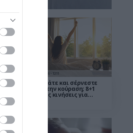
01.08.2026
12:11
τωμα
Ξυπνάτε και σέρνεστε
από την κούραση; 8+1
ί να
απλές κινήσεις για
περισσότερη ενέργεια
ίχνει
από το πρωί