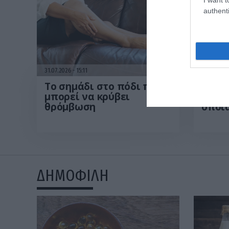
authenti
31.07.2026
15:11
31.07.202
Το σημάδι στο πόδι που
Τι εί
μπορεί να κρύβει
χολο
θρόμβωση
οποί
Μ.Χατ
συμπ
οδηγ
ΔΗΜΟΦΙΛΗ