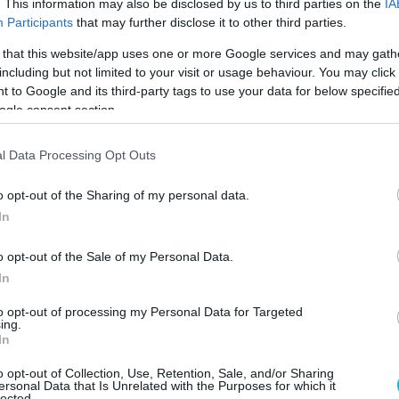
. This information may also be disclosed by us to third parties on the
IA
Participants
that may further disclose it to other third parties.
 that this website/app uses one or more Google services and may gath
including but not limited to your visit or usage behaviour. You may click 
 to Google and its third-party tags to use your data for below specifi
ogle consent section.
l Data Processing Opt Outs
o opt-out of the Sharing of my personal data.
In
o opt-out of the Sale of my Personal Data.
In
07.08.2026
06:05
to opt-out of processing my Personal Data for Targeted
ing.
ώματα ενός
Γιατί όλο και
In
οδίου
κοιμούνται χε
o opt-out of Collection, Use, Retention, Sale, and/or Sharing
ersonal Data that Is Unrelated with the Purposes for which it
Από την υπερβολική χρήση οθονών μέχρι το άγχο
lected.