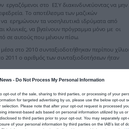
ν εργαζόμενοι στο ΕΣΥ διακινδυνεύοντας να μην
εφεδρεία. Το αποτέλεσμα των μαζικών
ι να ερημώνουν τα νοσηλευτικά ιδρύματα από
ι κλινικές, να βγαίνουν πρόγραμμα μόνο με οι
πό σε αυτούς που μένουν πίσω.
ο μέσα στο 2010 συνταξιοδοτήθηκαν περίπου χίλιο
το 2011 ο αριθμός των συνταξιοδοτήσεων ήταν
ποχωρήσεις των νοσηλευτών, του παραϊατρικού
News -
Do Not Process My Personal Information
ν, καθώς έως το τέλος Νοεμβρίου το υ 2010 είχαν
ων.
to opt-out of the sale, sharing to third parties, or processing of your per
formation for targeted advertising by us, please use the below opt-out s
r selection. Please note that after your opt-out request is processed y
eing interest-based ads based on personal information utilized by us or
disclosed to third parties prior to your opt-out. You may separately opt-
losure of your personal information by third parties on the IAB’s list of