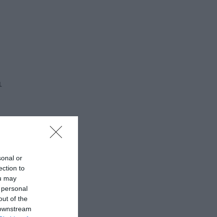
ι
sonal or
ection to
ou may
 personal
out of the
 downstream