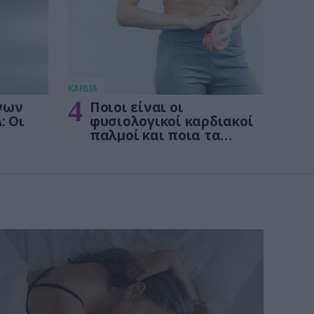
KΑΡΔΙΑ
4
νων
Ποιοι είναι οι
: Οι
φυσιολογικοί καρδιακοί
παλμοί και ποια τα
στις
επικίνδυνα όρια – Πότε
πρέπει να ανησυχήσετε