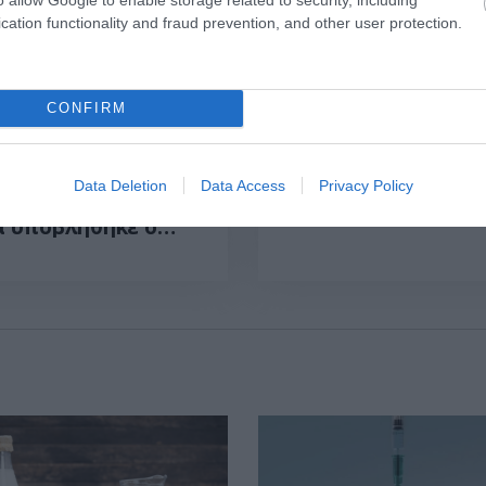
cation functionality and fraud prevention, and other user protection.
CONFIRM
6
15:10
31.07.2026
15:06
ναι η
Οι τροφές που βοηθ
Data Deletion
Data Access
Privacy Policy
κυστεκτομή στην
στη μακροζωία
α υποβλήθηκε ο
ζηγιάννης: Tα
τώματα που
ούν στην επέμβαση