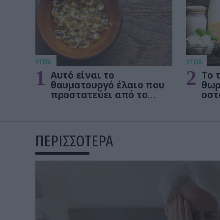
ΥΓΕΙΑ
ΥΓΕΙΑ
1
2
Αυτό είναι το
Το 
θαυματουργό έλαιο που
θωρ
προστατεύει από το
οστ
Αλτχάιμερ
δεν
ΠΕΡΙΣΣΟΤΕΡΑ