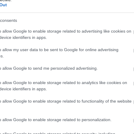
Out
consents
o allow Google to enable storage related to advertising like cookies on
evice identifiers in apps.
o allow my user data to be sent to Google for online advertising
s.
to allow Google to send me personalized advertising.
26
09:04
01.08.2026
15:06
ταν μόνο ηθικοί
Αυτό είναι το σύμπ
o allow Google to enable storage related to analytics like cookies on
: Γιατί
του καρκίνου του
evice identifiers in apps.
ανίστηκε ο
δέρματος που μπορε
αλισμός από τις
εντοπιστεί στο
o allow Google to enable storage related to functionality of the website
πινες κοινωνίες –
κομμωτήριο! – Τι δε
ίχνει νέα έρευνα
νέα έρευνα
o allow Google to enable storage related to personalization.
o allow Google to enable storage related to security, including