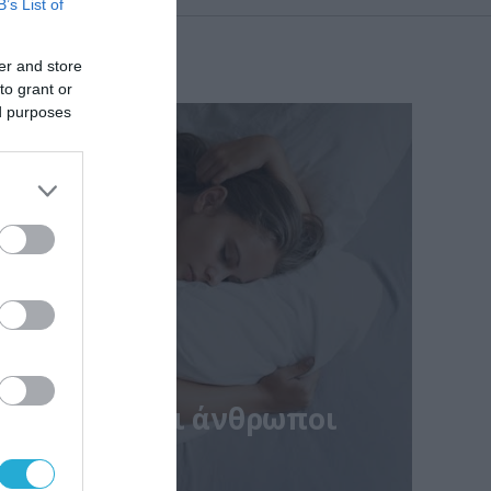
B’s List of
er and store
to grant or
ed purposes
 περισσότεροι άνθρωποι
ιρότερα
ς της καθημερινότητας