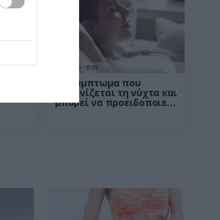
31.07.2026
15:05
ούν
Το σύμπτωμα που
εμφανίζεται τη νύχτα και
μπορεί να προειδοποιεί
για καρδιοπάθεια