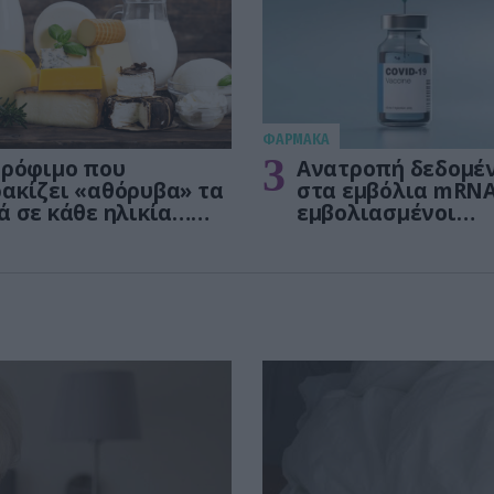
ΦΑΡΜΑΚΑ
3
τρόφιμο που
Ανατροπή δεδομέ
ακίζει «αθόρυβα» τα
στα εμβόλια mRNA
ά σε κάθε ηλικία…
εμβολιασμένοι
 είναι το γάλα!
πεθαίνουν πλέον 
ΗΠΑ από COVID-19