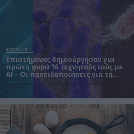
07.08.2026
15:10
Επιστήμονες δημιούργησαν για
πρώτη φορά 16 τεχνητούς ιούς με
AI – Οι προειδοποιήσεις για τη
βιοασφάλεια
Ερευνητές σχεδίασαν 16 νέους βακτηριοφάγους με τη βοήθεια Τεχνητής Νοημοσύνης που εξοντώνουν
ανθεκτικά μικρόβια