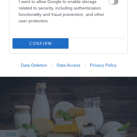
I want to allow Google to enable storage
related to security, including authentication
functionality and fraud prevention, and other
user protection.
CONFIRM
ΥΓΕΙΑ
1
Αυτό είναι το θαυματουργό έλαιο που
προστατεύει από το Αλτχάιμερ
Data Deletion
Data Access
Privacy Policy
ΥΓΕΙΑ