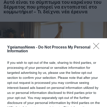
Αυτό είναι το σύμπτωμα του καρκίνου του
δέρματος που μπορεί να εντοπιστεί στο
κομμωτήριο! – Τι δείχνει νέα έρευνα
YgeiamasNews -
Do Not Process My Personal
Information
If you wish to opt-out of the sale, sharing to third parties, or
01.08.2026
12:11
processing of your personal or sensitive information for
targeted advertising by us, please use the below opt-out
Ξυπνάτε και σέρνεστε από την κούραση;
section to confirm your selection. Please note that after your
8+1 απλές κινήσεις για περισσότερη
opt-out request is processed you may continue seeing
ενέργεια από το πρωί
interest-based ads based on personal information utilized by
us or personal information disclosed to third parties prior to
your opt-out. You may separately opt-out of the further
disclosure of your personal information by third parties on the