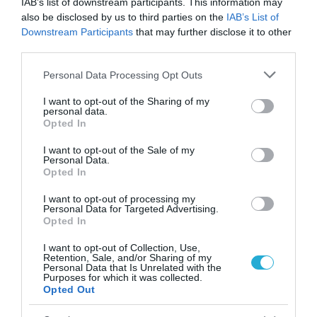
IAB’s list of downstream participants. This information may
also be disclosed by us to third parties on the
IAB’s List of
Downstream Participants
that may further disclose it to other
third parties.
Please note that this website/app uses one or more Google
Personal Data Processing Opt Outs
services and may gather and store information including but
31.07.2026
15:11
not limited to your visit or usage behaviour. You may click to
I want to opt-out of the Sharing of my
personal data.
Το σημάδι στο πόδι που μπορεί να κρύβει
grant or deny consent to Google and its third-party tags to
Opted In
θρόμβωση
use your data for below specified purposes in below Google
consent section.
I want to opt-out of the Sale of my
Personal Data.
Opted In
I want to opt-out of processing my
Personal Data for Targeted Advertising.
Opted In
I want to opt-out of Collection, Use,
Retention, Sale, and/or Sharing of my
Personal Data that Is Unrelated with the
Purposes for which it was collected.
Opted Out
31.07.2026
15:10
Τι είναι η χολοκυστεκτομή στην οποία