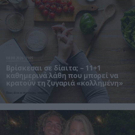
08.08.2026
21:05
Βρίσκεσαι σε δίαιτα; – 11+1
καθημερινά λάθη που μπορεί να
κρατούν τη ζυγαριά «κολλημένη»
Ποιες είναι οι συχνότερες «παγίδες»