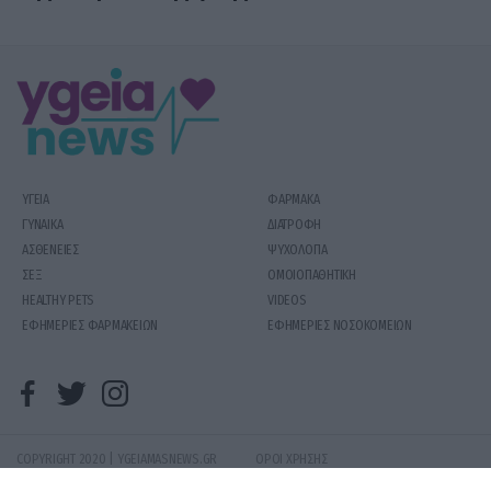
ΥΓΕΙΑ
ΦΑΡΜΑΚΑ
ΓΥΝΑΙΚΑ
ΔΙΑΤΡΟΦΗ
ΑΣΘΕΝΕΙΕΣ
ΨΥΧΟΛΟΓΙΑ
ΣΕΞ
ΟΜΟΙΟΠΑΘΗΤΙΚΗ
HEALTHY PETS
VIDEOS
ΕΦΗΜΕΡΙΕΣ ΦΑΡΜΑΚΕΙΩΝ
ΕΦΗΜΕΡΙΕΣ ΝΟΣΟΚΟΜΕΙΩΝ
COPYRIGHT 2020 | YGEIAMASNEWS.GR
ΟΡΟΙ ΧΡΗΣΗΣ
PRODUCED BY
WHISKEY