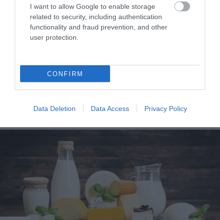
I want to allow Google to enable storage
related to security, including authentication
functionality and fraud prevention, and other
user protection.
CONFIRM
ΥΓΕΙΑ
1
Αυτό είναι το θαυματουργό έλαιο που
Data Deletion
Data Access
Privacy Policy
προστατεύει από το Αλτχάιμερ