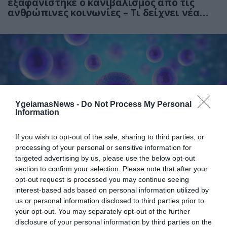
εξαφανίστηκε ο κανιβαλισμός από τις
ανθρώπινες κοινωνίες – Τι δείχνει νέα
έρευνα
YgeiamasNews -
Do Not Process My Personal
Information
01.08.2026
15:06
If you wish to opt-out of the sale, sharing to third parties, or
Αυτό είναι το σύμπτωμα του καρκίνου του
processing of your personal or sensitive information for
δέρματος που μπορεί να εντοπιστεί στο
targeted advertising by us, please use the below opt-out
κομμωτήριο! – Τι δείχνει νέα έρευνα
section to confirm your selection. Please note that after your
opt-out request is processed you may continue seeing
interest-based ads based on personal information utilized by
us or personal information disclosed to third parties prior to
your opt-out. You may separately opt-out of the further
disclosure of your personal information by third parties on the