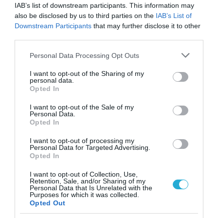
IAB’s list of downstream participants. This information may
also be disclosed by us to third parties on the
IAB’s List of
Downstream Participants
that may further disclose it to other
third parties.
Please note that this website/app uses one or more Google
01.08.2026
12:11
Personal Data Processing Opt Outs
services and may gather and store information including but
Ξυπνάτε και σέρνεστε από την κούραση;
not limited to your visit or usage behaviour. You may click to
I want to opt-out of the Sharing of my
8+1 απλές κινήσεις για περισσότερη
personal data.
grant or deny consent to Google and its third-party tags to
ενέργεια από το πρωί
Opted In
use your data for below specified purposes in below Google
consent section.
I want to opt-out of the Sale of my
Personal Data.
Opted In
I want to opt-out of processing my
Personal Data for Targeted Advertising.
Opted In
I want to opt-out of Collection, Use,
Retention, Sale, and/or Sharing of my
Personal Data that Is Unrelated with the
Purposes for which it was collected.
31.07.2026
15:11
Opted Out
Το σημάδι στο πόδι που μπορεί να κρύβει