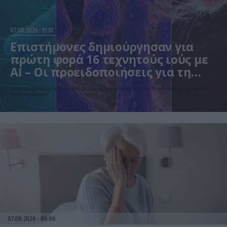
07.08.2026
15:10
Επιστήμονες δημιούργησαν για
πρώτη φορά 16 τεχνητούς ιούς με
AI – Οι προειδοποιήσεις για τη
βιοασφάλεια
Ερευνητές σχεδίασαν 16 νέους βακτηριοφάγους με τη βοήθεια Τεχνητής Νοημοσύνης που εξοντώνουν
ανθεκτικά μικρόβια
07.08.2026
06:06