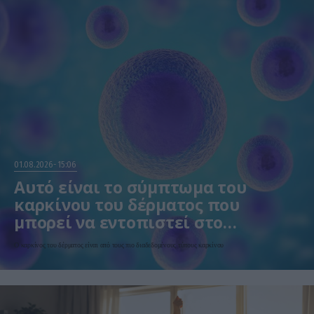
01.08.2026
15:06
Αυτό είναι το σύμπτωμα του
καρκίνου του δέρματος που
μπορεί να εντοπιστεί στο
κομμωτήριο! – Τι δείχνει νέα
Ο καρκίνος του δέρματος είναι από τους πιο διαδεδομένους τύπους καρκίνου
έρευνα