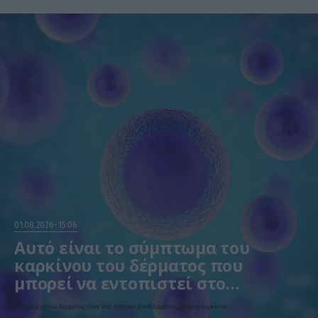
01.08.2026
15:06
Αυτό είναι το σύμπτωμα του
καρκίνου του δέρματος που
μπορεί να εντοπιστεί στο
κομμωτήριο! – Τι δείχνει νέα
Ο καρκίνος του δέρματος είναι από τους πιο διαδεδομένους τύπους καρκίνου