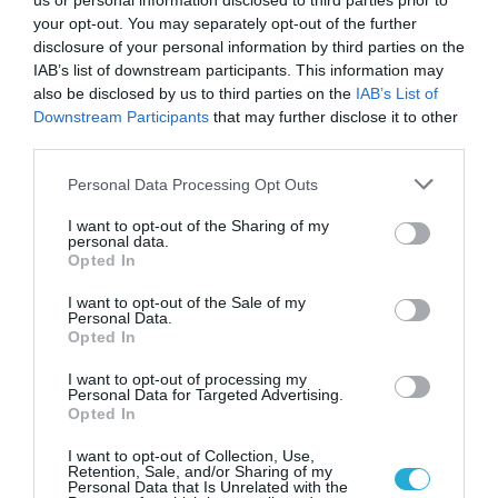
και μπορεί να προειδοποιεί για
us or personal information disclosed to third parties prior to
καρδιοπάθεια
your opt-out. You may separately opt-out of the further
disclosure of your personal information by third parties on the
IAB’s list of downstream participants. This information may
also be disclosed by us to third parties on the
IAB’s List of
Downstream Participants
that may further disclose it to other
third parties.
Please note that this website/app uses one or more Google
Personal Data Processing Opt Outs
services and may gather and store information including but
not limited to your visit or usage behaviour. You may click to
I want to opt-out of the Sharing of my
personal data.
grant or deny consent to Google and its third-party tags to
Opted In
use your data for below specified purposes in below Google
31.07.2026
03:06
consent section.
I want to opt-out of the Sale of my
Ιατρικά μυστήρια που έμειναν ανεξήγητα
Personal Data.
για δεκαετίες
Opted In
I want to opt-out of processing my
Personal Data for Targeted Advertising.
Opted In
I want to opt-out of Collection, Use,
Retention, Sale, and/or Sharing of my
Personal Data that Is Unrelated with the