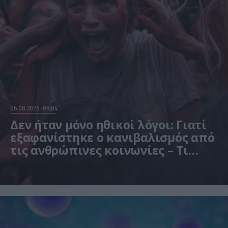
06.08.2026
09:04
Δεν ήταν μόνο ηθικοί λόγοι: Γιατί
εξαφανίστηκε ο κανιβαλισμός από
τις ανθρώπινες κοινωνίες – Τι
δείχνει νέα έρευνα
Η μελέτη βασίστηκε σε μαθηματικά μοντέλα