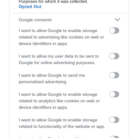
Purposes for which it was collected.
Opted Out
Google consents
31.07.2026
03:05
I want to allow Google to enable storage
Το πιο επικίνδυνο δωμάτιο του σπιτιού –
related to advertising like cookies on web or
Εκεί που κρύβεται ο μεγαλύτερος κίνδυνος
device identifiers in apps.
I want to allow my user data to be sent to
Google for online advertising purposes.
I want to allow Google to send me
personalized advertising.
I want to allow Google to enable storage
related to analytics like cookies on web or
device identifiers in apps.
30.07.2026
15:11
I want to allow Google to enable storage
Νιώθετε συνεχώς κουρασμένοι; – Η
related to functionality of the website or app.
εξάντληση που μπορεί να κρύβει ένα
αυτοάνοσο νόσημα