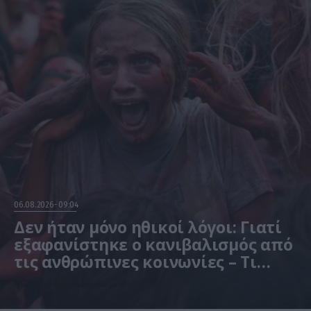
06.08.2026
09:04
Δεν ήταν μόνο ηθικοί λόγοι: Γιατί
εξαφανίστηκε ο κανιβαλισμός από
τις ανθρώπινες κοινωνίες – Τι
δείχνει νέα έρευνα
Η μελέτη βασίστηκε σε μαθηματικά μοντέλα