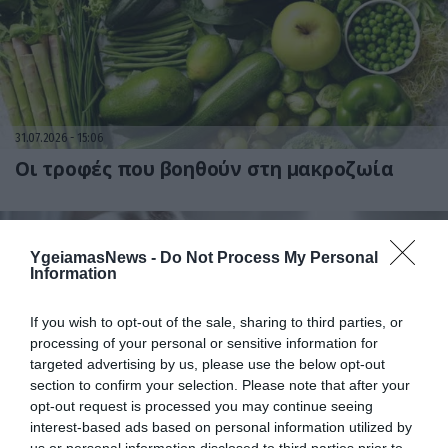
31.07.2026
15:06
Οι τροφές που βοηθούν στη μακροζωία
YgeiamasNews -
Do Not Process My Personal
Information
If you wish to opt-out of the sale, sharing to third parties, or
processing of your personal or sensitive information for
targeted advertising by us, please use the below opt-out
section to confirm your selection. Please note that after your
31.07.2026
15:05
opt-out request is processed you may continue seeing
Το σύμπτωμα που εμφανίζεται τη νύχτα
interest-based ads based on personal information utilized by