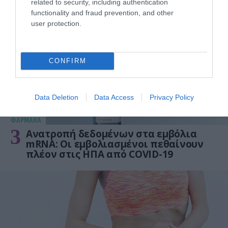
related to security, including authentication
γάλα!
functionality and fraud prevention, and other
user protection.
CONFIRM
Data Deletion
Data Access
Privacy Policy
ΦΑΡΜΑΚΑ
3
Ανατροπή δεδομένων στα εμβόλια
mRNA: Οι εμβολιασμένοι πεθαίνουν
πλέον στις ΗΠΑ από COVID-19