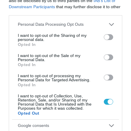
also be disclosed by us to third parties on the
IAB’s List of
Downstream Participants
that may further disclose it to other
third parties.
Please note that this website/app uses one or more Google
Personal Data Processing Opt Outs
services and may gather and store information including but
not limited to your visit or usage behaviour. You may click to
I want to opt-out of the Sharing of my
personal data.
grant or deny consent to Google and its third-party tags to
Opted In
use your data for below specified purposes in below Google
consent section.
I want to opt-out of the Sale of my
Personal Data.
Opted In
31.07.2026
15:06
Οι τροφές που βοηθούν στη μακροζωία
I want to opt-out of processing my
Personal Data for Targeted Advertising.
Opted In
I want to opt-out of Collection, Use,
ΔΗΜΟΦΙΛΗ
Retention, Sale, and/or Sharing of my
Personal Data that Is Unrelated with the
Purposes for which it was collected.
Opted Out
Google consents