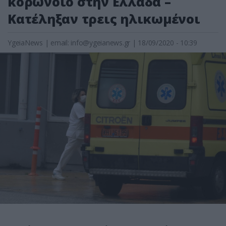
κορωνοϊό στην Ελλάδα –
Κατέληξαν τρεις ηλικωμένοι
YgeiaNews
|
email:
info@ygeianews.gr
| 18/09/2020 - 10:39