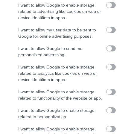
I want to allow Google to enable storage
related to advertising like cookies on web or
device identifiers in apps.
I want to allow my user data to be sent to
Google for online advertising purposes.
ΥΓΕΙΑ
1
Αυτό είναι το θαυματουργό έλαιο που
I want to allow Google to send me
προστατεύει από το Αλτχάιμερ
personalized advertising.
I want to allow Google to enable storage
related to analytics like cookies on web or
device identifiers in apps.
I want to allow Google to enable storage
related to functionality of the website or app.
I want to allow Google to enable storage
related to personalization.
ΥΓΕΙΑ
2
Το τρόφιμο που θωρακίζει «αθόρυβα»
I want to allow Google to enable storage
τα οστά σε κάθε ηλικία… δεν είναι το