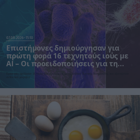
07.08.2026
15:10
Επιστήμονες δημιούργησαν για
πρώτη φορά 16 τεχνητούς ιούς με
AI – Οι προειδοποιήσεις για τη
βιοασφάλεια
Ερευνητές σχεδίασαν 16 νέους βακτηριοφάγους με τη βοήθεια Τεχνητής Νοημοσύνης που εξοντώνουν
ανθεκτικά μικρόβια