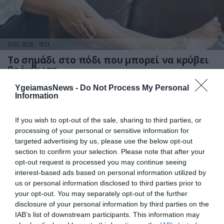
31.07.2026
15:11
Το σημάδι στο πόδι που μπορεί να κρύβει
θρόμβωση
YgeiamasNews -
Do Not Process My Personal
Information
If you wish to opt-out of the sale, sharing to third parties, or
processing of your personal or sensitive information for
targeted advertising by us, please use the below opt-out
section to confirm your selection. Please note that after your
opt-out request is processed you may continue seeing
interest-based ads based on personal information utilized by
us or personal information disclosed to third parties prior to
31.07.2026
15:10
your opt-out. You may separately opt-out of the further
Τι είναι η χολοκυστεκτομή στην οποία
disclosure of your personal information by third parties on the
υποβλήθηκε ο Μ.Χατζηγιάννης: Tα
IAB’s list of downstream participants. This information may
συμπτώματα που οδηγούν στην επέμβαση