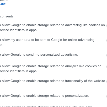
Out
consents
06.08.2026
09:04
ρόνια; –
Δεν ήταν μόνο 
o allow Google to enable storage related to advertising like cookies on
ουν τα
εξαφανίστηκε 
evice identifiers in apps.
πινης ζωής
ανθρώπινες κο
o allow my user data to be sent to Google for online advertising
έρευνα
s.
ριορίζονταν οι βασικοί μηχανισμοί γήρανσης
Η μελέτη βασίστηκε σε μαθηματικά μοντέλα
to allow Google to send me personalized advertising.
o allow Google to enable storage related to analytics like cookies on
evice identifiers in apps.
o allow Google to enable storage related to functionality of the website
o allow Google to enable storage related to personalization.
6
12:11
31.07.2026
15:11
o allow Google to enable storage related to security, including