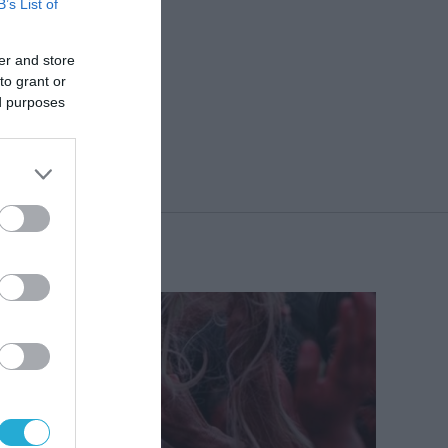
B’s List of
ν
er and store
to grant or
ed purposes