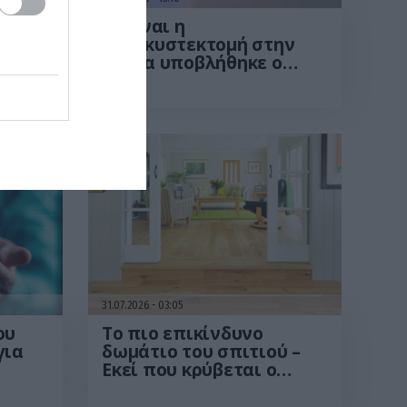
 που
Τι είναι η
χολοκυστεκτομή στην
οποία υποβλήθηκε ο
Μ.Χατζηγιάννης: Tα
συμπτώματα που
οδηγούν στην επέμβαση
31.07.2026
03:05
ου
Το πιο επικίνδυνο
για
δωμάτιο του σπιτιού –
Εκεί που κρύβεται ο
μεγαλύτερος κίνδυνος