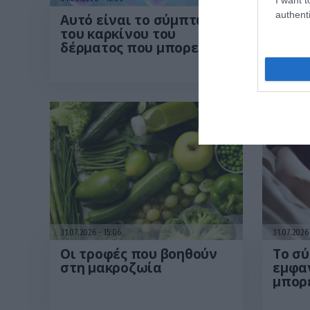
authenti
Αυτό είναι το σύμπτωμα
Ξυπνά
του καρκίνου του
από τ
δέρματος που μπορεί να
απλές
εντοπιστεί στο
περι
κομμωτήριο! – Τι δείχνει
από 
νέα έρευνα
31.07.2026
15:06
31.07.202
Οι τροφές που βοηθούν
Το σ
στη μακροζωία
εμφαν
μπορε
για 