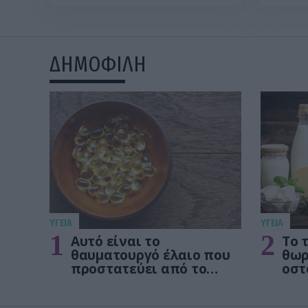
ΔΗΜΟΦΙΛΗ
ΥΓΕΙΑ
ΥΓΕΙΑ
1
2
Αυτό είναι το
Το 
θαυματουργό έλαιο που
θωρ
προστατεύει από το
οστ
Αλτχάιμερ
δεν