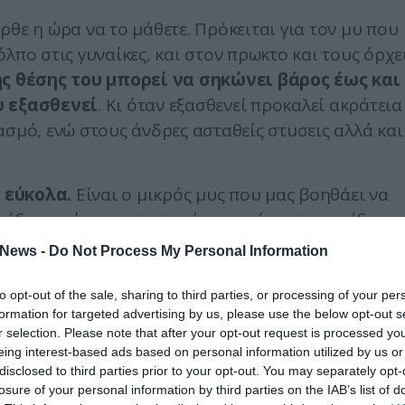
 ήρθε η ώρα να το μάθετε. Πρόκειται για τον μυ που
λπο στις γυναίκες, και στον πρωκτο και τους όρχε
ς θέσης του μπορεί να σηκώνει βάρος έως και
υ εξασθενεί
. Κι όταν εξασθενεί προκαλεί ακράτεια
ασμό, ενώ στους άνδρες ασταθείς στuσεις αλλά και
 εύκολα.
Είναι ο μικρός μυς που μας βοηθάει να
αίδευση ώστε να μπορούμε να κάνουμε την ίδια
άσκηση είναι απλή και περιλαμβάνει 20 επαναλήψε
News -
Do Not Process My Personal Information
λεπτά ημερησίως.
to opt-out of the sale, sharing to third parties, or processing of your per
τό,
πάρτε ένα βιβλίο, καθίστε άνετα σε μια
formation for targeted advertising by us, please use the below opt-out s
α.
Τοποθετήστε το βιβλίο ανάμεσα στα γόνατα και
r selection. Please note that after your opt-out request is processed y
eing interest-based ads based on personal information utilized by us or
disclosed to third parties prior to your opt-out. You may separately opt-
losure of your personal information by third parties on the IAB’s list of
 επανάληψη πρέπει να κρατάτε πάντα το βιβλίο