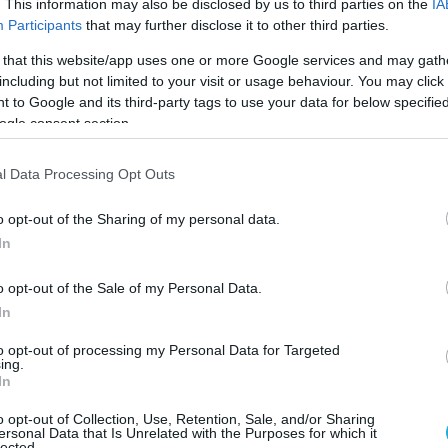
. This information may also be disclosed by us to third parties on the
IA
μέχρι το πέντε. Η άσκηση αυτή θα ενδυναμώσει τη
Participants
that may further disclose it to other third parties.
α σε δυο μήνες τα αποτελέσματα θα είναι εμφανή.
 that this website/app uses one or more Google services and may gath
θα ελέγχεται καλύτερα την ούρηση αλλά και τη
including but not limited to your visit or usage behaviour. You may click 
 to Google and its third-party tags to use your data for below specifi
ogle consent section.
l Data Processing Opt Outs
o opt-out of the Sharing of my personal data.
In
o opt-out of the Sale of my Personal Data.
In
to opt-out of processing my Personal Data for Targeted
ing.
In
o opt-out of Collection, Use, Retention, Sale, and/or Sharing
ersonal Data that Is Unrelated with the Purposes for which it
lected.