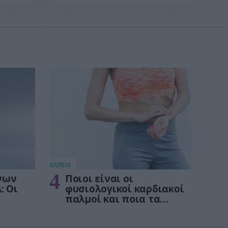
KΑΡΔΙΑ
4
νων
Ποιοι είναι οι
: Οι
φυσιολογικοί καρδιακοί
παλμοί και ποια τα
στις
επικίνδυνα όρια – Πότε
πρέπει να ανησυχήσετε