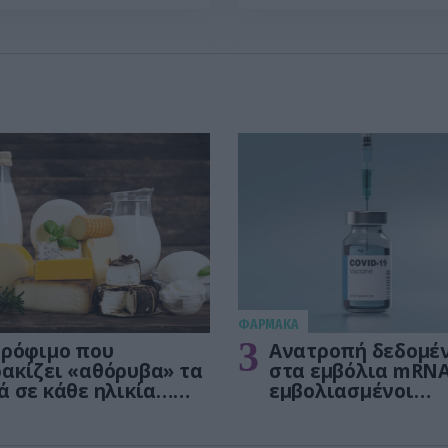
ΦΑΡΜΑΚΑ
3
τρόφιμο που
Ανατροπή δεδομέ
ακίζει «αθόρυβα» τα
στα εμβόλια mRNA
ά σε κάθε ηλικία…
εμβολιασμένοι
 είναι το γάλα!
πεθαίνουν πλέον 
ΗΠΑ από COVID-19