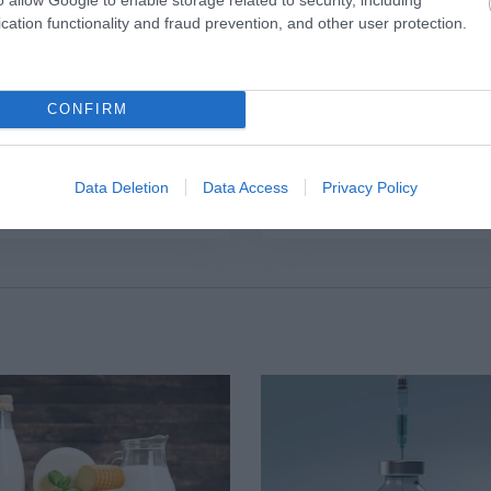
cation functionality and fraud prevention, and other user protection.
6
15:10
31.07.2026
15:06
CONFIRM
ναι η
Οι τροφές που βοηθ
κυστεκτομή στην
στη μακροζωία
α υποβλήθηκε ο
Data Deletion
Data Access
Privacy Policy
ζηγιάννης: Tα
τώματα που
ούν στην επέμβαση