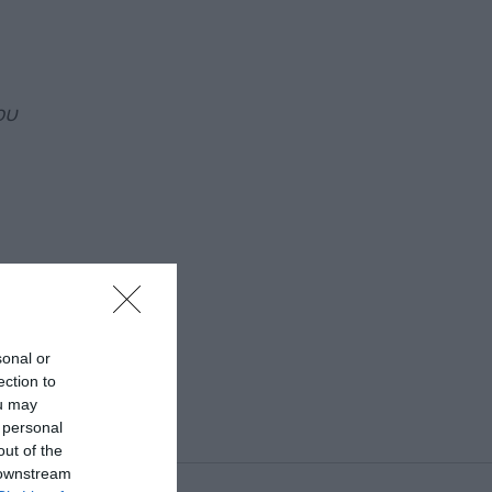
ου
υν
sonal or
ection to
ou may
 personal
out of the
 downstream