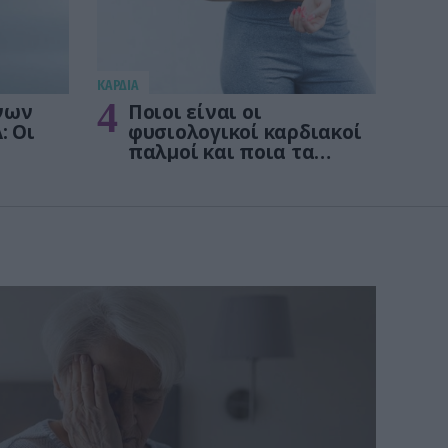
KΑΡΔΙΑ
4
νων
Ποιοι είναι οι
: Οι
φυσιολογικοί καρδιακοί
παλμοί και ποια τα
στις
επικίνδυνα όρια – Πότε
πρέπει να ανησυχήσετε