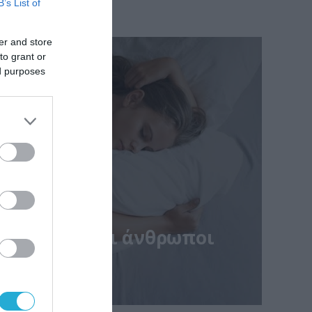
B’s List of
er and store
to grant or
ed purposes
 περισσότεροι άνθρωποι
ιρότερα
ς της καθημερινότητας