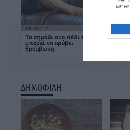
authenti
31.07.2026
15:11
31.07.202
Το σημάδι στο πόδι που
Τι εί
μπορεί να κρύβει
χολο
θρόμβωση
οποί
Μ.Χατ
συμπ
οδηγ
ΔΗΜΟΦΙΛΗ