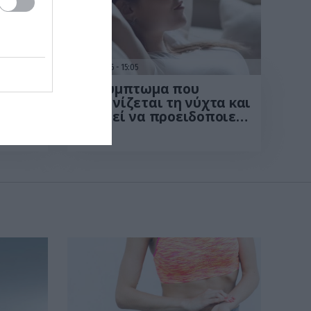
31.07.2026
15:05
ούν
Το σύμπτωμα που
εμφανίζεται τη νύχτα και
μπορεί να προειδοποιεί
για καρδιοπάθεια