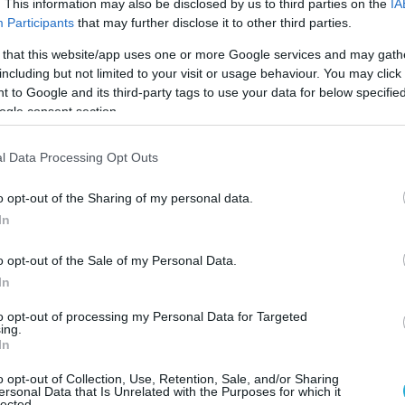
. This information may also be disclosed by us to third parties on the
IA
Participants
that may further disclose it to other third parties.
 that this website/app uses one or more Google services and may gath
including but not limited to your visit or usage behaviour. You may click 
 to Google and its third-party tags to use your data for below specifi
ogle consent section.
l Data Processing Opt Outs
o opt-out of the Sharing of my personal data.
In
o opt-out of the Sale of my Personal Data.
07.08.2026
06:05
In
ώματα ενός
Γιατί όλο και
to opt-out of processing my Personal Data for Targeted
οδίου
κοιμούνται χε
ing.
In
Από την υπερβολική χρήση οθονών μέχρι το άγχο
o opt-out of Collection, Use, Retention, Sale, and/or Sharing
ersonal Data that Is Unrelated with the Purposes for which it
lected.