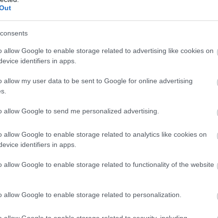
Out
consents
o allow Google to enable storage related to advertising like cookies on
evice identifiers in apps.
o allow my user data to be sent to Google for online advertising
s.
26
09:04
01.08.2026
15:06
to allow Google to send me personalized advertising.
ταν μόνο ηθικοί
Αυτό είναι το σύμπ
: Γιατί
του καρκίνου του
ανίστηκε ο
δέρματος που μπορε
o allow Google to enable storage related to analytics like cookies on
αλισμός από τις
εντοπιστεί στο
evice identifiers in apps.
πινες κοινωνίες –
κομμωτήριο! – Τι δε
ίχνει νέα έρευνα
νέα έρευνα
o allow Google to enable storage related to functionality of the website
o allow Google to enable storage related to personalization.
o allow Google to enable storage related to security, including