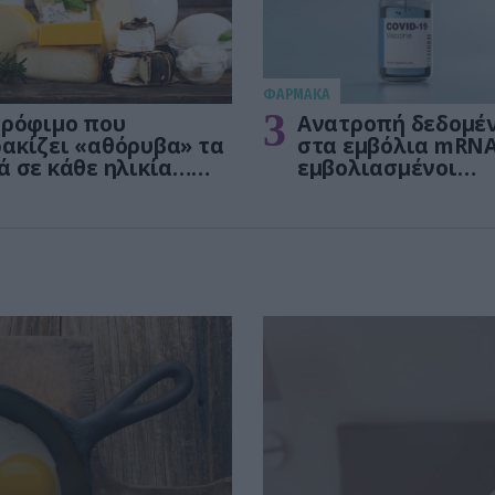
ΦΑΡΜΑΚΑ
3
τρόφιμο που
Ανατροπή δεδομέ
ακίζει «αθόρυβα» τα
στα εμβόλια mRNA
ά σε κάθε ηλικία…
εμβολιασμένοι
 είναι το γάλα!
πεθαίνουν πλέον 
ΗΠΑ από COVID-19