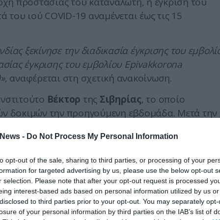
χή προστασίας του καταναλωτή, η έγκριση του
 του ιού COVID-19 αναμένεται έως τις 15
δίας ξεκίνησε την διαδικασία έγκρισης του εμβολί
σίας έγκρισης του εμβολίου Epivakkorona
0»
, αναφέρεται στη σχετική ανακοίνωση.
Ινστιτούτο
Βέκτορ
της
Σιβηρίας
, το οποίο
κών δοκιμών την προηγούμενη εβδομάδα. Μετά την
 και νέες κλινικές δοκιμές, στις οποίες θα πάρο
News -
Do Not Process My Personal Information
θώς και άτομα που πάσχουν από χρόνιες παθήσεις.
to opt-out of the sale, sharing to third parties, or processing of your per
formation for targeted advertising by us, please use the below opt-out s
r selection. Please note that after your opt-out request is processed y
eing interest-based ads based on personal information utilized by us or
disclosed to third parties prior to your opt-out. You may separately opt-
losure of your personal information by third parties on the IAB’s list of