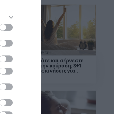
01.08.2026
12:11
τωμα
Ξυπνάτε και σέρνεστε
από την κούραση; 8+1
ί να
απλές κινήσεις για
περισσότερη ενέργεια
ίχνει
από το πρωί