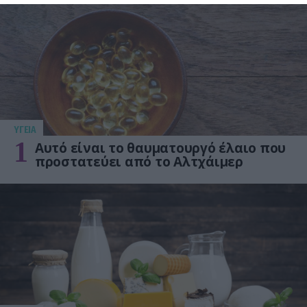
ΥΓΕΙΑ
1
Αυτό είναι το θαυματουργό έλαιο που
προστατεύει από το Αλτχάιμερ