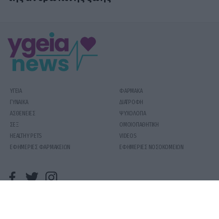
ΥΓΕΙΑ
ΦΑΡΜΑΚΑ
ΓΥΝΑΙΚΑ
ΔΙΑΤΡΟΦΗ
ΑΣΘΕΝΕΙΕΣ
ΨΥΧΟΛΟΓΙΑ
ΣΕΞ
ΟΜΟΙΟΠΑΘΗΤΙΚΗ
HEALTHY PETS
VIDEOS
ΕΦΗΜΕΡΙΕΣ ΦΑΡΜΑΚΕΙΩΝ
ΕΦΗΜΕΡΙΕΣ ΝΟΣΟΚΟΜΕΙΩΝ
COPYRIGHT 2020 | YGEIAMASNEWS.GR
ΟΡΟΙ ΧΡΗΣΗΣ
PRODUCED BY
WHISKEY