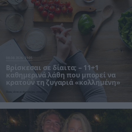
08.08.2026
21:05
Βρίσκεσαι σε δίαιτα; – 11+1
καθημερινά λάθη που μπορεί να
κρατούν τη ζυγαριά «κολλημένη»
Ποιες είναι οι συχνότερες «παγίδες»