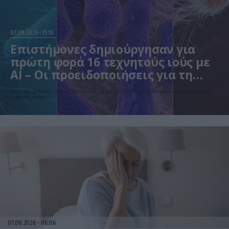
07.08.2026
15:10
Επιστήμονες δημιούργησαν για
πρώτη φορά 16 τεχνητούς ιούς με
AI – Οι προειδοποιήσεις για τη
βιοασφάλεια
Ερευνητές σχεδίασαν 16 νέους βακτηριοφάγους με τη βοήθεια Τεχνητής Νοημοσύνης που εξοντώνουν
ανθεκτικά μικρόβια
07.08.2026
06:06