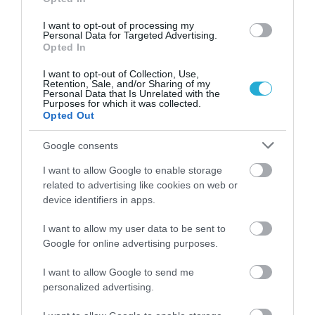
I want to opt-out of processing my
Personal Data for Targeted Advertising.
Opted In
I want to opt-out of Collection, Use,
01.08.2026
12:11
Retention, Sale, and/or Sharing of my
Personal Data that Is Unrelated with the
Ξυπνάτε και σέρνεστε από την κούραση;
Purposes for which it was collected.
8+1 απλές κινήσεις για περισσότερη
Opted Out
ενέργεια από το πρωί
Google consents
I want to allow Google to enable storage
related to advertising like cookies on web or
device identifiers in apps.
I want to allow my user data to be sent to
Google for online advertising purposes.
I want to allow Google to send me
personalized advertising.
31.07.2026
15:11
Το σημάδι στο πόδι που μπορεί να κρύβει