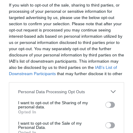
εξαφανίστηκε ο κανιβαλισμός από τις
If you wish to opt-out of the sale, sharing to third parties, or
ανθρώπινες κοινωνίες – Τι δείχνει νέα
processing of your personal or sensitive information for
έρευνα
targeted advertising by us, please use the below opt-out
section to confirm your selection. Please note that after your
opt-out request is processed you may continue seeing
interest-based ads based on personal information utilized by
us or personal information disclosed to third parties prior to
your opt-out. You may separately opt-out of the further
disclosure of your personal information by third parties on the
IAB’s list of downstream participants. This information may
also be disclosed by us to third parties on the
IAB’s List of
Downstream Participants
that may further disclose it to other
01.08.2026
15:06
third parties.
Αυτό είναι το σύμπτωμα του καρκίνου του
Please note that this website/app uses one or more Google
δέρματος που μπορεί να εντοπιστεί στο
Personal Data Processing Opt Outs
services and may gather and store information including but
κομμωτήριο! – Τι δείχνει νέα έρευνα
not limited to your visit or usage behaviour. You may click to
I want to opt-out of the Sharing of my
personal data.
grant or deny consent to Google and its third-party tags to
Opted In
use your data for below specified purposes in below Google
consent section.
I want to opt-out of the Sale of my
Personal Data.
Opted In