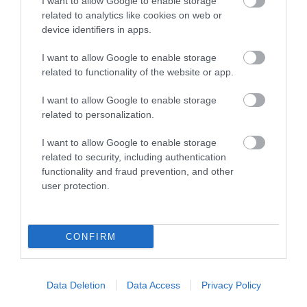
I want to allow Google to enable storage
θρόμβωση
related to analytics like cookies on web or
device identifiers in apps.
I want to allow Google to enable storage
related to functionality of the website or app.
I want to allow Google to enable storage
related to personalization.
I want to allow Google to enable storage
related to security, including authentication
functionality and fraud prevention, and other
31.07.2026
15:10
user protection.
Τι είναι η χολοκυστεκτομή στην οποία
υποβλήθηκε ο Μ.Χατζηγιάννης: Tα
συμπτώματα που οδηγούν στην επέμβαση
CONFIRM
ΔΗΜΟΦΙΛΗ
Data Deletion
Data Access
Privacy Policy