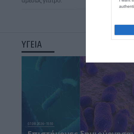
αμέσως γιατρό.
authenti
ΥΓΕΙΑ
07.08.2026
15:10