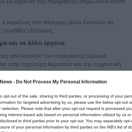
ων με καρκίνο του παγκρέατος επιβιώνουν πέντε
ι ο καρκίνος στο πάγκρεας είναι δύσκολο να
 συνήθεις εξετάσεις.
μα και σε άλλα όργανα.
τες από καρκίνο του παγκρέατος πρώιμα
ει στην ταχύτερη θεραπεία και την σημαντική
News -
Do Not Process My Personal Information
τικού καρκίνου, συμπεριλαμβανομένων κάποιω
ρός σας:
to opt-out of the sale, sharing to third parties, or processing of your per
formation for targeted advertising by us, please use the below opt-out s
ς είναι το αποτέλεσμα της συσσώρευσης
r selection. Please note that after your opt-out request is processed y
ου αίματος. Ο χοληφόρος αγωγός περνά από το
eing interest-based ads based on personal information utilized by us or
disclosed to third parties prior to your opt-out. You may separately opt-
αρα αναπτύσσονται κοντά στο άκρο του παγκρέατος
losure of your personal information by third parties on the IAB’s list of
αι προκαλείται συσσώρευση της χολής στην