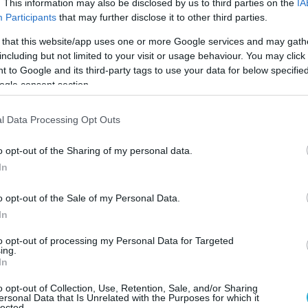
. This information may also be disclosed by us to third parties on the
IA
τρίνισμα του δέρματος και του λευκού των ματιών,
Participants
that may further disclose it to other third parties.
σκουρόχρωμα ούρα.
 that this website/app uses one or more Google services and may gath
including but not limited to your visit or usage behaviour. You may click 
μαντικό ρόλο στην πέψη λιπών. Αν τα ένζυμα της
 to Google and its third-party tags to use your data for below specifi
 έντερο για κάποιο λόγο, αυξάνεται το λίπος στα
ogle consent section.
l Data Processing Opt Outs
Το πάγκρεας βρίσκεται βαθιά στην κοιλιακή χώρα
νται τα νεύρα γύρω από τη σπονδυλική στήλη με
o opt-out of the Sharing of my personal data.
In
η. Ο καρκίνος του παγκρέατος μπορεί επίσης να
 φλεγμονή του παγκρέατος που μπορεί να
o opt-out of the Sale of my Personal Data.
In
Ορισμένες μορφές καρκίνου εκκρίνουν ενώσεις στο
to opt-out of processing my Personal Data for Targeted
ing.
ιπώδους ιστού, όσο και των σκελετικών μυών.
In
εί αδυναμία απορρόφησης των λιπών και των
o opt-out of Collection, Use, Retention, Sale, and/or Sharing
δεν παίρνετε όλες τις θερμίδες από τις τροφές.
ersonal Data that Is Unrelated with the Purposes for which it
lected.