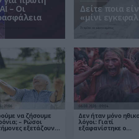
ν για πρώτη
AI – Οι
Δείτε ποια εί
ιοασφάλεια
«μίνι εγκεφαλ
ξοντώνουν ανθεκτικά μικρόβια
Τι πρέπει να κάνετε αμέσως
26
21:06
06.08.2026
09:04
ούμε να ζήσουμε
Δεν ήταν μόνο ηθικο
ρόνια; – Ρώσοι
λόγοι: Γιατί
τήμονες εξετάζουν
εξαφανίστηκε ο
ωρητικά όρια της
κανιβαλισμός από τ