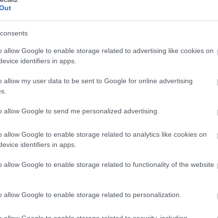
Out
νδέεται με ναυτία και εμετό, ειδικά όμως στον
ά λόγω του σημαντικού ρόλου που παίζει το
consents
εας βρίσκεται ακριβώς δίπλα στο στομάχι και το
o allow Google to enable storage related to advertising like cookies on
ύ εντέρου. Ένας όγκος ασκεί πίεση και επηρεάζει
evice identifiers in apps.
υν από το στομάχι και πηγαίνουν στον πεπτικό
o allow my user data to be sent to Google for online advertising
s.
 θώρακα:
Σε κάποιες περιπτώσεις, μπορεί
to allow Google to send me personalized advertising.
στη σας στο άνω δεξί τεταρτημόριο της κοιλιάς
θώρακα. Η διόγκωση της χοληδόχου κύστης αποτελεί
o allow Google to enable storage related to analytics like cookies on
evice identifiers in apps.
σας είναι πρησμένο και πονά, μπορεί να είναι
o allow Google to enable storage related to functionality of the website
VT). Ο καρκίνος γενικά αυξάνει τον κίνδυνο
ς (ο θρόμβος φτάνει στον πνεύμονα). Αν νιώσετε
o allow Google to enable storage related to personalization.
γο ή παρατεταμένη ταχυκαρδία, συμβουλευτείτε
o allow Google to enable storage related to security, including