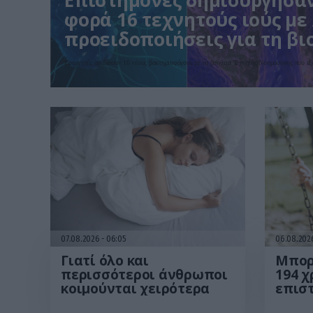
Επιστήμονες δημιούργησα
φορά 16 τεχνητούς ιούς με 
προειδοποιήσεις για τη β
Ερευνητές σχεδίασαν 16 νέους βακτηριοφάγους με τη βοήθεια Τεχνητής Νοημοσύνης που ε
07.08.2026
06:05
06.08.20
Γιατί όλο και
Μπορ
περισσότεροι άνθρωποι
194 χ
κοιμούνται χειρότερα
επισ
τα θε