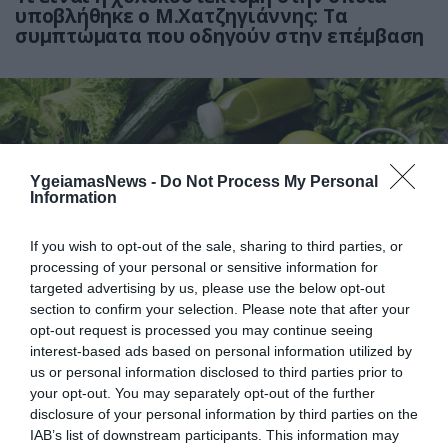
υποβλήθηκε ο Μ.Χατζηγιάννης: Tα
συμπτώματα που οδηγούν στην επέμβαση
YgeiamasNews -
Do Not Process My Personal
Information
If you wish to opt-out of the sale, sharing to third parties, or
processing of your personal or sensitive information for
31.07.2026
15:06
targeted advertising by us, please use the below opt-out
Οι τροφές που βοηθούν στη μακροζωία
section to confirm your selection. Please note that after your
opt-out request is processed you may continue seeing
interest-based ads based on personal information utilized by
us or personal information disclosed to third parties prior to
your opt-out. You may separately opt-out of the further
disclosure of your personal information by third parties on the
IAB’s list of downstream participants. This information may