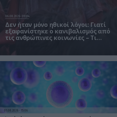
06.08.2026
09:04
Δεν ήταν μόνο ηθικοί λόγοι: Γιατί
εξαφανίστηκε ο κανιβαλισμός από
τις ανθρώπινες κοινωνίες – Τι
δείχνει νέα έρευνα
Η μελέτη βασίστηκε σε μαθηματικά μοντέλα
01.08.2026
15:06