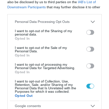
also be disclosed by us to third parties on the
IAB’s List of
Downstream Participants
that may further disclose it to other
third parties.
31.07.2026
15:05
Please note that this website/app uses one or more Google
Personal Data Processing Opt Outs
services and may gather and store information including but
Το σύμπτωμα που εμφανίζεται τη νύχτα
not limited to your visit or usage behaviour. You may click to
I want to opt-out of the Sharing of my
και μπορεί να προειδοποιεί για
personal data.
καρδιοπάθεια
grant or deny consent to Google and its third-party tags to
Opted In
use your data for below specified purposes in below Google
consent section.
I want to opt-out of the Sale of my
Personal Data.
Opted In
I want to opt-out of processing my
Personal Data for Targeted Advertising.
Opted In
I want to opt-out of Collection, Use,
Retention, Sale, and/or Sharing of my
Personal Data that Is Unrelated with the
Purposes for which it was collected.
31.07.2026
03:06
Opted Out
Ιατρικά μυστήρια που έμειναν ανεξήγητα
για δεκαετίες
Google consents