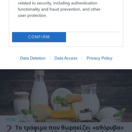
related to security, including authentication
functionality and fraud prevention, and other
user protection.
CONFIRM
ΥΓΕΙΑ
1
Αυτό είναι το θαυματουργό έλαιο που
προστατεύει από το Αλτχάιμερ
Data Deletion
Data Access
Privacy Policy
ΥΓΕΙΑ
2
Το τρόφιμο που θωρακίζει «αθόρυβα»