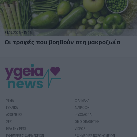
31.07.2026
15:06
Οι τροφές που βοηθούν στη μακροζωία
ΥΓΕΙΑ
ΦΑΡΜΑΚΑ
ΓΥΝΑΙΚΑ
ΔΙΑΤΡΟΦΗ
ΑΣΘΕΝΕΙΕΣ
ΨΥΧΟΛΟΓΙΑ
ΣΕΞ
ΟΜΟΙΟΠΑΘΗΤΙΚΗ
HEALTHY PETS
VIDEOS
ΕΦΗΜΕΡΙΕΣ ΦΑΡΜΑΚΕΙΩΝ
ΕΦΗΜΕΡΙΕΣ ΝΟΣΟΚΟΜΕΙΩΝ