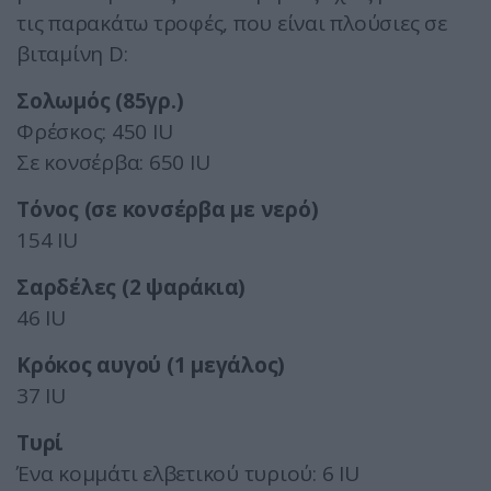
τις παρακάτω τροφές, που είναι πλούσιες σε
βιταμίνη D:
Σολωμός (85γρ.)
Φρέσκος: 450 IU
Σε κονσέρβα: 650 IU
Τόνος (σε κονσέρβα με νερό)
154 IU
Σαρδέλες (2 ψαράκια)
46 IU
Κρόκος αυγού (1 μεγάλος)
37 IU
Τυρί
Ένα κομμάτι ελβετικού τυριού: 6 IU