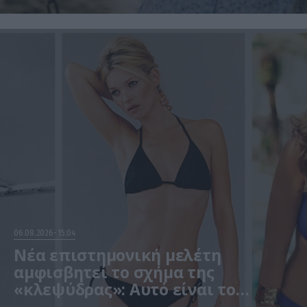
06.08.2026
15:04
Νέα επιστημονική μελέτη
αμφισβητεί το σχήμα της
«κλεψύδρας»: Αυτό είναι το
«ιδανικό» γυναικείο σώμα