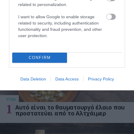
Εκεί που κρύβεται ο μεγαλύτερος κίνδυνος
related to personalization.
I want to allow Google to enable storage
related to security, including authentication
ΔΗΜΟΦΙΛΗ
functionality and fraud prevention, and other
user protection.
CONFIRM
Data Deletion
Data Access
Privacy Policy
ΥΓΕΙΑ
1
Αυτό είναι το θαυματουργό έλαιο που
προστατεύει από το Αλτχάιμερ