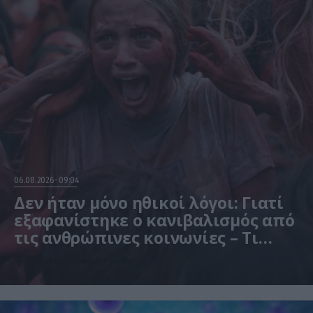
06.08.2026
09:04
Δεν ήταν μόνο ηθικοί λόγοι: Γιατί
εξαφανίστηκε ο κανιβαλισμός από
τις ανθρώπινες κοινωνίες – Τι
δείχνει νέα έρευνα
Η μελέτη βασίστηκε σε μαθηματικά μοντέλα