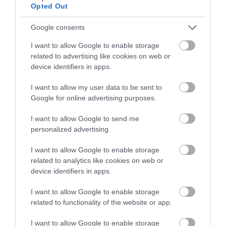
Opted Out
Google consents
I want to allow Google to enable storage
related to advertising like cookies on web or
31.07.2026
03:06
device identifiers in apps.
Ιατρικά μυστήρια που έμειναν ανεξήγητα
I want to allow my user data to be sent to
για δεκαετίες
Google for online advertising purposes.
I want to allow Google to send me
personalized advertising.
I want to allow Google to enable storage
related to analytics like cookies on web or
device identifiers in apps.
I want to allow Google to enable storage
related to functionality of the website or app.
31.07.2026
03:05
Το πιο επικίνδυνο δωμάτιο του σπιτιού –
I want to allow Google to enable storage