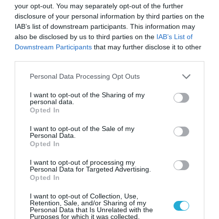
your opt-out. You may separately opt-out of the further
31.07.2026
15:06
disclosure of your personal information by third parties on the
Οι τροφές που βοηθούν στη μακροζωία
IAB’s list of downstream participants. This information may
also be disclosed by us to third parties on the
IAB’s List of
Downstream Participants
that may further disclose it to other
third parties.
Please note that this website/app uses one or more Google
Personal Data Processing Opt Outs
services and may gather and store information including but
not limited to your visit or usage behaviour. You may click to
I want to opt-out of the Sharing of my
personal data.
grant or deny consent to Google and its third-party tags to
Opted In
use your data for below specified purposes in below Google
consent section.
I want to opt-out of the Sale of my
Personal Data.
31.07.2026
15:05
Opted In
Το σύμπτωμα που εμφανίζεται τη νύχτα
και μπορεί να προειδοποιεί για
I want to opt-out of processing my
καρδιοπάθεια
Personal Data for Targeted Advertising.
Opted In
I want to opt-out of Collection, Use,
Retention, Sale, and/or Sharing of my
Personal Data that Is Unrelated with the
Purposes for which it was collected.