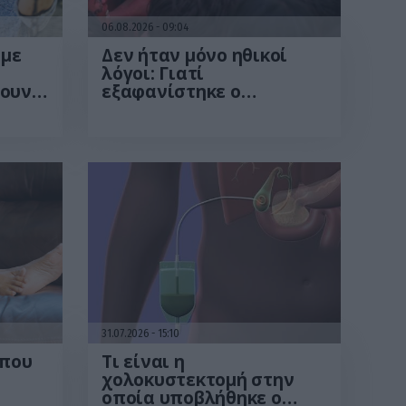
06.08.2026
09:04
υμε
Δεν ήταν μόνο ηθικοί
λόγοι: Γιατί
ζουν
εξαφανίστηκε ο
της
κανιβαλισμός από τις
ανθρώπινες κοινωνίες –
Τι δείχνει νέα έρευνα
31.07.2026
15:10
 που
Τι είναι η
χολοκυστεκτομή στην
οποία υποβλήθηκε ο