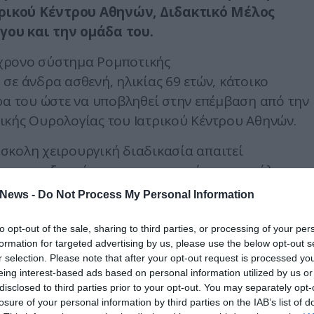
ρικού Κέντρου Αθηνών, Διδακτικό Μέλος
γου και την ομάδα του.
χρονο σύστημα Ρομποτικής
, σε άνδρα ασθενή, ηλικίας 69 ετών, κάτοικο
ρα του ώστε να υποβληθεί στην επέμβαση από την
ικής Ουρολογίας του Ιατρικού Κέντρου Αθηνών.
σκολη χειρουργική διαδικασία απαιτεί
υση και εξοικείωση στην ανατομία των μεγάλων
ομποτικής ομάδας του Κέντρου Ελάχιστα Επεμβατικ
News -
Do Not Process My Personal Information
, σε συνδυασμό με την τρισδιάστατη και
βεια και μεγέθυνση των ρομποτικών εργαλείων
to opt-out of the sale, sharing to third parties, or processing of your per
formation for targeted advertising by us, please use the below opt-out s
την επέμβαση αυτή αναίμακτη και ταχείας
r selection. Please note that after your opt-out request is processed y
eing interest-based ads based on personal information utilized by us or
disclosed to third parties prior to your opt-out. You may separately opt-
 της επέμβασης δεν απαιτήθηκε μετάγγιση αίματος,
losure of your personal information by third parties on the IAB’s list of