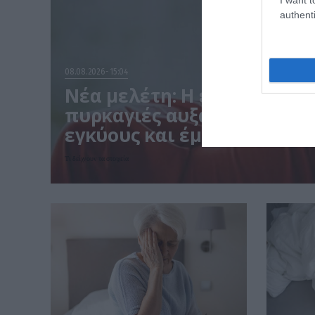
authenti
08.08.2026
15:04
Νέα μελέτη: Η εισπνοή καπ
πυρκαγιές αυξάνει τον κίν
εγκύους και έμβρυα
Τι δείχνουν τα στοιχεία