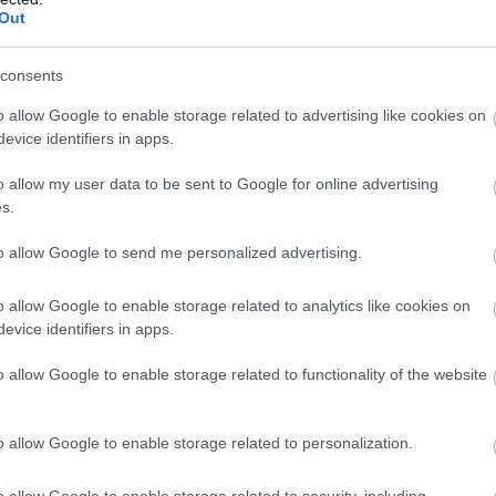
λία και τα κάτω άκρα.
Out
ζει οίδημα των κάτω άκρων και δυσλειτουργία του
consents
α αποσυμφορηθεί λοιπόν, η κυκλοφορία του
o allow Google to enable storage related to advertising like cookies on
ίωση του ασθενούς (μερικές φορές σημαντικά),
evice identifiers in apps.
εφρού αλλά και του καρκινικού θρόμβου.
o allow my user data to be sent to Google for online advertising
s.
to allow Google to send me personalized advertising.
o allow Google to enable storage related to analytics like cookies on
evice identifiers in apps.
o allow Google to enable storage related to functionality of the website
o allow Google to enable storage related to personalization.
o allow Google to enable storage related to security, including