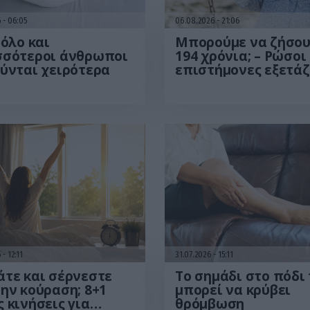
6
06:05
06.08.2026
21:06
 όλο και
Μπορούμε να ζήσο
σσότεροι άνθρωποι
194 χρόνια; – Ρώσοι
ύνται χειρότερα
επιστήμονες εξετά
τα θεωρητικά όρια 
ανθρώπινης ζωής
6
12:11
31.07.2026
15:11
τε και σέρνεστε
Το σημάδι στο πόδι
ην κούραση; 8+1
μπορεί να κρύβει
 κινήσεις για
θρόμβωση