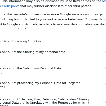
δια ημέρα, κινητοποιήθηκε την επόμενη και έλαβε
. This information may also be disclosed by us to third parties on the
IA
Participants
that may further disclose it to other third parties.
ειρητική ημέρα, χωρίς πλέον αναλγητική αγωγή. Η
δειξε τον ασθενή ελεύθερο νόσου.
 that this website/app uses one or more Google services and may gath
including but not limited to your visit or usage behaviour. You may click 
ίας του Ιατρικού Κέντρου Αθηνών συνεχίζει να
 to Google and its third-party tags to use your data for below specifi
ogle consent section.
ολογίας και ογκολογίας, ακολουθώντας επάξια τις
ροντας στους Έλληνες και διεθνείς ασθενείς τα
l Data Processing Opt Outs
υσυνειδησία και επιστημονική αρτιότητα.
o opt-out of the Sharing of my personal data.
In
 ιάσιμος, αν ο όγκος αφαιρεθεί είτε με μερική
o opt-out of the Sale of my Personal Data.
υ με διατήρηση της νεφρικής μονάδας) είτε
In
ίναι > 6-7 εκατοστά ή σε κεντρική θέση.
to opt-out of processing my Personal Data for Targeted
ing.
ρκίνου ή πιο εξελικτικού σταδίου, ο όγκος μπορεί 
In
ς καταλαμβάνει τη νεφρική φλέβα ή ακόμα να
o opt-out of Collection, Use, Retention, Sale, and/or Sharing
αλύτερο φλεβικό κλάδο που κατεβαίνει από την
ersonal Data that Is Unrelated with the Purposes for which it
lected.