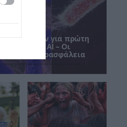
δημιούργησαν για πρώτη
ούς ιούς με AI – Οι
ις για τη βιοασφάλεια
με τη βοήθεια Τεχνητής Νοημοσύνης που εξοντώνουν ανθεκτικά μικρόβια