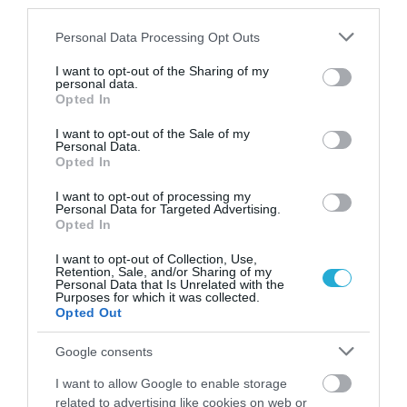
third parties.
31.07.2026
03:06
Ιατρικά μυστήρια που έμειναν ανεξήγητα
Please note that this website/app uses one or more Google
Personal Data Processing Opt Outs
για δεκαετίες
services and may gather and store information including but
not limited to your visit or usage behaviour. You may click to
I want to opt-out of the Sharing of my
personal data.
grant or deny consent to Google and its third-party tags to
Opted In
use your data for below specified purposes in below Google
consent section.
I want to opt-out of the Sale of my
Personal Data.
Opted In
I want to opt-out of processing my
Personal Data for Targeted Advertising.
Opted In
I want to opt-out of Collection, Use,
31.07.2026
03:05
Retention, Sale, and/or Sharing of my
Το πιο επικίνδυνο δωμάτιο του σπιτιού –
Personal Data that Is Unrelated with the
Purposes for which it was collected.
Εκεί που κρύβεται ο μεγαλύτερος κίνδυνος
Opted Out
Google consents
I want to allow Google to enable storage
related to advertising like cookies on web or