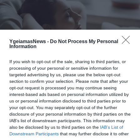
YgeiamasNews -
Do Not Process My Personal
Information
31.07.2026
15:05
Το σύμπτωμα που εμφανίζεται τη νύχτα
και μπορεί να προειδοποιεί για
If you wish to opt-out of the sale, sharing to third parties, or
καρδιοπάθεια
processing of your personal or sensitive information for
targeted advertising by us, please use the below opt-out
section to confirm your selection. Please note that after your
opt-out request is processed you may continue seeing
interest-based ads based on personal information utilized by
us or personal information disclosed to third parties prior to
your opt-out. You may separately opt-out of the further
disclosure of your personal information by third parties on the
IAB’s list of downstream participants. This information may
also be disclosed by us to third parties on the
IAB’s List of
Downstream Participants
that may further disclose it to other