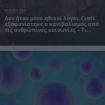
06.08.2026
09:04
Δεν ήταν μόνο ηθικοί λόγοι: Γιατί
εξαφανίστηκε ο κανιβαλισμός από
τις ανθρώπινες κοινωνίες – Τι
δείχνει νέα έρευνα
Η μελέτη βασίστηκε σε μαθηματικά μοντέλα