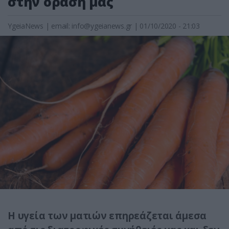
στην όρασή μας
YgeiaNews
|
email:
info@ygeianews.gr
| 01/10/2020 - 21:03
Η υγεία των ματιών επηρεάζεται άμεσα