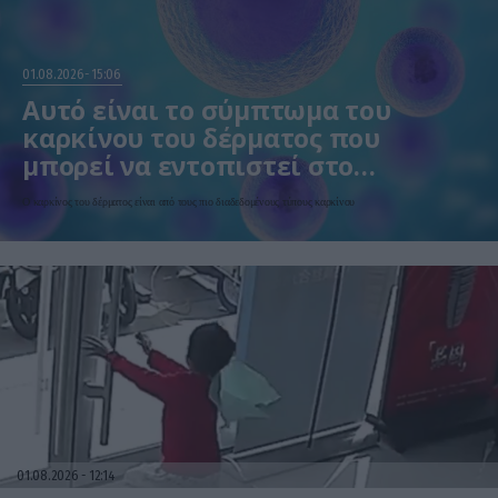
01.08.2026
15:06
Αυτό είναι το σύμπτωμα του
καρκίνου του δέρματος που
μπορεί να εντοπιστεί στο
κομμωτήριο! – Τι δείχνει νέα
Ο καρκίνος του δέρματος είναι από τους πιο διαδεδομένους τύπους καρκίνου
έρευνα
01.08.2026
12:14