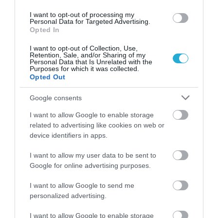
31.07.2026
15:10
I want to opt-out of processing my
Personal Data for Targeted Advertising.
Τι είναι η χολοκυστεκτομή στην οποία
Opted In
υποβλήθηκε ο Μ.Χατζηγιάννης: Tα
συμπτώματα που οδηγούν στην επέμβαση
I want to opt-out of Collection, Use,
Retention, Sale, and/or Sharing of my
Personal Data that Is Unrelated with the
Purposes for which it was collected.
Opted Out
Google consents
I want to allow Google to enable storage
related to advertising like cookies on web or
device identifiers in apps.
I want to allow my user data to be sent to
31.07.2026
15:06
Google for online advertising purposes.
Οι τροφές που βοηθούν στη μακροζωία
I want to allow Google to send me
personalized advertising.
I want to allow Google to enable storage