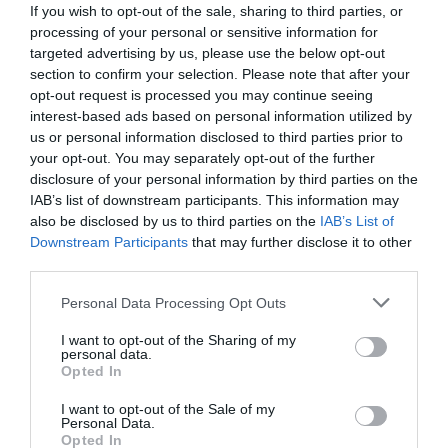
If you wish to opt-out of the sale, sharing to third parties, or
processing of your personal or sensitive information for
targeted advertising by us, please use the below opt-out
section to confirm your selection. Please note that after your
opt-out request is processed you may continue seeing
interest-based ads based on personal information utilized by
us or personal information disclosed to third parties prior to
your opt-out. You may separately opt-out of the further
disclosure of your personal information by third parties on the
31.07.2026
15:11
IAB’s list of downstream participants. This information may
Το σημάδι στο πόδι που μπορεί να κρύβει
also be disclosed by us to third parties on the
IAB’s List of
θρόμβωση
Downstream Participants
that may further disclose it to other
third parties.
Please note that this website/app uses one or more Google
Personal Data Processing Opt Outs
services and may gather and store information including but
not limited to your visit or usage behaviour. You may click to
I want to opt-out of the Sharing of my
personal data.
grant or deny consent to Google and its third-party tags to
Opted In
use your data for below specified purposes in below Google
consent section.
I want to opt-out of the Sale of my
Personal Data.
Opted In