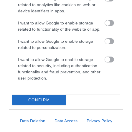
related to analytics like cookies on web or
device identifiers in apps.
I want to allow Google to enable storage
related to functionality of the website or app.
31.07.2026
15:05
I want to allow Google to enable storage
related to personalization.
Το σύμπτωμα που εμφανίζεται τη νύχτα
και μπορεί να προειδοποιεί για
I want to allow Google to enable storage
καρδιοπάθεια
related to security, including authentication
functionality and fraud prevention, and other
user protection.
ΔΗΜΟΦΙΛΗ
CONFIRM
Data Deletion
Data Access
Privacy Policy