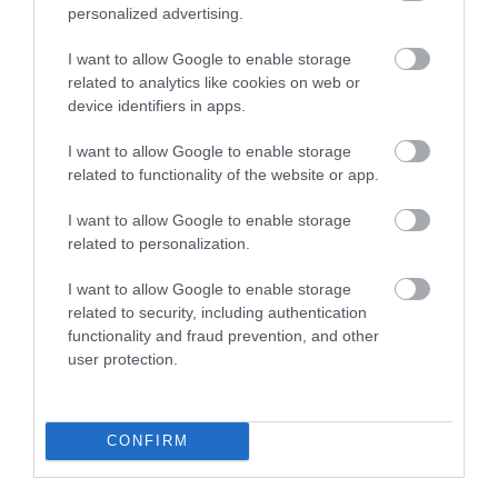
31.07.2026
15:11
personalized advertising.
Το σημάδι στο πόδι που μπορεί να κρύβει
I want to allow Google to enable storage
θρόμβωση
related to analytics like cookies on web or
device identifiers in apps.
I want to allow Google to enable storage
related to functionality of the website or app.
I want to allow Google to enable storage
related to personalization.
I want to allow Google to enable storage
related to security, including authentication
31.07.2026
15:10
functionality and fraud prevention, and other
Τι είναι η χολοκυστεκτομή στην οποία
user protection.
υποβλήθηκε ο Μ.Χατζηγιάννης: Tα
συμπτώματα που οδηγούν στην επέμβαση
CONFIRM