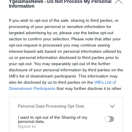
YgeiamasNews -
Do Not Process My Personal
Information
Δεν ήταν μόνο ηθικοί λόγοι: Γιατί
εξαφανίστηκε ο κανιβαλισμός από τις
ανθρώπινες κοινωνίες – Τι δείχνει νέα
If you wish to opt-out of the sale, sharing to third parties, or
έρευνα
processing of your personal or sensitive information for
targeted advertising by us, please use the below opt-out
section to confirm your selection. Please note that after your
opt-out request is processed you may continue seeing
interest-based ads based on personal information utilized by
us or personal information disclosed to third parties prior to
your opt-out. You may separately opt-out of the further
disclosure of your personal information by third parties on the
IAB’s list of downstream participants. This information may
also be disclosed by us to third parties on the
IAB’s List of
Downstream Participants
that may further disclose it to other
01.08.2026
15:06
third parties.
Αυτό είναι το σύμπτωμα του καρκίνου του
δέρματος που μπορεί να εντοπιστεί στο
Please note that this website/app uses one or more Google
Personal Data Processing Opt Outs
κομμωτήριο! – Τι δείχνει νέα έρευνα
services and may gather and store information including but
not limited to your visit or usage behaviour. You may click to
I want to opt-out of the Sharing of my
personal data.
grant or deny consent to Google and its third-party tags to
Opted In
use your data for below specified purposes in below Google