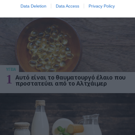
ΔΗΜΟΦΙΛΗ
Data Deletion
Data Access
Privacy Policy
ΥΓΕΙΑ
1
Αυτό είναι το θαυματουργό έλαιο που
προστατεύει από το Αλτχάιμερ