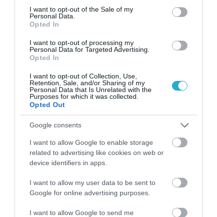
consent section.
I want to opt-out of the Sale of my
Personal Data.
Opted In
I want to opt-out of processing my
Personal Data for Targeted Advertising.
Opted In
01.08.2026
12:11
I want to opt-out of Collection, Use,
Retention, Sale, and/or Sharing of my
Ξυπνάτε και σέρνεστε από την κούραση;
Personal Data that Is Unrelated with the
Purposes for which it was collected.
8+1 απλές κινήσεις για περισσότερη
Opted Out
ενέργεια από το πρωί
Google consents
I want to allow Google to enable storage
related to advertising like cookies on web or
device identifiers in apps.
I want to allow my user data to be sent to
Google for online advertising purposes.
I want to allow Google to send me