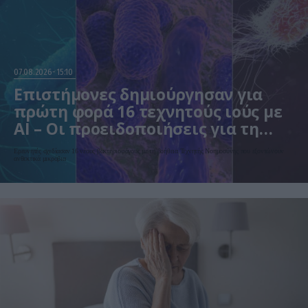
07.08.2026
15:10
Επιστήμονες δημιούργησαν για
πρώτη φορά 16 τεχνητούς ιούς με
AI – Οι προειδοποιήσεις για τη
βιοασφάλεια
Ερευνητές σχεδίασαν 16 νέους βακτηριοφάγους με τη βοήθεια Τεχνητής Νοημοσύνης που εξοντώνουν
ανθεκτικά μικρόβια