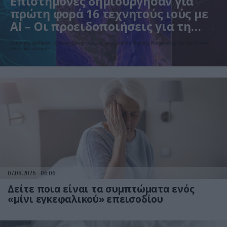
Επιστήμονες δημιούργησαν για
πρώτη φορά 16 τεχνητούς ιούς με
AI – Οι προειδοποιήσεις για τη
βιοασφάλεια
Ερευνητές σχεδίασαν 16 νέους βακτηριοφάγους με τη βοήθεια Τεχνητής Νοημοσύνης που εξοντώνουν
ανθεκτικά μικρόβια
07.08.2026
06:06
Δείτε ποια είναι τα συμπτώματα ενός
«μίνι εγκεφαλικού» επεισοδίου