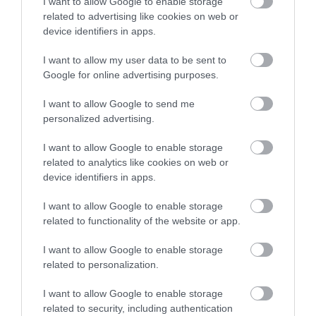
I want to allow Google to enable storage
related to advertising like cookies on web or
device identifiers in apps.
I want to allow my user data to be sent to
Google for online advertising purposes.
I want to allow Google to send me
01.08.2026
15:06
personalized advertising.
Αυτό είναι το σύμπτωμα του καρκίνου του
I want to allow Google to enable storage
δέρματος που μπορεί να εντοπιστεί στο
related to analytics like cookies on web or
κομμωτήριο! – Τι δείχνει νέα έρευνα
device identifiers in apps.
I want to allow Google to enable storage
related to functionality of the website or app.
I want to allow Google to enable storage
related to personalization.
I want to allow Google to enable storage
related to security, including authentication