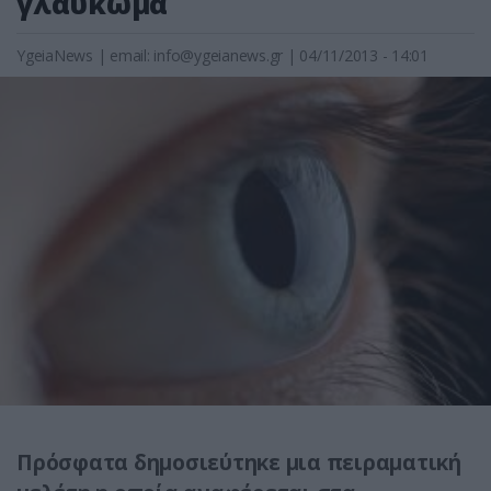
γλαύκωμα
YgeiaNews
|
email:
info@ygeianews.gr
| 04/11/2013 - 14:01
Πρόσφατα δημοσιεύτηκε μια πειραματική