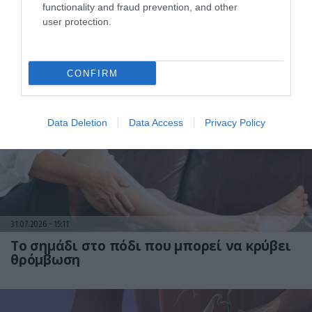
functionality and fraud prevention, and other
01.08.2026
12:11
user protection.
Ξυπνάτε και σέρνεστε από την κούραση;
8+1 απλές κινήσεις για περισσότερη
ενέργεια από το πρωί
CONFIRM
Data Deletion
Data Access
Privacy Policy
31.07.2026
15:11
Το σημάδι στο πόδι που μπορεί να κρύβει
θρόμβωση