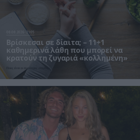
08.08.2026
21:05
Βρίσκεσαι σε δίαιτα; – 11+1
καθημερινά λάθη που μπορεί να
κρατούν τη ζυγαριά «κολλημένη»
Ποιες είναι οι συχνότερες «παγίδες»