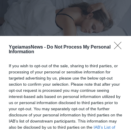
YgeiamasNews -
Do Not Process My Personal
Information
07.08.2026
06:05
Γιατί όλο και περισσότεροι άνθρωποι
κοιμούνται χειρότερα
If you wish to opt-out of the sale, sharing to third parties, or
processing of your personal or sensitive information for
targeted advertising by us, please use the below opt-out
section to confirm your selection. Please note that after your
opt-out request is processed you may continue seeing
interest-based ads based on personal information utilized by
us or personal information disclosed to third parties prior to
your opt-out. You may separately opt-out of the further
disclosure of your personal information by third parties on the
IAB’s list of downstream participants. This information may
also be disclosed by us to third parties on the
IAB’s List of