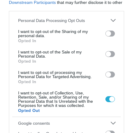
Downstream Participants
that may further disclose it to other
06.08.2026
21:06
third parties.
Μπορούμε να ζήσουμε 194 χρόνια; – Ρώσοι
επιστήμονες εξετάζουν τα θεωρητικά όρια
Please note that this website/app uses one or more Google
Personal Data Processing Opt Outs
της ανθρώπινης ζωής
services and may gather and store information including but
not limited to your visit or usage behaviour. You may click to
I want to opt-out of the Sharing of my
personal data.
grant or deny consent to Google and its third-party tags to
Opted In
use your data for below specified purposes in below Google
consent section.
I want to opt-out of the Sale of my
Personal Data.
Opted In
I want to opt-out of processing my
Personal Data for Targeted Advertising.
Opted In
06.08.2026
09:04
I want to opt-out of Collection, Use,
Retention, Sale, and/or Sharing of my
Δεν ήταν μόνο ηθικοί λόγοι: Γιατί
Personal Data that Is Unrelated with the
Purposes for which it was collected.
εξαφανίστηκε ο κανιβαλισμός από τις
Opted Out
ανθρώπινες κοινωνίες – Τι δείχνει νέα
έρευνα
Google consents