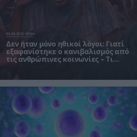
06.08.2026
09:04
Δεν ήταν μόνο ηθικοί λόγοι: Γιατί
εξαφανίστηκε ο κανιβαλισμός από
τις ανθρώπινες κοινωνίες – Τι
δείχνει νέα έρευνα
Η μελέτη βασίστηκε σε μαθηματικά μοντέλα