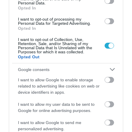
Personal Data.
31.07.2026
15:10
Opted In
Τι είναι η χολοκυστεκτομή στην οποία
υποβλήθηκε ο Μ.Χατζηγιάννης: Tα
I want to opt-out of processing my
Personal Data for Targeted Advertising.
συμπτώματα που οδηγούν στην επέμβαση
Opted In
I want to opt-out of Collection, Use,
Retention, Sale, and/or Sharing of my
Personal Data that Is Unrelated with the
Purposes for which it was collected.
Opted Out
Google consents
I want to allow Google to enable storage
related to advertising like cookies on web or
device identifiers in apps.
31.07.2026
15:06
Οι τροφές που βοηθούν στη μακροζωία
I want to allow my user data to be sent to
Google for online advertising purposes.
I want to allow Google to send me
personalized advertising.