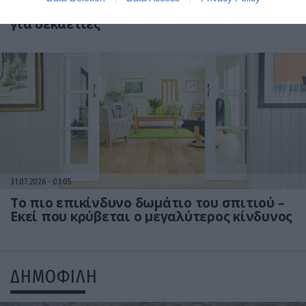
Ιατρικά μυστήρια που έμειναν ανεξήγητα
για δεκαετίες
31.07.2026
03:05
Το πιο επικίνδυνο δωμάτιο του σπιτιού –
Εκεί που κρύβεται ο μεγαλύτερος κίνδυνος
ΔΗΜΟΦΙΛΗ