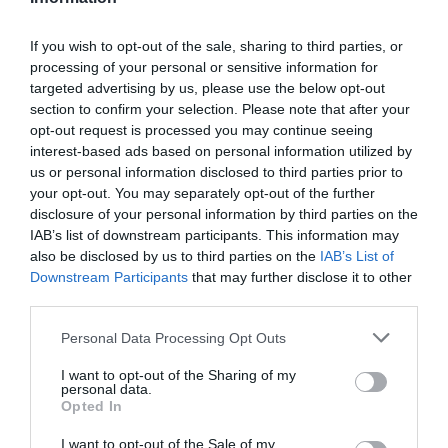
If you wish to opt-out of the sale, sharing to third parties, or
processing of your personal or sensitive information for
targeted advertising by us, please use the below opt-out
section to confirm your selection. Please note that after your
opt-out request is processed you may continue seeing
interest-based ads based on personal information utilized by
us or personal information disclosed to third parties prior to
31.07.2026
15:11
your opt-out. You may separately opt-out of the further
Το σημάδι στο πόδι που μπορεί να κρύβει
disclosure of your personal information by third parties on the
θρόμβωση
IAB’s list of downstream participants. This information may
also be disclosed by us to third parties on the
IAB’s List of
Downstream Participants
that may further disclose it to other
third parties.
Please note that this website/app uses one or more Google
Personal Data Processing Opt Outs
services and may gather and store information including but
not limited to your visit or usage behaviour. You may click to
I want to opt-out of the Sharing of my
personal data.
grant or deny consent to Google and its third-party tags to
Opted In
use your data for below specified purposes in below Google
consent section.
I want to opt-out of the Sale of my