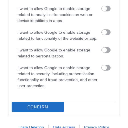
I want to allow Google to enable storage
related to analytics like cookies on web or
device identifiers in apps.
I want to allow Google to enable storage
31.07.2026
15:05
related to functionality of the website or app.
Το σύμπτωμα που εμφανίζεται τη νύχτα
I want to allow Google to enable storage
και μπορεί να προειδοποιεί για
related to personalization.
καρδιοπάθεια
I want to allow Google to enable storage
related to security, including authentication
functionality and fraud prevention, and other
user protection.
CONFIRM
31.07.2026
03:06
Data Deletion
Data Access
Privacy Policy