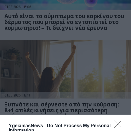
01.08.2026
15:06
Αυτό είναι το σύμπτωμα του καρκίνου του
δέρματος που μπορεί να εντοπιστεί στο
κομμωτήριο! – Τι δείχνει νέα έρευνα
01.08.2026
12:11
Ξυπνάτε και σέρνεστε από την κούραση;
8+1 απλές κινήσεις για περισσότερη
ενέργεια από το πρωί
YgeiamasNews -
Do Not Process My Personal
Information