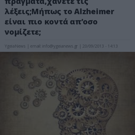
πράγματα,χάνετε τις
λέξεις;Μήπως το Alzheimer
είναι πιο κοντά απ’οσο
νομίζετε;
YgeiaNews
|
email:
info@ygeianews.gr
| 20/09/2013 - 14:13