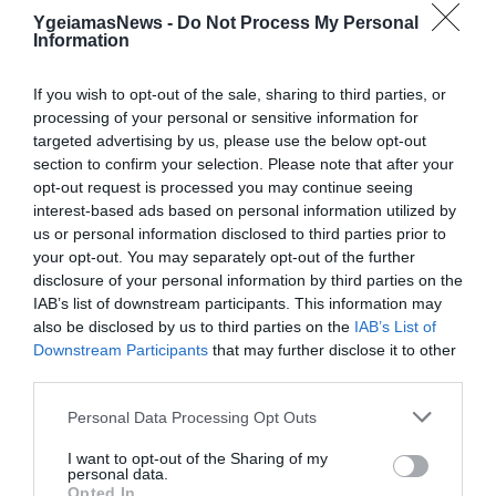
YgeiamasNews -
Do Not Process My Personal
06.08.2026
09:04
Information
Δεν ήταν μόνο ηθικοί λόγοι: Γιατί
εξαφανίστηκε ο κανιβαλισμός από τις
If you wish to opt-out of the sale, sharing to third parties, or
ανθρώπινες κοινωνίες – Τι δείχνει νέα
processing of your personal or sensitive information for
έρευνα
targeted advertising by us, please use the below opt-out
section to confirm your selection. Please note that after your
opt-out request is processed you may continue seeing
interest-based ads based on personal information utilized by
us or personal information disclosed to third parties prior to
your opt-out. You may separately opt-out of the further
disclosure of your personal information by third parties on the
IAB’s list of downstream participants. This information may
also be disclosed by us to third parties on the
IAB’s List of
Downstream Participants
that may further disclose it to other
01.08.2026
15:06
third parties.
Αυτό είναι το σύμπτωμα του καρκίνου του
Please note that this website/app uses one or more Google
Personal Data Processing Opt Outs
δέρματος που μπορεί να εντοπιστεί στο
services and may gather and store information including but
κομμωτήριο! – Τι δείχνει νέα έρευνα
not limited to your visit or usage behaviour. You may click to
I want to opt-out of the Sharing of my
personal data.
grant or deny consent to Google and its third-party tags to
Opted In