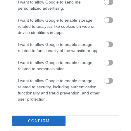
I want to allow Google to send me
personalized advertising.
31.07.2026
15:11
Το σημάδι στο πόδι που μπορεί να κρύβει
I want to allow Google to enable storage
θρόμβωση
related to analytics like cookies on web or
device identifiers in apps.
I want to allow Google to enable storage
related to functionality of the website or app.
I want to allow Google to enable storage
related to personalization.
I want to allow Google to enable storage
related to security, including authentication
functionality and fraud prevention, and other
31.07.2026
15:10
user protection.
Τι είναι η χολοκυστεκτομή στην οποία
υποβλήθηκε ο Μ.Χατζηγιάννης: Tα
συμπτώματα που οδηγούν στην επέμβαση
CONFIRM