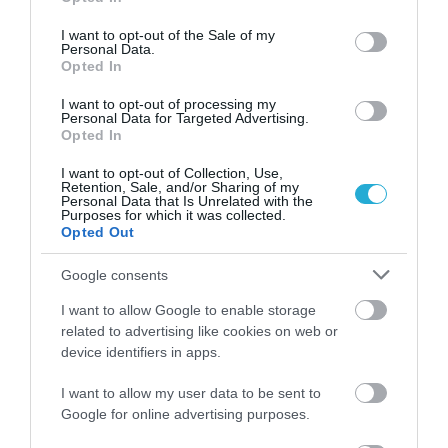
use your data for below specified purposes in below Google
consent section.
I want to opt-out of the Sale of my
Personal Data.
Opted In
I want to opt-out of processing my
Personal Data for Targeted Advertising.
Opted In
I want to opt-out of Collection, Use,
Retention, Sale, and/or Sharing of my
01.08.2026
12:11
Personal Data that Is Unrelated with the
Ξυπνάτε και σέρνεστε από την κούραση;
Purposes for which it was collected.
Opted Out
8+1 απλές κινήσεις για περισσότερη
ενέργεια από το πρωί
Google consents
I want to allow Google to enable storage
related to advertising like cookies on web or
device identifiers in apps.
I want to allow my user data to be sent to
Google for online advertising purposes.