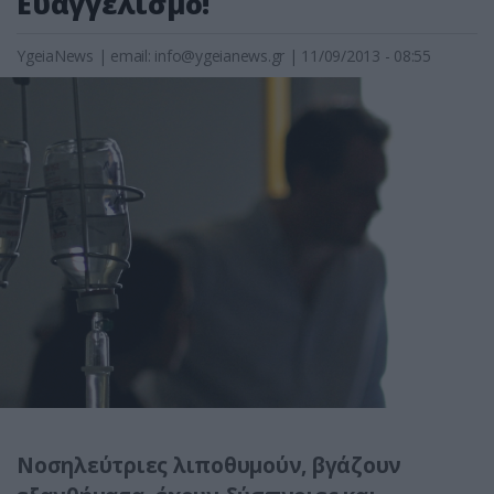
Ευαγγελισμό!
YgeiaNews
|
email:
info@ygeianews.gr
| 11/09/2013 - 08:55
Νοσηλεύτριες λιποθυμούν, βγάζουν