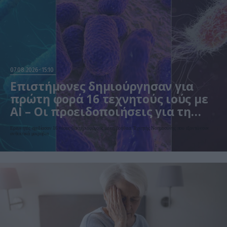
07.08.2026
15:10
Επιστήμονες δημιούργησαν για
πρώτη φορά 16 τεχνητούς ιούς με
AI – Οι προειδοποιήσεις για τη
βιοασφάλεια
Ερευνητές σχεδίασαν 16 νέους βακτηριοφάγους με τη βοήθεια Τεχνητής Νοημοσύνης που εξοντώνουν
ανθεκτικά μικρόβια